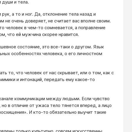
 души и тела.
ук, а то и ног. Да, отклонение тела назад и
м не очень доверяет, не считает вас вполне своим.
то человек в чем-то сомневается, а поправление
м, что ей мужчина скорее нравится.
ушевное состояние, это все-таки о другом. Язык
ьных особенностях человека, о его личностном
ть то, что человек от нас скрывает, или о том, как с
мимики и интонаций, передать ему какое-то
, канале коммуникации между людьми. Если чувство
о в отличие от ужаса тело тянется вперед, а лицо
восхищения». И кто-то обязательно выучит такие
влены только культурно, совсем искусственны.