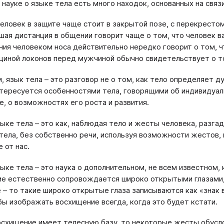
 науке о языке тела есть много находок, основанных на связи
человек в защите чаще стоит в закрытой позе, с перекрестом р
шая дистанция в общении говорит чаще о том, что человек ва
ния человеком носа действительно нередко говорит о том, ч
иной локонов перед мужчиной обычно свидетельствует о то
м, язык тела – это разговор не о том, как тело определяет д
нтересуется особенностями тела, говорящими об индивидуал
е, о возможностях его роста и развития.
ыке тела – это как, наблюдая тело и жесты человека, разгада
ела, без собственно речи, используя возможности жестов, 
 от нас.
зыке тела – это наука о дополнительном, не всем известном
е естественно сопровождается широко открытыми глазами, н
 – то такие широко открытые глаза записываются как «знак 
обы изображать восхищение всегда, когда это будет кстати.
осхищение имеет телесную базу, то некоторые жесты обусло