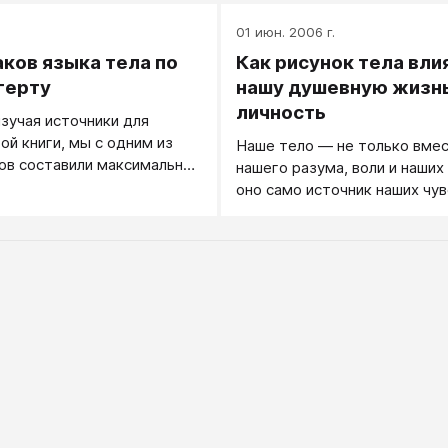
.
01 июн. 2006 г.
аков языка тела по
Как рисунок тела вли
герту
нашу душевную жизнь
личность
зучая источники для
ой книги, мы с одним из
Наше тело — не только вме
ов составили максимально
нашего разума, воли и наших 
ок упоминавшихся или
оно само источник наших чув
хся в них знаков языка
воли и даже нашего разума.