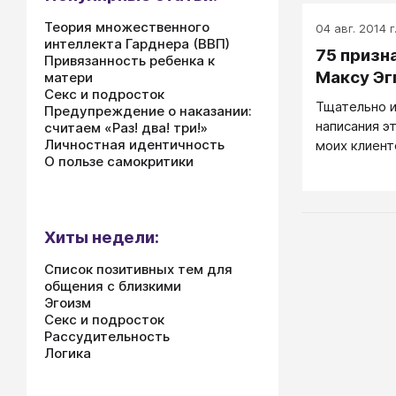
Теория множественного
04 авг. 2014 г
интеллекта Гарднера (ВВП)
75 призн
Привязанность ребенка к
Максу Эг
матери
Секс и подросток
Тщательно и
Предупреждение о наказании:
написания эт
считаем «Раз! два! три!»
Личностная идентичность
моих клиент
О пользе самокритики
полный спис
изображавши
тела.
Хиты недели:
Список позитивных тем для
общения с близкими
Эгоизм
Секс и подросток
Рассудительность
Логика