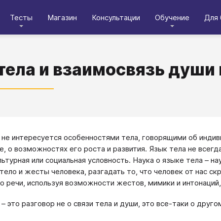
Тесты
Магазин
Консультации
Обучение
Для 
тела и взаимосвязь души 
 не интересуется особенностями тела, говорящими об индив
е, о возможностях его роста и развития. Язык тела не всегд
льтурная или социальная условность. Наука о языке тела – на
тело и жесты человека, разгадать то, что человек от нас скр
о речи, используя возможности жестов, мимики и интонаций,
 – это разговор не о связи тела и души, это все-таки о друг