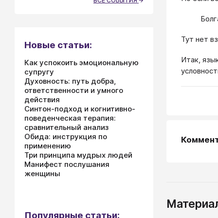
ВСЕ СОБЫТИЯ
Болг
Тут нет в
Новые статьи:
Итак, язы
Как успокоить эмоциональную
условност
супругу
Духовность: путь добра,
ответственности и умного
действия
Синтон-подход и когнитивно-
поведенческая терапия:
сравнительный анализ
Обида: инструкция по
Коммен
применению
Три принципа мудрых людей
Манифест послушания
женщины
Материал
Популярные статьи: