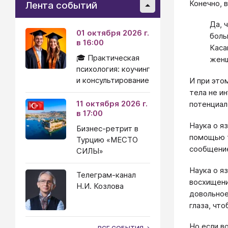
Конечно, в
Лента событий
Да, 
01 октября 2026 г.
боль
в 16:00
Каса
🎓 Практическая
женщ
психология: коучинг
и консультирование
И при это
тела не и
11 октября 2026 г.
потенциал
в 17:00
Наука о яз
Бизнес-ретрит в
помощью т
Турцию «МЕСТО
сообщение
СИЛЫ»
Наука о я
Телеграм-канал
восхищени
Н.И. Козлова
довольное
глаза, чт
Но если в