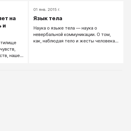
01 янв. 2015 г.
яет на
Язык тела
 и
Наука о языке тела — наука о
невербальной коммуникации. О том,
как, наблюдая тело и жесты человека,
стилище
разгадать то, что человек от нас
чувств,
скрывает, или о том, как с помощью
ств, нашей
тела, без собственно речи, используя
возможности жестов, мимики и
интонаций, передать ему какое-то
сообщение от нас.