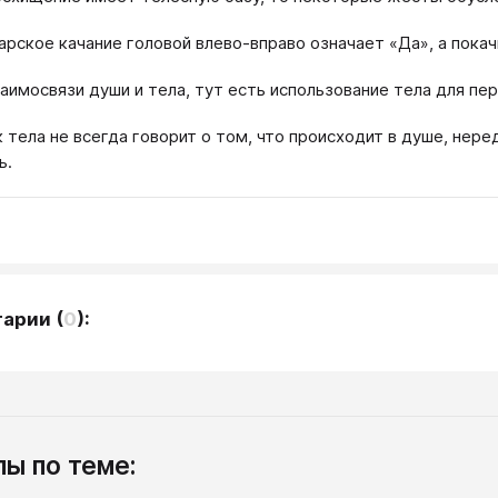
арское качание головой влево-вправо означает «Да», а покач
заимосвязи души и тела, тут есть использование тела для пе
к тела не всегда говорит о том, что происходит в душе, нере
ь.
тарии
(
0
):
ы по теме: