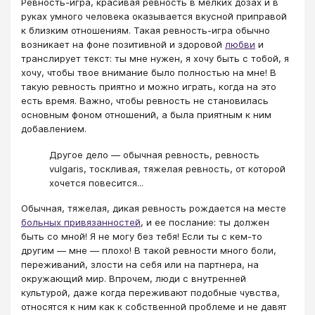
Ревность-игра, красивая ревность в мелких дозах и в
руках умного человека оказывается вкусной приправой
к близким отношениям. Такая ревность-игра обычно
возникает на фоне позитивной и здоровой
любви
и
транслирует текст: ты мне нужен, я хочу быть с тобой, я
хочу, чтобы твое внимание было полностью на мне! В
такую ревность приятно и можно играть, когда на это
есть время. Важно, чтобы ревность не становилась
основным фоном отношений, а была приятным к ним
добавлением.
Другое дело — обычная ревность, ревность
vulgaris, тоскливая, тяжелая ревность, от которой
хочется повесится...
Обычная, тяжелая, дикая ревность рождается на месте
больных привязанностей
, и ее послание: ты должен
быть со мной! Я не могу без тебя! Если ты с кем-то
другим — мне — плохо! В такой ревности много боли,
переживаний, злости на себя или на партнера, на
окружающий мир. Впрочем, люди с внутренней
культурой, даже когда переживают подобные чувства,
относятся к ним как к собственной проблеме и не давят