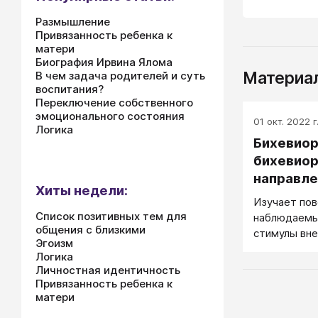
Размышление
Привязанность ребенка к
матери
Биография Ирвина Ялома
Материал
В чем задача родителей и суть
воспитания?
Переключение собственного
эмоционального состояния
01 окт. 2022 г
Логика
Бихевиор
бихевио
направле
Хиты недели:
бихевио
Изучает пов
Список позитивных тем для
наблюдаемы
общения с близкими
стимулы вне
Эгоизм
Логика
Личностная идентичность
Привязанность ребенка к
матери