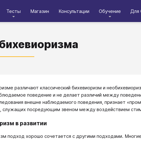
Тесты
Магазин
Консультации
Обучение
Для 
бихевиоризма
ризме различают классический бихевиоризм и необихевиори
блюдаемое поведение и не делает различий между поведени
ледования внешне наблюдаемого поведения, признает «пр
а, служащих посредующим звеном между воздействием сти
ризм в развитии
зм подход хорошо сочетается с другими подходами. Многи