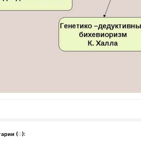
тарии
(
0
):