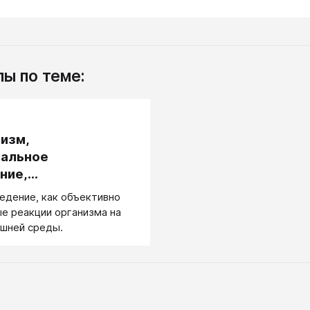
ы по теме:
.
изм,
ральное
ние,
ральный подход
едение, как объективно
е реакции организма на
шней среды.