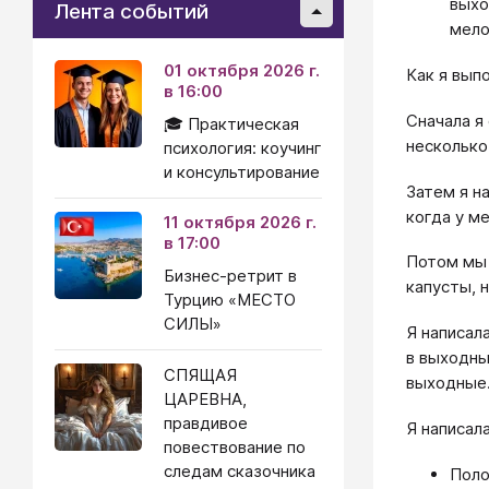
выхо
Лента событий
мело
01 октября 2026 г.
Как я вып
в 16:00
Сначала я
🎓 Практическая
несколько
психология: коучинг
и консультирование
Затем я н
когда у м
11 октября 2026 г.
в 17:00
Потом мы 
Бизнес-ретрит в
капусты, н
Турцию «МЕСТО
СИЛЫ»
Я написал
в выходны
СПЯЩАЯ
выходные
ЦАРЕВНА,
правдивое
Я написал
повествование по
следам сказочника
Поло