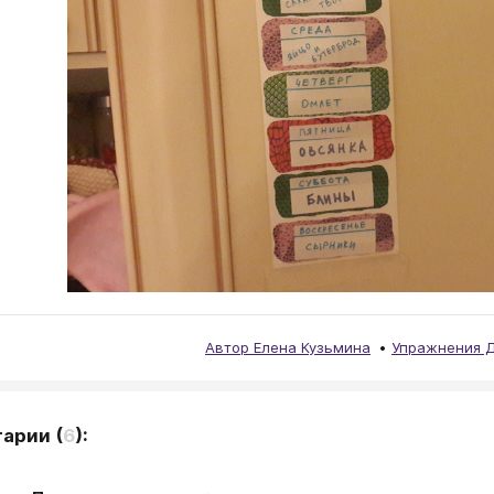
Автор Елена Кузьмина
Упражнения 
тарии
(
6
):