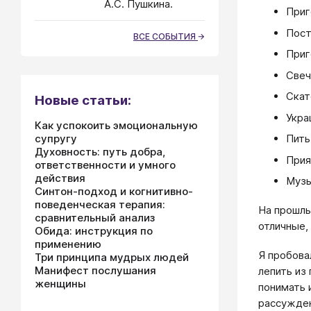
А.С. Пушкина.
Приг
Пост
ВСЕ СОБЫТИЯ
Приг
Свеч
Скат
Новые статьи:
Укра
Как успокоить эмоциональную
супругу
Пить
Духовность: путь добра,
Прия
ответственности и умного
действия
Музы
Синтон-подход и когнитивно-
поведенческая терапия:
На прошлы
сравнительный анализ
отличные, 
Обида: инструкция по
применению
Я пробова
Три принципа мудрых людей
Манифест послушания
лепить из
женщины
понимать 
рассужден