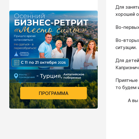
Для занят
хорошей о
Во-первых
Во-вторых
ситуации.
Для детей
Капризнич
Приятные 
то будем 
ПРОГРАММА
А вы