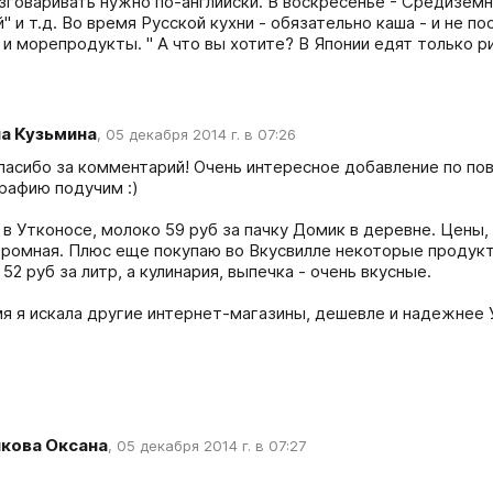
азговаривать нужно по-английски. В воскресенье - Средиземно
" и т.д. Во время Русской кухни - обязательно каша - и не по
а Кузьмина
,
05 декабря 2014 г. в 07:26
спасибо за комментарий! Очень интересное добавление по пов
рафию подучим :)

 в Утконосе, молоко 59 руб за пачку Домик в деревне. Цены, 
ромная. Плюс еще покупаю во Вкусвилле некоторые продукты
52 руб за литр, а кулинария, выпечка - очень вкусные.

я я искала другие интернет-магазины, дешевле и надежнее У
кова Оксана
,
05 декабря 2014 г. в 07:27