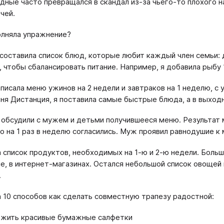
дные часто превращался в скандал из-за чьего-то плохого н
чей.
олняла упражнение?
 составила список блюд, которые любит каждый член семьи: 
, чтобы сбалансировать питание. Например, я добавила рыбу 1
аписала меню ужинов на 2 недели и завтраков на 1 неделю, с
еня Дистанция, я поставила самые быстрые блюда, а в выхо
обсудили с мужем и детьми получившееся меню. Результат 
о на 1 раз в неделю согласились. Муж проявил равнодушие к м
а список продуктов, необходимых на 1-ю и 2-ю недели. Больш
е, в интернет-магазинах. Остался небольшой список овощей 
.
а 10 способов как сделать совместную трапезу радостной:
жить красивые бумажные салфетки