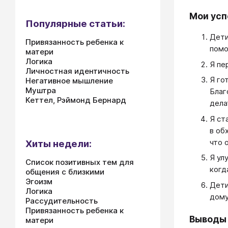
Мои усп
Популярные статьи:
Дети
Привязанность ребенка к
помо
матери
Логика
Я пе
Личностная идентичность
Я го
Негативное мышление
Муштра
Благ
Кеттел, Рэймонд Бернард
дела
Я ст
в об
что 
Хиты недели:
Я ул
Список позитивных тем для
когд
общения с близкими
Эгоизм
Дети
Логика
дому
Рассудительность
Привязанность ребенка к
Выводы
матери