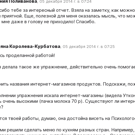
ния Поливанова
,
05 декабря 2014 г. в 07:24
асибо тебе за интересный отчет. Взяла на заметку, как мож
и приятной. Еще, полезной для меня оказалась мысль, что мо
о мне даже в голову не приходило! Спасибо.
ьяна Королева-Курбатова
,
05 декабря 2014 г. в 07:25
ь проделанной работой!

я делала такое же упражнение, действительно очень помогает
нить названия интернет-магазинов продуктов. Подскажи, пож
олнении упражнения искала интернет-магазины (видела Утконо
ь очень высокими (пачка молока 70 р). Существуют ли интерн
?

тся твоей работы, думаю, она достойна висеть на Психологос
ми решили сделать меню по кухням разных стран. Например, в 