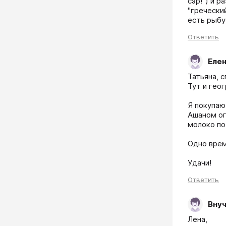
сэр!") и р
"греческий
Ответить
Елен
Татьяна, 
Тут и геог
Я покупаю
Ашаном ог
молоко по 
Одно врем
Удачи!
Ответить
Внуч
Лена,
