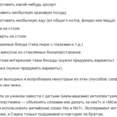
отовить какой-нибудь десерт
авить необычную красивую посуду
отовить необычную еду (из общего котла, фондю или пицца)
и на столе
ерть на столе
шенные блюда (типа пюре с глазками и т.д.)
 вино/сок из стеклянных бокалов/стаканов
тная интересная тема беседы (нужно придумать варианты)
ка (нужно придумать варианты).
х выходных я испробовала некоторые из этих способов: салф
о них ниже.
ла за ужином завести с детьми (мальчишками) интеллектуал
 пластилина — объяснять словами или делать за нее?» и «Мож
и использовать английские слова Yes и No?». Эксперимент и
ия, а Сашка только поддакивал и повторял за братом.