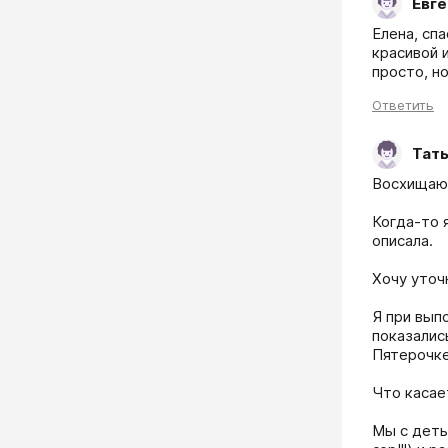
Евге
Елена, сп
красивой 
просто, н
Ответить
Тат
Восхищаюс
Когда-то 
описала.

Хочу уточ
Я при вып
показалис
Пятерочке
Что касае
Мы с деть