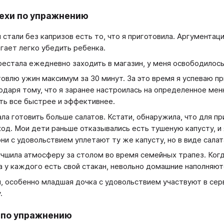
ехи по упражнению
 стали без капризов есть то, что я приготовила. Аргументац
гает легко убедить ребенка.
рестала ежедневно заходить в магазин, у меня освободилось
товлю ужин максимум за 30 минут. За это время я успеваю при
одаря тому, что я заранее настроилась на определенное мен
ть все быстрее и эффективнее.
ала готовить больше салатов. Кстати, обнаружила, что для 
ход. Мои дети раньше отказывались есть тушеную капусту, и
они с удовольствием уплетают ту же капусту, но в виде салат
учшила атмосферу за столом во время семейных трапез. Ког
а у каждого есть свой стакан, невольно домашние наполняю
, особенно младшая дочка с удовольствием участвуют в серв
.
 по упражнению