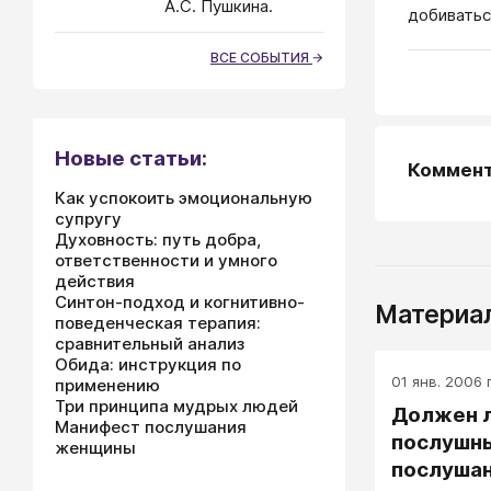
А.С. Пушкина.
добиватьс
ВСЕ СОБЫТИЯ
Новые статьи:
Коммен
Как успокоить эмоциональную
супругу
Духовность: путь добра,
ответственности и умного
действия
Синтон-подход и когнитивно-
Материал
поведенческая терапия:
сравнительный анализ
Обида: инструкция по
01 янв. 2006 г
применению
Три принципа мудрых людей
Должен л
Манифест послушания
послушн
женщины
послуша