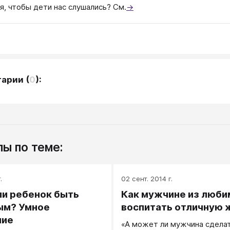
я, чтобы дети нас слушались? См.
→
тарии
(
0
):
ы по теме:
.
02 сент. 2014 г.
и ребенок быть
Как мужчине из люби
ым? Умное
воспитать отличную 
ние
«А может ли мужчина сдела