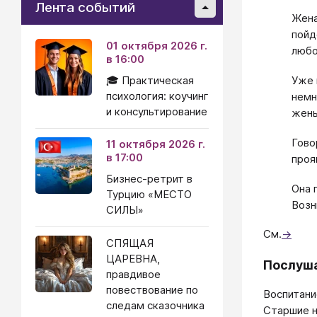
Лента событий
Жена
пойд
01 октября 2026 г.
любо
в 16:00
🎓 Практическая
Уже 
психология: коучинг
немн
и консультирование
жен
Гово
11 октября 2026 г.
в 17:00
проя
Бизнес-ретрит в
Она 
Турцию «МЕСТО
Возн
СИЛЫ»
См.
→
СПЯЩАЯ
ЦАРЕВНА,
Послуша
правдивое
повествование по
Воспитани
следам сказочника
Старшие н