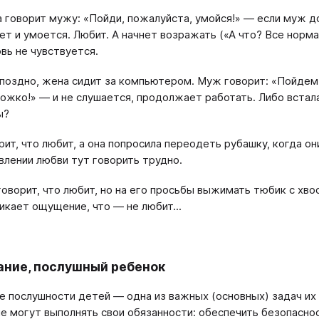
 говорит мужу: «Пойди, пожалуйста, умойся!» — если муж до
ет и умоется. Любит. А начнет возражать («А что? Все норм
вь не чувствуется.
поздно, жена сидит за компьютером. Муж говорит: «Пойдем сп
ожко!» — и не слушается, продолжает работать. Либо встал
ы?
рит, что любит, а она попросила переодеть рубашку, когда он
влении любви тут говорить трудно.
говорит, что любит, но на его просьбы выжимать тюбик с хвос
икает ощущение, что — не любит...
ние, послушный ребенок
е послушности детей — одна из важных (основных) задач их 
е могут выполнять свои обязанности: обеспечить безопаснос