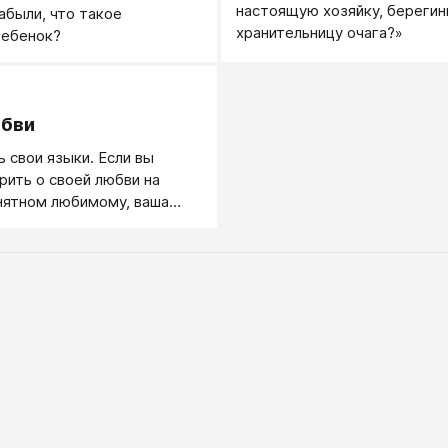
настоящую хозяйку, берегин
абыли, что такое
хранительницу очага?»
ребенок?
.
юбви
ь свои языки. Если вы
рить о своей любви на
нятном любимому, ваша
и останется для него
Свою любовь другому
жно доносить на том
рый ему близок и понятен. А
бви много: кому-то ближе
кому-то язык действий,
к прикосновений...