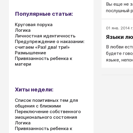
Вы еще не з
послушный 
Популярные статьи:
Круговая порука
01 янв. 2014 г
Логика
Личностная идентичность
Языки л
Предупреждение о наказании:
В любви ест
считаем «Раз! два! три!»
Размышление
будете гово
Привязанность ребенка к
языке, непо
матери
любовь так 
непонятой. 
человеку ну
языке, кото
Хиты недели:
языков у лю
язык слов, 
Список позитивных тем для
кому-то язы
общения с близкими
Переключение собственного
эмоционального состояния
Логика
Привязанность ребенка к