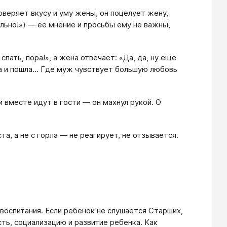
веряет вкусу и уму жены, он поцелует жену,
ально!») — ее мнение и просьбы ему не важны,
ать, пора!», а жена отвечает: «Да, да, ну еще
а и пошла... Где муж чувствует большую любовь
и вместе идут в гости — он махнул рукой. О
та, а не с горла — не реагирует, не отзывается.
воспитания. Если ребенок не слушается Старших,
ть, социализацию и развитие ребенка. Как