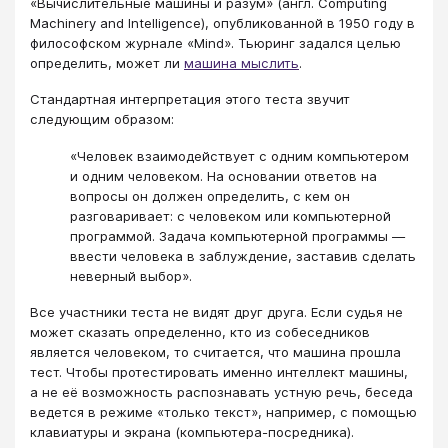
«Вычислительные машины и разум» (англ. Computing
Machinery and Intelligence), опубликованной в 1950 году в
философском журнале «Mind». Тьюринг задался целью
определить, может ли
машина мыслить
.
Стандартная интерпретация этого теста звучит
следующим образом:
«Человек взаимодействует с одним компьютером
и одним человеком. На основании ответов на
вопросы он должен определить, с кем он
разговаривает: с человеком или компьютерной
программой. Задача компьютерной программы —
ввести человека в заблуждение, заставив сделать
неверный выбор».
Все участники теста не видят друг друга. Если судья не
может сказать определенно, кто из собеседников
является человеком, то считается, что машина прошла
тест. Чтобы протестировать именно интеллект машины,
а не её возможность распознавать устную речь, беседа
ведется в режиме «только текст», например, с помощью
клавиатуры и экрана (компьютера-посредника).