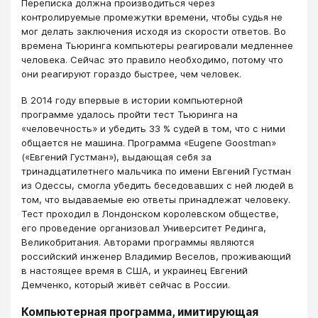
Переписка должна производиться через
контролируемые промежутки времени, чтобы судья не
мог делать заключения исходя из скорости ответов. Во
времена Тьюринга компьютеры реагировали медленнее
человека. Сейчас это правило необходимо, потому что
они реагируют гораздо быстрее, чем человек.
В 2014 году впервые в истории компьютерной
программе удалось пройти тест Тьюринга на
«человечность» и убедить 33 % судей в том, что с ними
общается не машина. Программа «Eugene Goostman»
(«Евгений Густман»), выдающая себя за
тринадцатилетнего мальчика по имени Евгений Густман
из Одессы, смогла убедить беседовавших с ней людей в
том, что выдаваемые ею ответы принадлежат человеку.
Тест проходил в Лондонском королевском обществе,
его проведение организовал Университет Рединга,
Великобритания. Авторами программы являются
российский инженер Владимир Веселов, проживающий
в настоящее время в США, и украинец Евгений
Демченко, который живёт сейчас в России.
Компьютерная программа, имитирующая