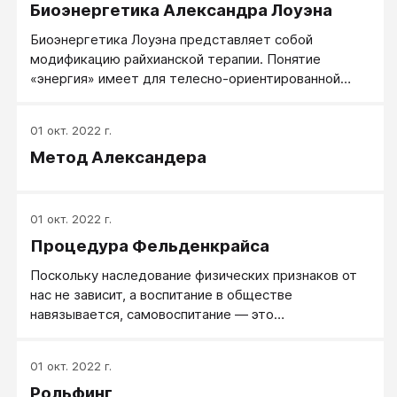
Биоэнергетика Александра Лоуэна
Биоэнергетика Лоуэна представляет собой
модификацию райхианской терапии. Понятие
«энергия» имеет для телесно-ориентированной
терапии особое значение.
01 окт. 2022 г.
Метод Александера
01 окт. 2022 г.
Процедура Фельденкрайса
Поскольку наследование физических признаков от
нас не зависит, а воспитание в обществе
навязывается, самовоспитание — это
единственное, что находится в наших собственных
руках. Эти три силы формируют Я-образ или
01 окт. 2022 г.
индивидуальность (личность). Они также являются
Рольфинг
главными детерминантами успеха или неудачи