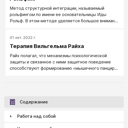
индивидуума в обществе и межличностных
Метод структурной интеграции, называемый
отношениях. Индивидуум формирует социальную
рольфингом по имени ее основательницы Иды
маску, которую носит в течение всей жизни для
Рольф. В этом методе уделяется большое внимание
демонстрации успеха или неудачи. Идентификация с
физическому контакту.
социальной маской может привести к утрате связи
с собственными физическими и, органическими
01 окт. 2022 г.
побуждениями (потребностями) и чувством
Терапия Вильгельма Райха
удовлетворения. Органическая жизнь индивидуума
и удовлетворение внутренних органических
Райх полагал, что механизмы психологической
побуждений оказываются в конфликте с внешним
защиты и связанное с ними защитное поведение
социальным и финансовым существованием маски.
способствуют формированию «мышечного панциря»
С точки зрения Фельденкрайса, это — эквивалент
(или «брони характера»), выражающейся в
эмоционального расстройства.
противоестественном напряжении различных групп
мышц, стесненном дыхании и пр.
Содержание
Работа над собой