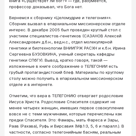
книга «Существует ли бог?» — где, разумеется,
профессор доказывал, что Бога нет.
Вернемся к сборнику «Целомудрие и телегония»».
Сборник вызвал в епархиальном миссионерском отделе
интерес. В декабре 2005 был проведен круглый стол с
участием специалистов-генетиков (САЗАНОВ Алексей
Александрович д.б.н., вед.н.с., отдел молекулярной
генетики и биотехнологии ВНИИГРЖ РАСХН и к.б.н. Ирина
Сергеевна БУЗОВКИНА, ученый секретарь кафедры
генетики СПбГУ). Вывод, кратко говоря, такой —
изложенные в книге соображение о ТЕЛЕГОНИИ есть
грубый пропагандистский блеф. Материалы по круглому
столу можно получить в епархиальном миссионерском
отделе и в интернете.
Отметим, что вера в ТЕЛЕГОНИЮ отвергает родословие
Иисуса Христа. Родословие Спасителя содержит не
менее четырех женщин, имевших первое совокупление
вовсе не с теми мужчинами, которые перечислены как
предки Спасителя. Это: Фамарь, мать Фареса и Зары,
Раав (Рахава), Руфь и Вирсавия (Мф.1:3, 5, 6 и паралл.). В
частности, согласно телегонийным басням, реальным