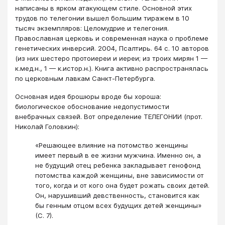
написаны в ярком атакующем стиле. Основной этих
трудов по телегонии вышел большим тиражем в 10
тысяч экземпляров: Целомудрие и телегония.
Православная церковь и современная наука о проблеме
генетических инверсий. 2004, Псалтирь. 64 с. 10 авторов
(из них шестеро протоиереи и иереи; из троих мирян 1 —
к.мед.н., 1 — к.истор.н.). Книга активно распространялась
по церковным лавкам Санкт-Петербурга.
Основная идея брошюры вроде бы хороша:
биологическое обоснование недопустимости
внебрачных связей. Вот определение ТЕЛЕГОНИИ (прот.
Николай Головкин):
«Решающее влияние на потомство женщины
имеет первый в ее жизни мужчина. Именно он, а
не будущий отец ребенка закладывает генофонд
потомства каждой женщины, вне зависимости от
того, когда и от кого она будет рожать своих детей.
Он, нарушивший девственность, становится как
бы генным отцом всех будущих детей женщины»
(С. 7).