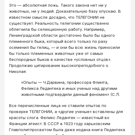
Это — абсолютная ложь. Такого закона нет ни у
животных, ни у людей. Доказательную базу опускаю. В
известном смысле досадно, что ТЕЛЕГОНИИ не
существует. Реальность телегонии существенно
облегчила бы селекционную работу. Например,
Ленинградской области достаточно было бы одного
племенного быка, который всего только по разу
осеменил бы телиц, — и они бы всю жизнь приносили
бы только племенных животных уже от самых
беспородных быков в качестве «условных отцов».
Продолжаю цитирование высокопреподобного о.
Николая:
«Опыты — Ч.Дарвина, профессора Флинта,
Феликса Ледантека и иных ученых над другими
животными подтвердили данный феномен» (С.7).
Все перечисленные лица не ставили опытов по
проверке ТЕЛЕГОНИИ, а «другие ученые» вставлены для
красоты слога. Феликс Ледантек — известный во
Франции атеист. В СССР в 1923 году харьковским
Главполитпросветом была даже издана книга Ледантека