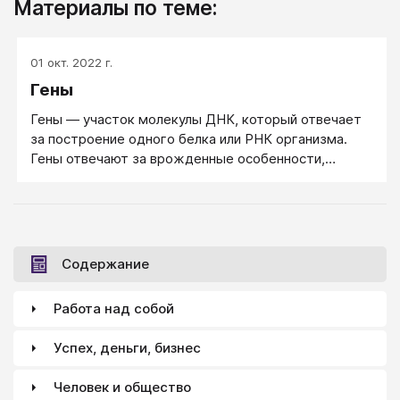
Материалы по теме:
01 окт. 2022 г.
Гены
Гены — участок молекулы ДНК, который отвечает
за построение одного белка или РНК организма.
Гены отвечают за врожденные особенности,
психотип и здоровье ребенка. Гены передают
программы в большей степени не следующему
поколению, а через поколение, то есть ваши гены
будут не у ваших детей, а у ваших внуков. А у ваших
детей - гены ваших родителей.
Содержание
Работа над собой
Успех, деньги, бизнес
Человек и общество