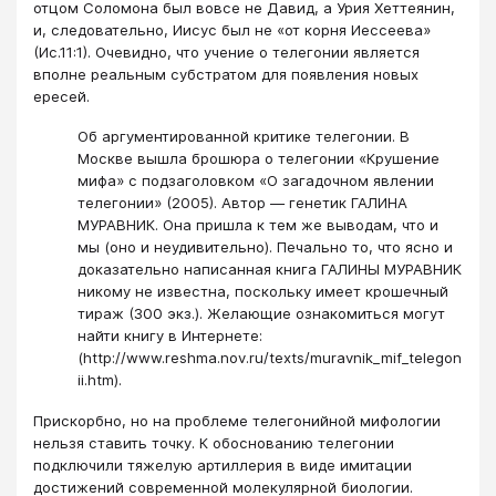
отцом Соломона был вовсе не Давид, а Урия Хеттеянин,
и, следовательно, Иисус был не «от корня Иессеева»
(Ис.11:1). Очевидно, что учение о телегонии является
вполне реальным субстратом для появления новых
ересей.
Об аргументированной критике телегонии. В
Москве вышла брошюра о телегонии «Крушение
мифа» с подзаголовком «О загадочном явлении
телегонии» (2005). Автор — генетик ГАЛИНА
МУРАВНИК. Она пришла к тем же выводам, что и
мы (оно и неудивительно). Печально то, что ясно и
доказательно написанная книга ГАЛИНЫ МУРАВНИК
никому не известна, поскольку имеет крошечный
тираж (300 экз.). Желающие ознакомиться могут
найти книгу в Интернете:
(http://www.reshma.nov.ru/texts/muravnik_mif_telegon
ii.htm).
Прискорбно, но на проблеме телегонийной мифологии
нельзя ставить точку. К обоснованию телегонии
подключили тяжелую артиллерия в виде имитации
достижений современной молекулярной биологии.