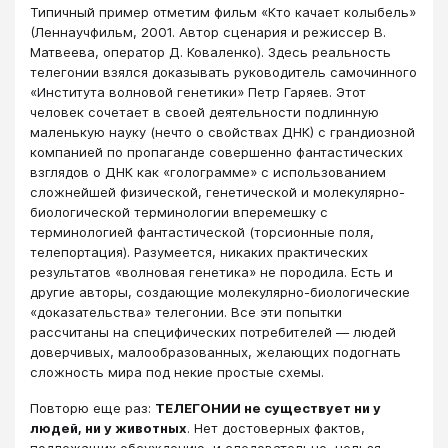
Типичный пример отметим фильм «Кто качает колыбель»
(Леннаучфильм, 2001. Автор сценария и режиссер В.
Матвеева, оператор Д. Коваленко). Здесь реальность
телегонии взялся доказывать руководитель самочинного
«Института волновой генетики» Петр Гаряев. Этот
человек сочетает в своей деятельности подлинную
маленькую науку (нечто о свойствах ДНК) с грандиозной
компанией по пропаганде совершенно фантастических
взглядов о ДНК как «голограмме» с использованием
сложнейшей физической, генетической и молекулярно-
биологической терминологии вперемешку с
терминологией фантастической (торсионные поля,
телепортация). Разумеется, никаких практических
результатов «волновая генетика» не породила. Есть и
другие авторы, создающие молекулярно-биологические
«доказательства» телегонии. Все эти попытки
рассчитаны на специфических потребителей — людей
доверчивых, малообразованных, желающих подогнать
сложность мира под некие простые схемы.
Повторю еще раз:
ТЕЛЕГОНИИ не существует ни у
людей, ни у животных
. Нет достоверных фактов,
подлежащих обсуждению, и следовательно, нельзя