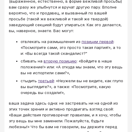
(выраженное, естественно, в форме вежливой просьбы)
вам сразу же улыбнутся и вручат другую пару. Вполне
вероятно, что и продавец, и вызванный по вашей
просьбе (такой же вежливой и такой же твердой)
заведующий секцией будут упираться. Как это делается,
вы, наверное, знаете. Вас могут:
отвлекать на размышления из
позиции первой
:
«Посмотрите сами, это просто такая партия!», а то
и: «Вы всегда такой скандалист?"
сбивать на
вторую позицию
: «Войдите в наше
положение!» или: «А откуда мы знаем, что эту вещь
вы не испортили сами?»,
стыдить
третьей
: «Неужели вы не видите, как глупо
вы выглядите?», а также: «Посмотрите, какую
очередь вы создали!»,
ваша задача здесь одна: не застревать ни на одной из
этих точек зрения и активно продвигать взгляд свой:
«Ваши действия противоречат правилам, и я хочу, чтобы
эту вещь вы мне заменили. Пожалуйста, будьте
любезны!» Что бы вам не говорили, вы держите перед