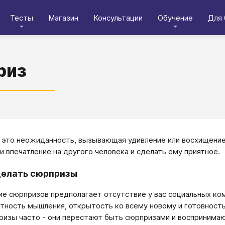
Тесты
Магазин
Консультации
Обучение
Для 
риз
 это неожиданность, вызывающая удивление или восхищение
и впечатление на другого человека и сделать ему приятное.
делать сюрпризы
е сюрпризов предполагает отсутствие у вас социальных ком
тность мышления, открытость ко всему новому и готовность 
ризы часто - они перестают быть сюрпризами и воспринимаю