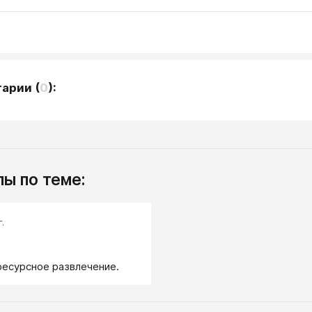
тарии
(
0
):
ы по теме:
.
есурсное развлечение.