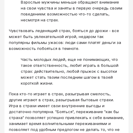
Взрослые мужчины меньше обращают внимание
на свои чувства и заняты в первую очередь своим
поведением: возможностью что-то сделать,
несмотря на страх.
Чувствовать леденящий страх, бояться до дрожи - все
может быть увлекательной игрой, недаром так
популярны фильмы ужасов: люди сами платят деньги за
возможность побояться в темноте.
Часть молодых людей, еще не понимающих, что
такое ответственность, любит играть в большой
страх: действительно, любой прыжок с высотки
может стать твоим последним шагом в твоей
короткой жизни.
Пока кто-то играет в страх, разыгрывая смелость,
другие играют в страх, разыгрывая бытовые страхи.
Игра в страхи имеет свои внутренние выгоды и
достаточно популярна. "Бояться", переживание "как бы
страха" позволяет успешно привлекать к себе внимание,
занимает время волнительными переживаниями и
позволяет под удобным предлогом не делать то, что не