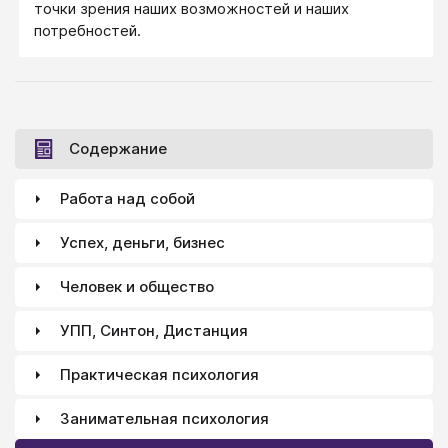
точки зрения наших возможностей и наших
потребностей.
Содержание
Работа над собой
Успех, деньги, бизнес
Человек и общество
УПП, Синтон, Дистанция
Практическая психология
Занимательная психология