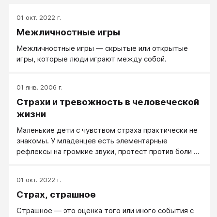
01 окт. 2022 г.
Межличностные игры
Межличностные игры — скрытые или открытые
игры, которые люди играют между собой.
01 янв. 2006 г.
Страхи и тревожность в человеческой
жизни
Маленькие дети с чувством страха практически не
знакомы. У младенцев есть элементарные
рефлексы на громкие звуки, протест против боли и
предрасположенность к реакциям страха на
некоторые возможно опасные в жизни вещи.
01 окт. 2022 г.
Страх, страшное
Страшное — это оценка того или иного события с