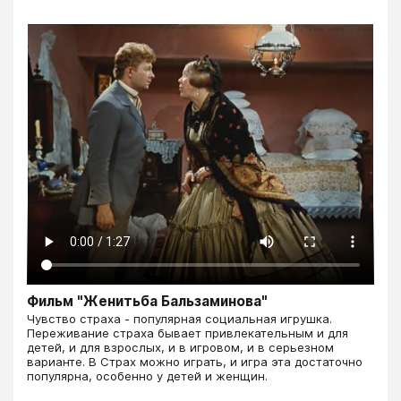
Фильм "Женитьба Бальзаминова"
​​​​​​​Чувство страха - популярная социальная игрушка.
Переживание страха бывает привлекательным и для
детей, и для взрослых, и в игровом, и в серьезном
варианте. В Страх можно играть, и игра эта достаточно
популярна, особенно у детей и женщин.