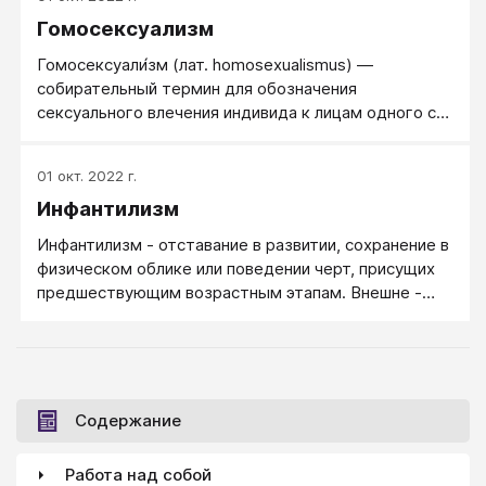
Гомосексуализм
Гомосексуали́зм (лат. homosexualismus) —
собирательный термин для обозначения
сексуального влeчения индивида к лицам одного с
ним пола и сексуальных связей между ними.
01 окт. 2022 г.
Инфантилизм
Инфантилизм - отставание в развитии, сохранение в
физическом облике или поведении черт, присущих
предшествующим возрастным этапам. Внешне -
взрослый, а ведет себя, как ребенок. Термин
употребляется как в отношении физиологических,
так и психических и психологических явлений.
Психологический инфантилизм - детские черты в
мышлении, поведении и эмоциональных реакциях
Содержание
при том, что с психикой у этого якобы взрослого
человека в порядке.
Работа над собой