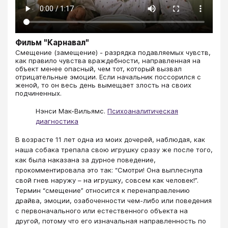
Фильм "Карнавал"
​​​​​​​Смещение (замещение) - разрядка подавляемых чувств,
как правило чувства враждебности, направленная на
объект менее опасный, чем тот, который вызвал
отрицательные эмоции. Если начальник поссорился с
женой, то он весь день вымещает злость на своих
подчиненных.
Нэнси Мак-Вильямс.
Психоаналитическая
диагностика
В возрасте 11 лет одна из моих дочерей, наблюдая, как
наша собака трепала свою игрушку сразу же после того,
как была наказана за дурное поведение,
прокомментировала это так: “Смотри! Она выплеснула
свой гнев наружу – на игрушку, совсем как человек!”.
Термин “смещение” относится к перенаправлению
драйва, эмоции, озабоченности чем-либо или поведения
с первоначального или естественного объекта на
другой, потому что его изначальная направленность по