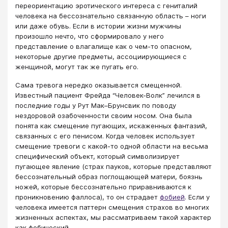
переориентацию эротического интереса с гениталий
человека на бессознательно связанную область – ноги
или даже обувь. Если в истории жизни мужчины
произошло нечто, что сформировало у него
представление о влагалище как о чем-то опасном,
некоторые другие предметы, ассоциирующиеся с
женщиной, могут так же пугать его.
Сама тревога нередко оказывается смещенной.
Известный пациент Фрейда “Человек-Волк” лечился в
последние годы у Рут Мак–Брунсвик по поводу
нездоровой озабоченности своим носом. Она была
понята как смещение пугающих, искаженных фантазий,
связанных с его пенисом. Когда человек использует
смещение тревоги с какой-то одной области на весьма
специфический объект, который символизирует
пугающее явление (страх пауков, которые представляют
бессознательный образ поглощающей матери, боязнь
ножей, которые бессознательно приравниваются к
проникновению фаллоса), то он страдает
фобией
​. Если у
человека имеется паттерн смещения страхов во многих
жизненных аспектах, мы рассматриваем такой характер
как фобический.