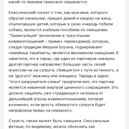
какой-то причине тревожно скрывается.
Классический сюжет о том, как мужчина, которого
обругал начальник, пришел домой и наорал на жену,
отшлепавшую детей, которые в свою очередь побили
собаку, является учебным пособием по смещению.
“Триангуляция” (включение в треугольник
взаимоотношений – примеч. переводчика), которую,
следуя традиции Мюррея Боуэна, подчеркивают
семейные терапевты, является феноменом смещения. Я
заметила, что в парах, где один из партнеров неверен,
другой партнер направляет большую часть своей
агрессии не на супруга, сбившегося с пути истинного, а
на “другого” мужчину или женщину. Тирады в адрес
“этого разрушителя семьи” предполагают, что партнер
является невинной жертвой циничного совращения. Это
должно защитить уже страдающего человека от
дальнейшей угрозы взаимоотношениям, которая
возникнет, если ярость обманутого супруга будет
направлена прямо на неверного.
Страсть также может быть смещена. Сексуальные
фетиши, по-видимому, можно объяснить как