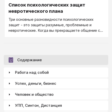
Список психологических защит
невротического плана
Три основные разновидности психологических
защит - это защиты разумные, проблемные и
невротические. Когда вы прекращаете общение с
грубым собеседником, это разумная защита своей
психики. Когда ребенок разбил чашку и начинает
несчастный плач, играя на мамином чувстве
жалости, он осваивает игру Несчастная Жертва:
это проблемная защита. Однако в психологической
Содержание
(точнее, психотерапевтической) среде основное
внимание уделяется невротическим защитам.
Работа над собой
Список подобных защит включает много десятков
названий и у каждого исследователя разные:
Успех, деньги, бизнес
похоже, что составлять подробные списки
психологических защит можно так же бесконечно и
Человек и общество
бессмысленно, как составлять список всех
способов детского вранья.
УПП, Синтон, Дистанция