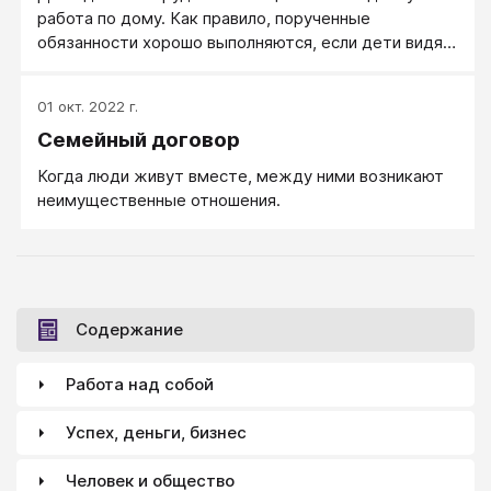
работа по дому. Как правило, порученные
обязанности хорошо выполняются, если дети видят
их необходимость для жизни семьи и получают
моральную поддержку и поощрения за свой труд.
01 окт. 2022 г.
Желая дать ребенку поручение, родители не
Семейный договор
должны настаивать на каком-либо одном деле.
Дайте свободу выбора. Ребенок не должен думать,
Когда люди живут вместе, между ними возникают
что вы предлагаете ему дело, которое не желаете
неимущественные отношения.
выполнять сами. Ребенок должен понять, что он
выполняет работу, необходимую для благополучия
семьи. Поручение не является самым простым или
неприятным, ведь он сам его выбрал.
Содержание
Работа над собой
Успех, деньги, бизнес
Человек и общество