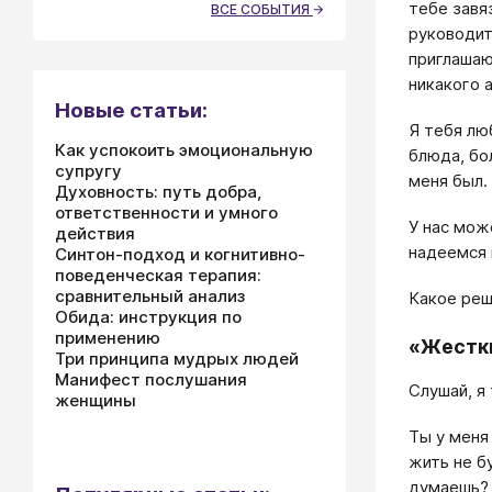
тебе завя
ВСЕ СОБЫТИЯ
руководит
приглашаю
никакого 
Новые статьи:
Я тебя лю
Как успокоить эмоциональную
блюда, бо
супругу
меня был.
Духовность: путь добра,
ответственности и умного
У нас мож
действия
надеемся 
Синтон-подход и когнитивно-
поведенческая терапия:
сравнительный анализ
Какое реш
Обида: инструкция по
применению
«Жестк
Три принципа мудрых людей
Манифест послушания
Слушай, я
женщины
Ты у меня
жить не б
думаешь?