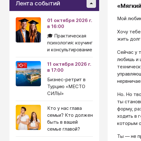
Лента событий
«Мягкий
Мой люби
01 октября 2026 г.
в 16:00
Хочу тебе
🎓 Практическая
жить долг
психология: коучинг
и консультирование
Сейчас у т
любишь и 
11 октября 2026 г.
техническ
в 17:00
управляющ
Бизнес-ретрит в
нервничае
Турцию «МЕСТО
СИЛЫ»
Но. Но тв
ты станов
Кто у нас глава
форму, ра
семьи? Кто должен
ходить в 
быть в вашей
которым о
семье главой?
Ты — не п