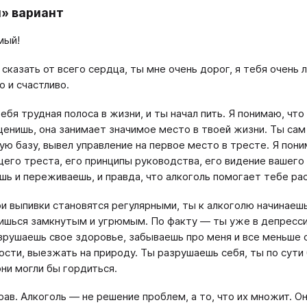
» вариант
мый!
 сказать от всего сердца, ты мне очень дорог, я тебя очень 
о и счастливо.
ебя трудная полоса в жизни, и ты начал пить. Я понимаю, что
ценишь, она занимает значимое место в твоей жизни. Ты сам
ую базу, вывел управление на первое место в тресте. Я пони
его треста, его принципы руководства, его видение вашего 
шь и переживаешь, и правда, что алкоголь помогает тебе рас
ои выпивки становятся регулярными, ты к алкоголю начинаешь
ишься замкнутым и угрюмым. По факту — ты уже в депресс
зрушаешь свое здоровье, забываешь про меня и все меньше 
гости, выезжать на природу. Ты разрушаешь себя, ты по сути
ни могли бы гордиться.
рав. Алкоголь — не решение проблем, а то, что их множит. О