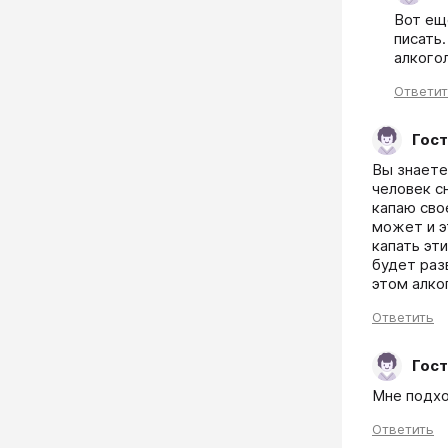
Вот еще
писать.
алкого
Ответи
Гост
Вы знаете
человек сн
капаю свое
может и э
капать эти
будет раз
этом алког
Ответить
Гост
Мне подхо
Ответить