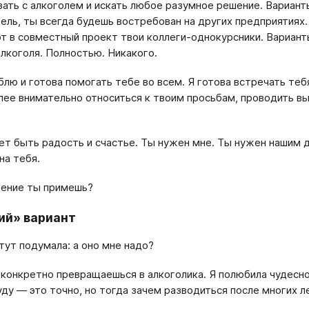
зать с алкоголем и искать любое разумное решение. Вариант
ель, ты всегда будешь востребован на других предприятиях
т в совместный проект твои коллеги-однокурсники. Вариант
алкоголя. Полностью. Никакого.
блю и готова помогать тебе во всем. Я готова встречать те
лее внимательно относиться к твоим просьбам, проводить вы
ет быть радость и счастье. Ты нужен мне. Ты нужен нашим 
на тебя.
ение ты примешь?
ий» вариант
 тут подумала: а оно мне надо?
 конкретно превращаешься в алкоголика. Я полюбила чудесно
уду — это точно, но тогда зачем разводиться после многих л