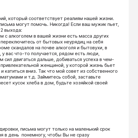
й, который соответствует реалиям нашей жизни. 
письма могут помочь. Никогда! Если ваш мужик пьет, 
2 выхода: 

ем с алкоголем в вашей жизни есть масса других 
о, переключитесь от бытовых неурядиц на себя 
оме скандалов на почве алкоголя и бытовухи, в 
 у вас что-то получается, рядом есть люди, 
м сил двигаться дальше, добиваться успеха в чем-
 привлекательной женщиной, у которой жизнь бьет 
 катиться вниз. Так что мой совет из собственного 
атумами и т.д. Займитесь собой, заставьте 
есет кусок хлеба в дом, будьте хозяйкой своей 
дировки, письма могут только на маленький срок 
 в день  понемногу, чтобы Вы не сразу 