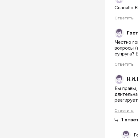
Спасибо В
Ответить
Гост
Честно го
вопросы (а
Ответить
Н.И.
Вы правы,
длительна
реагирует
Ответить
1
отве
Г