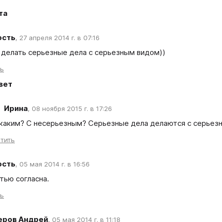
та
ость
,
27 апреля 2014 г. в 07:16
ть
вет
Ирина
,
08 ноября 2015 г. в 17:26
 каким? С несерьезным? Серьезные дела делаются с серьезн
тить
ость
,
05 мая 2014 г. в 16:56
ть
еров Андрей
,
05 мая 2014 г. в 11:18