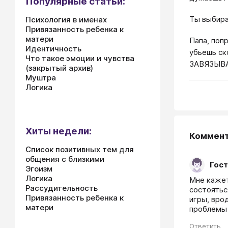
Популярные статьи:
Ты выбира
Психология в именах
Привязанность ребенка к
матери
Папа, поп
Идентичность
убьешь ск
Что такое эмоции и чувства
ЗАВЯЗЫВА
(закрытый архив)
Муштра
Логика
Хиты недели:
Коммен
Список позитивных тем для
общения с близкими
Гост
Эгоизм
Логика
Мне кажет
Рассудительность
состоятьс
Привязанность ребенка к
игры, врод
матери
проблемы 
Ответить