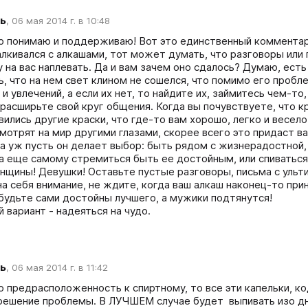
ь
,
06 мая 2014 г. в 10:48
 понимаю и поддерживаю! Вот это единственный комментари
алкивался с алкашами, тот может думать, что разговоры или 
 на вас наплевать. Да и вам зачем оно сдалось? Думаю, есть 
ть, что на нем свет клином не сошелся, что помимо его пробл
 и увлечений, а если их нет, то найдите их, займитесь чем-т
расширьте свой круг общения. Когда вы почувствуете, что кр
ились другие краски, что где-то вам хорошо, легко и весело,
мотрят на мир другими глазами, скорее всего это придаст ва
да уж пусть он делает выбор: быть рядом с жизнерадостной,
а еще самому стремиться быть ее достойным, или спиваться и
нщины! Девушки! Оставьте пустые разговоры, письма с ультим
на себя внимание, не ждите, когда ваш алкаш наконец-то прин
 будьте сами достойны лучшего, а мужики подтянутся!

й вариант - надеяться на чудо.
ь
,
06 мая 2014 г. в 11:42
го предрасположенность к спиртному, то все эти капельки, ко
решение проблемы. В ЛУЧШЕМ случае будет  выпивать изо дня