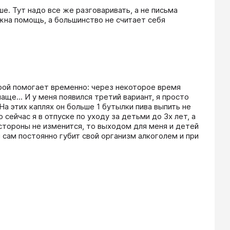
ше. Тут надо все же разговаривать, а не письма 
жна помощь, а большинство не считает себя 
рой помогает временно: через некоторое время 
ще... И у меня появился третий вариант, я просто 
На этих каплях он больше 1 бутылки пива выпить не 
ейчас я в отпуске по уходу за детьми до 3х лет, а 
о стороны не изменится, то выходом для меня и детей 
 сам постоянно губит свой организм алкоголем и при 