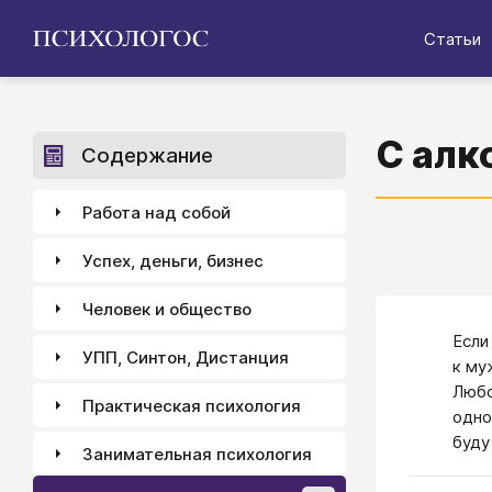
Статьи
С алк
Содержание
Работа над собой
Успех, деньги, бизнес
Человек и общество
Если
УПП, Синтон, Дистанция
к му
Любо
Практическая психология
одно
буду
Занимательная психология