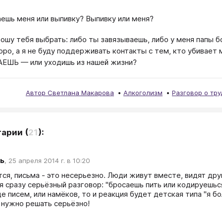
ешь меня или выпивку? Выпивку или меня?
рошу тебя выбрать: либо ты завязываешь, либо у меня папы бо
оро, а я не буду поддерживать контакты с тем, кто убивает 
ЕШЬ — или уходишь из нашей жизни?
Автор Светлана Макарова
Алкоголизм
Разговор о тр
тарии
(
21
):
ь
,
25 апреля 2014 г. в 10:20
ся, письма - это несерьезно. Люди живут вместе, видят дру
я сразу серьёзный разговор: "бросаешь пить или кодируешься 
е писем, или намёков, то и реакция будет детская типа "я бо
нужно решать серьёзно!