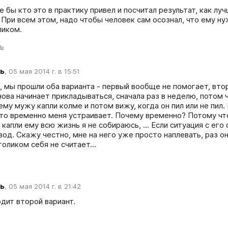
 бы кто это в практику привел и посчитал результат, как луч
 При всем этом, надо чтобы человек сам осознал, что ему ну
ликом. 
ть
ь
,
05 мая 2014 г. в 15:51
, мы прошли оба варианта - первый вообще не помогает, вто
ова начинает прикладываться, сначала раз в неделю, потом ча
му мужу капли колме и потом вижу, когда он пил или не пил. 
то временно меня устраивает. Почему временно? Потому что с
 капли ему всю жизнь я не собираюсь, ... Если ситуация с ег
вод. Скажу честно, мне на него уже просто наплевать, раз он
оликом себя не считает...
ь
,
05 мая 2014 г. в 21:42
дит второй вариант.