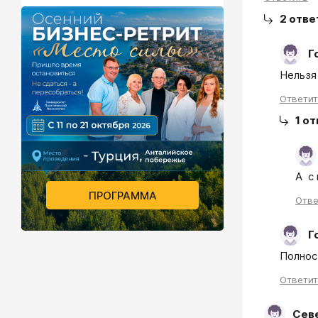
2
отве
Г
Ответи
1
от
А  с
ПРОГРАММА
Отве
Г
Ответи
Сев