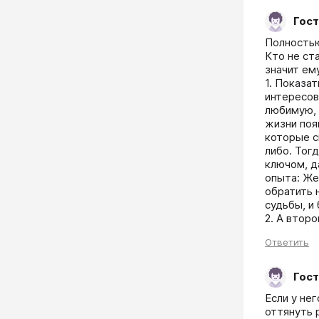
Гост
Полностью
Кто не ст
значит ему
1. Показа
интересов
любимую, 
жизни появ
которые с
либо. Тог
ключом, д
опыта: Же
обратить 
судьбы, и
2. А второ
Ответить
Гост
Если у не
оттянуть 