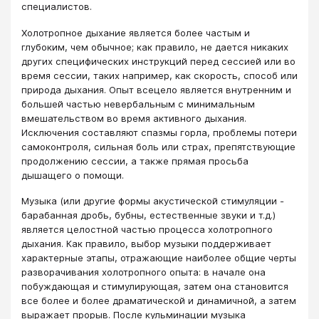
специалистов.
Холотропное дыхание является более частым и
глубоким, чем обычное; как правило, не дается никаких
других специфических инструкций перед сессией или во
время сессии, таких например, как скорость, способ или
природа дыхания. Опыт всецело является внутренним и
большей частью невербальным с минимальным
вмешательством во время активного дыхания.
Исключения составляют спазмы горла, проблемы потери
самоконтроля, сильная боль или страх, препятствующие
продолжению сессии, а также прямая просьба
дышащего о помощи.
Музыка (или другие формы акустической стимуляции -
барабанная дробь, бубны, естественные звуки и т.д.)
является целостной частью процесса холотропного
дыхания. Как правило, выбор музыки поддерживает
характерные этапы, отражающие наиболее общие черты
разворачивания холотропного опыта: в начале она
побуждающая и стимулирующая, затем она становится
все более и более драматической и динамичной, а затем
выражает прорыв. После кульминации музыка