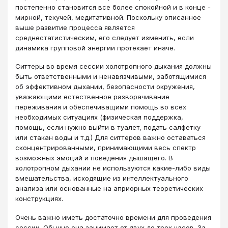
постепенно становится все более спокойной и в конце -
мирной, текучей, медитативной. Поскольку описанное
выше развитие процесса является
среднестатистическим, его следует изменить, если
динамика групповой энергии протекает иначе.
Ситтеры во время сессии холотропного дыхания должны
быть ответственными и ненавязчивыми, заботящимися
об эффективном дыхании, безопасности окружения,
уважающими естественное разворачивание
переживания и обеспечиващими помощь во всех
необходимых ситуациях (физическая поддержка,
помощь, если нужно выйти в туалет, подать салфетку
или стакан воды и т.д.) Для ситтеров важно оставаться
сконцентрированными, принимающими весь спектр
возможных эмоций и поведения дышащего. В
холотропном дыхании не используются какие-либо виды
вмешательства, исходящие из интеллектуального
анализа или основанные на априорных теоретических
конструкциях.
Очень важно иметь достаточно времени для проведения
сессии. Обычно она занимает от двух до трех часов. За