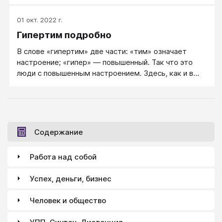
надо напоминать, удерживать, поощрять. Тогда он
будет хорошим членом общества. Если я имею дело
01 окт. 2022 г.
с гипертимами, то поручаю дело сразу пяти. Один
Гипертим подробно
из них все же, может быть, и сделает то, что
нужно. А на других, не выполнивших обещанное, я
В слове «гипертим» две части: «тим» означает
не обижаюсь: я знаю, что гипертимы - люди
настроение; «гипер» — повышенный. Так что это
необязательные.
люди с повышенным настроением. Здесь, как и в
главах о других психотипах, этимология не
совпадает с сутью явления, но в меньшей мере. Для
гипертима постоянно хорошее настроение —
постоянный признак.
Содержание
Работа над собой
Успех, деньги, бизнес
Человек и общество