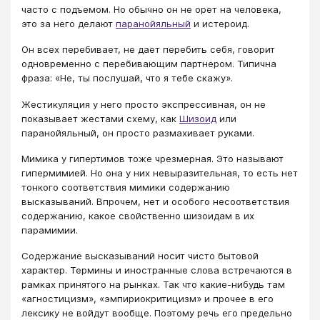
часто с подъемом. Но обычно он не орет на человека,
это за него делают
паранойяльный
и истероид.
Он всех перебивает, не дает перебить себя, говорит
одновременно с перебивающим партнером. Типична
фраза: «Не, ты послушай, что я тебе скажу».
Жестикуляция у него просто экспрессивная, он не
показывает жестами схему, как
Шизоид
или
паранойяльный, он просто размахивает руками.
Мимика у гипертимов тоже чрезмерная. Это называют
гипермимией. Но она у них невыразительная, то есть нет
тонкого соответствия мимики содержанию
высказываний. Впрочем, нет и особого несоответствия
содержанию, какое свойственно шизоидам в их
парамимии.
Содержание высказываний носит чисто бытовой
характер. Термины и иностранные слова встречаются в
рамках принятого на рынках. Так что какие-нибудь там
«агностицизм», «эмпириокритицизм» и прочее в его
лексику не войдут вообще. Поэтому речь его предельно