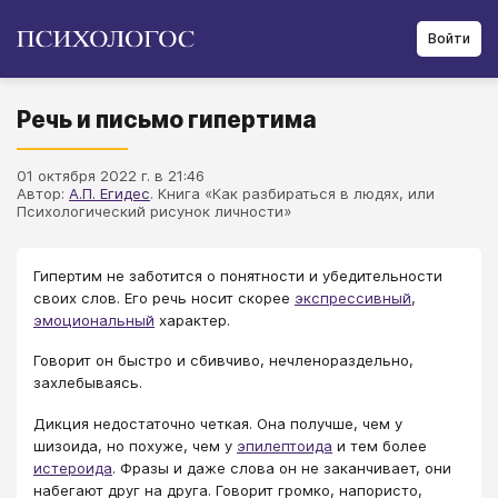
Войти
Речь и письмо гипертима
01 октября 2022 г. в 21:46
Автор:
А.П. Егидес
. Книга «Как разбираться в людях, или
Психологический рисунок личности»
Гипертим не заботится о понятности и убедительности
своих слов. Его речь носит скорее
экспрессивный
,
эмоциональный
характер.
Говорит он быстро и сбивчиво, нечленораздельно,
захлебываясь.
Дикция недостаточно четкая. Она получше, чем у
шизоида, но похуже, чем у
эпилептоида
и тем более
истероида
. Фразы и даже слова он не заканчивает, они
набегают друг на друга. Говорит громко, напористо,