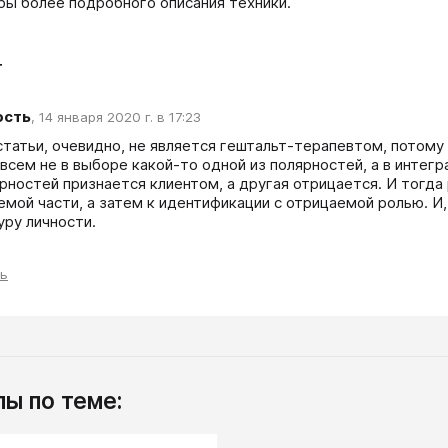
бы более подробного описания техники.
т
ость
,
14 января 2020 г. в 17:23
статьи, очевидно, не является гештальт-терапевтом, потому 
всем не в выборе какой-то одной из полярностей, а в интегра
ярностей признается клиентом, а другая отрицается. И тогда
емой части, а затем к идентификации с отрицаемой ролью. И, 
уру личности.
ть
ы по теме: