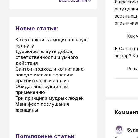
ВСЕ СОБЫТИЯ
В практик
ощущения 
всезнающе
ограничив
Новые статьи:
Как 
Как успокоить эмоциональную
супругу
В Синтон-
Духовность: путь добра,
выбор? Ка
ответственности и умного
действия
Реша
Синтон-подход и когнитивно-
поведенческая терапия:
сравнительный анализ
Обида: инструкция по
применению
Три принципа мудрых людей
Манифест послушания
женщины
Коммен
Syn
Популярные статьи: