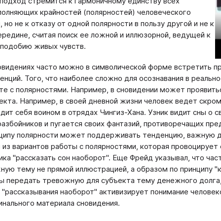
подход стремится к гармоничному единству всех
олняющих крайностей (полярностей) человеческого
 но не к отказу от одной полярности в пользу другой и не к
ередине, считая поиск ее ложной и иллюзорной, ведущей к
подобию живых чувств.
овидениях часто можно в символической форме встретить п
енций. Того, что наиболее сложно для осознавания в реальн
те с полярностями. Например, в сновидении может проявить
екта. Например, в своей дневной жизни человек ведет скро
идит себя воином в отрядах Чингиз-Хана. Узник видит сны о
разбойников и пугается своих фантазий, противоречащих пред
ципу полярности может поддерживать тенденцию, важную дл
 из вариантов работы с полярностями, которая провоцируе
ика "рассказать сон наоборот". Еще Фрейд указывал, что ча
ную тему не прямой иллюстрацией, а образом по принципу "
ы передать тревожную для субъекта тему денежного долга,
 "рассказывания наоборот" активизирует понимание человек
инального материала сновидения.