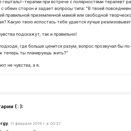
е гештальт-терапии при встрече с полярностями терапевт ра
с обеих сторон и задает вопросы типа: "В твоей повседнев
й правильной приземленной мамой или свободной творческой
ая? Какую твою испостась тебе удается лучше реализовыват
чувства подскажут, так и правильно!
подходе, где больше ценится разум, вопрос прозвучал бы п
к теперь ты планируешь жить?"
ют не чувства, а я.
тарии
(
2
):
ergy
,
11 февраля 2016 г. в 00:37