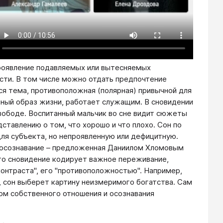
роявление подавляемых или вытесняемых
ости. В том числе можно отдать предпочтение
ся тема, противоположная (полярная) привычной для
мный образ жизни, работает служащим. В сновидении
 свободе. Воспитанный мальчик во сне видит сюжеты
ставлению о том, что хорошо и что плохо. Сон по
я субъекта, но непроявленную или дефицитную.
т осознавание – предложенная Даниилом Хломовым
сто сновидение кодирует важное переживание,
контраста", его "противоположностью". Например,
 сон выберет картину неизмеримого богатства. Сам
ом собственного отношения и осознавания