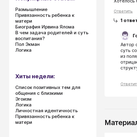
Хотелось 
Размышление
Ответить
Привязанность ребенка к
1
отве
матери
Биография Ирвина Ялома
В чем задача родителей и суть
Г
воспитания?
Пол Экман
Автор 
Логика
суть со
из пол
отрица
структ
Хиты недели:
Ответи
Список позитивных тем для
общения с близкими
Эгоизм
Логика
Личностная идентичность
Привязанность ребенка к
Материал
матери