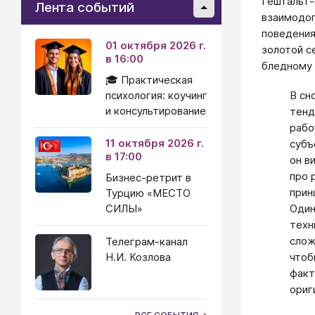
Гештальт-
Лента событий
взаимодоп
поведения,
01 октября 2026 г.
золотой с
в 16:00
бледному 
🎓 Практическая
психология: коучинг
В сн
и консультирование
тенд
рабо
11 октября 2026 г.
субъ
в 17:00
он в
про 
Бизнес-ретрит в
прин
Турцию «МЕСТО
СИЛЫ»
Один
техн
слож
Телеграм-канал
Н.И. Козлова
чтоб
факт
ориг