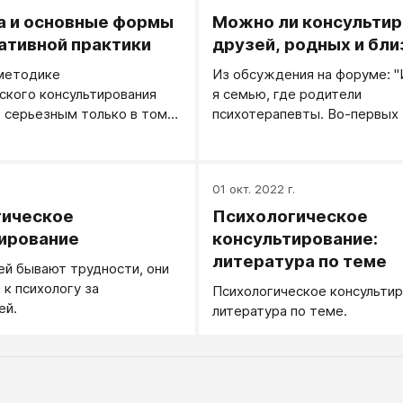
 и основные формы
Можно ли консультир
ативной практики
друзей, родных и бли
 методике
Из обсуждения на форуме: "
ского консультирования
я семью, где родители
 серьезным только в том
психотерапевты. Во-первых
и мы говорим, о чем
бедные дети совета даже н
дет речь, а какой форме
спросить у родителя, потому
раз нельзя проводить терап
.
01 окт. 2022 г.
А во-вторых они именно пон
ребёнок вынужден сам прож
гическое
Психологическое
опыт. Пример: сын ихний исп
ирование
консультирование:
даче вечером каких-то жуко
литература по теме
ей бывают трудности, они
прибежал из сада с криком...
к психологу за
Психологическое консультир
ей.
литература по теме.