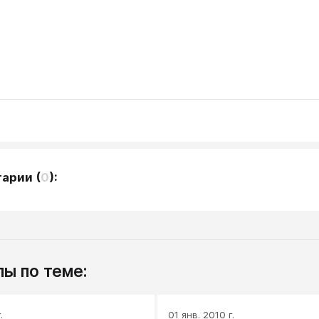
тарии
(
0
):
ы по теме:
.
01 янв. 2010 г.