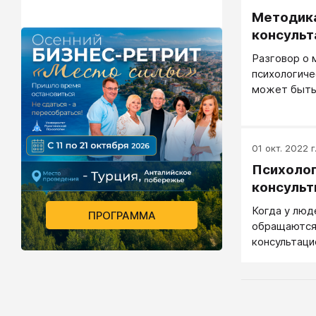
Методика
консульт
Разговор о
психологиче
может быть
случае, есл
конкретно и
работы.
01 окт. 2022 г
Психоло
консульт
Когда у люд
ПРОГРАММА
обращаются 
консультаци