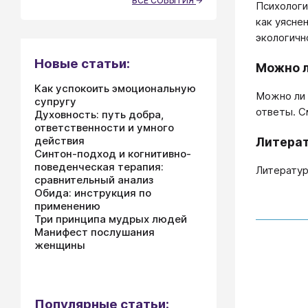
ВСЕ СОБЫТИЯ
Психологи
как уясне
экологичн
Новые статьи:
Можно л
Как успокоить эмоциональную
Можно ли 
супругу
ответы. С
Духовность: путь добра,
ответственности и умного
действия
Литера
Синтон-подход и когнитивно-
поведенческая терапия:
Литератур
сравнительный анализ
Обида: инструкция по
применению
Три принципа мудрых людей
Манифест послушания
женщины
Популярные статьи: