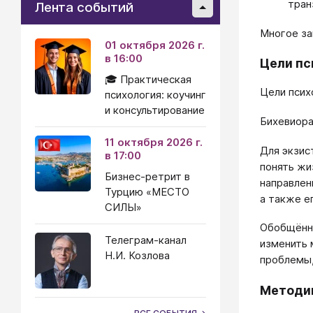
тран
Лента событий
Многое за
01 октября 2026 г.
в 16:00
Цели пс
🎓 Практическая
Цели псих
психология: коучинг
и консультирование
Бихевиора
11 октября 2026 г.
Для экзис
в 17:00
понять жи
Бизнес-ретрит в
направлен
Турцию «МЕСТО
а также е
СИЛЫ»
Обобщённо
Телеграм-канал
изменить 
Н.И. Козлова
проблемы,
Методик