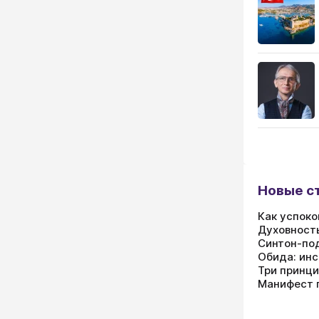
Новые ст
Как успоко
Духовность
Синтон-под
Обида: ин
Три принц
Манифест 