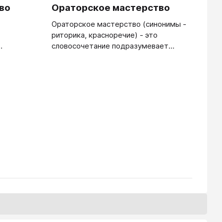
во
Ораторское мастерство
Ораторское мастерство (синонимы -
риторика, красноречие) - это
словосочетание подразумевает
 целью
следующее: Способности и умение
говорить красиво и ярко,
оречием в
убедительно, вкусно и
ностей —
завлекательно. Изысканная речь,
построенная на ораторских приемах;
,
высокая степень мастерства
ся ли оно
публичного выступления.
) или
твенное
орской
а.