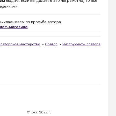
им людям. Если вы делаете это неграмотно, то все
мерениями.
выкладываем по просьбе автора.
нет-магазине
раторское мастерство
Оратор
Инструменты оратора
01 окт. 2022 г.