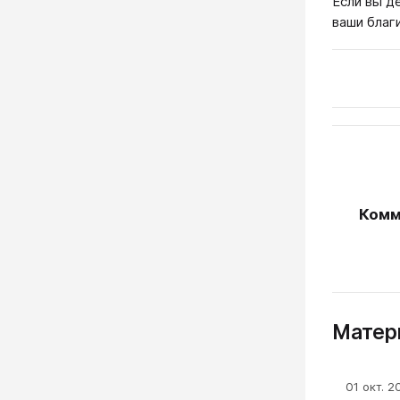
Если вы д
ваши благ
Комм
Матери
01 окт. 2