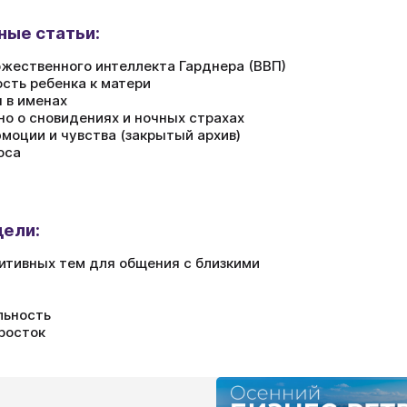
ные статьи:
жественного интеллекта Гарднера (ВВП)
сть ребенка к матери
 в именах
но о сновидениях и ночных страхах
эмоции и чувства (закрытый архив)
оса
дели:
итивных тем для общения с близкими
льность
росток