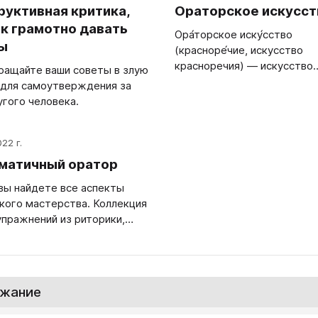
руктивная критика,
Ораторское искусст
ак грамотно давать
Ора́торское иску́сство
ы
(красноре́чие, искусство
красноречия) — искусство
ращайте ваши советы в злую
публичного выступления, с
 для самоутверждения за
убеждения. Ораторское искусство
угого человека.
не следует путать с красн
смысле ораторских способ
022 г.
умением говорить красиво,
вдохновенно и убедительно
матичный оратор
независимо от того, являет
 вы найдете все аспекты
врождённым талантом
кого мастерства. Коллекция
(естественное красноречие
упражнений из риторики,
навыком, приобретённым в
их, ораторских, голосо-
процессе обучения (искусс
 тренингов позволит вам
красноречие). Ораторское
, по ходу чтения книги,
искусство и свойства орат
ь свои ораторские навыки.
речи изучает наука риторик
жание