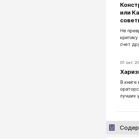
Конст
или К
совет
Не прев
критику
счет др
01 окт. 2
Хариз
В книге
ораторс
лучших 
актерск
речевых
сразу же
улучшат
Содер