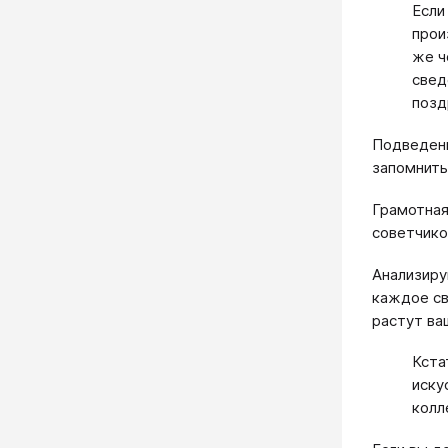
Если
прои
же ч
свед
позд
Подведени
запомнить
Грамотная
советчико
Анализиру
каждое св
растут ва
Кста
иску
колл