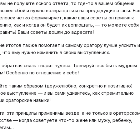
 вы не получите ясного ответа, то где-то в вашем общении
зошел сбой и нужно возвращаться на предыдущие этапы. Ес
еловек четко формулирует, какие ваши советы он принял к
ению, как и когда он будет их воплощать, — то можете себя
равить! Ваши советы дошли до адресата!
е итогов также помогает и самому оратору лучше уяснить и
, что ему нужно изменить в своих выступлениях.
 обратная связь творит чудеса. Тренируйтесь быть мудрым
м! Особенно по отношению к себе!
йте таким образом (дружелюбно, конкретно и позитивно)
ое выступление — и вы сами удивитесь, как стремительно
ши ораторские навыки!
ти, эти принципы применимы везде, а не только в ораторско
сстве — когда советуете что-то жене или мужу, ребенку,
егам...