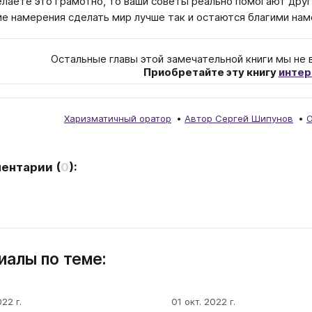
елаете это грамотно, то ваши советы реально помогают друг
ие намерения сделать мир лучше так и остаются благими на
Остальные главы этой замечательной книги мы не 
Приобретайте эту книгу
интер
Харизматичный оратор
Автор Сергей Шипунов
О
ентарии
(
0
):
алы по теме:
022 г.
01 окт. 2022 г.