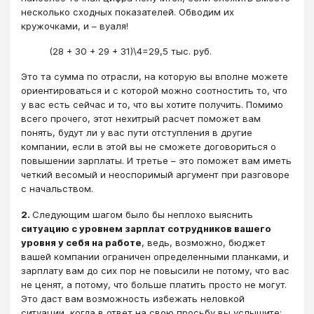
несколько сходных показателей. Обводим их
кружочками, и – вуаля!
(28 + 30 + 29 + 31)\4=29,5 тыс. руб.
Это та сумма по отрасли, на которую вы вполне можете
ориентироваться и с которой можно соотностить то, что
у вас есть сейчас и то, что вы хотите получить. Помимо
всего прочего, этот нехитрый расчет поможет вам
понять, будут ли у вас пути отступления в другие
компании, если в этой вы не сможете договориться о
повышении зарплаты. И третье – это поможет вам иметь
четкий весомый и неоспоримый аргумент при разговоре
с начальством.
продолжение
2.
Следующим шагом было бы неплохо выяснить
ситуацию с уровнем зарплат сотрудников вашего
уровня у себя на работе
, ведь, возможно, бюджет
вашей компании ограничен определенными планками, и
зарплату вам до сих пор не повысили не потому, что вас
не ценят, а потому, что больше платить просто не могут.
Это даст вам возможность избежать неловкой
ситуации, когда в ответ на свою просьбу вы услышите: