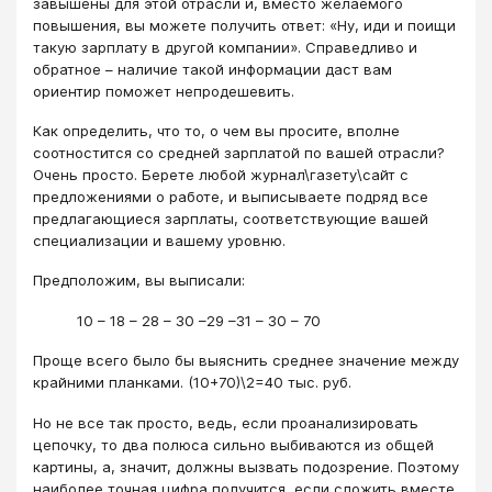
завышены для этой отрасли и, вместо желаемого
повышения, вы можете получить ответ: «Ну, иди и поищи
такую зарплату в другой компании». Справедливо и
обратное – наличие такой информации даст вам
ориентир поможет непродешевить.
Как определить, что то, о чем вы просите, вполне
соотностится со средней зарплатой по вашей отрасли?
Очень просто. Берете любой журнал\газету\сайт с
предложениями о работе, и выписываете подряд все
предлагающиеся зарплаты, соответствующие вашей
специализации и вашему уровню.
Предположим, вы выписали:
10 – 18 – 28 – 30 –29 –31 – 30 – 70
Проще всего было бы выяснить среднее значение между
крайними планками. (10+70)\2=40 тыс. руб.
Но не все так просто, ведь, если проанализировать
цепочку, то два полюса сильно выбиваются из общей
картины, а, значит, должны вызвать подозрение. Поэтому
наиболее точная цифра получится, если сложить вместе