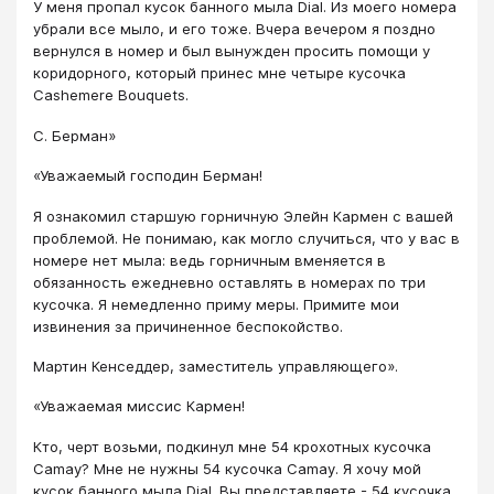
У меня пропал кусок банного мыла Dial. Из моего номера
убрали все мыло, и его тоже. Вчера вечером я поздно
вернулся в номер и был вынужден просить помощи у
коридорного, который принес мне четыре кусочка
Cashemere Bouquets.
С. Берман»
«Уважаемый господин Берман!
Я ознакомил старшую горничную Элейн Кармен с вашей
проблемой. Не понимаю, как могло случиться, что у вас в
номере нет мыла: ведь горничным вменяется в
обязанность ежедневно оставлять в номерах по три
кусочка. Я немедленно приму меры. Примите мои
извинения за причиненное беспокойство.
Мартин Кенседдер, заместитель управляющего».
«Уважаемая миссис Кармен!
Кто, черт возьми, подкинул мне 54 крохотных кусочка
Camay? Мне не нужны 54 кусочка Camay. Я хочу мой
кусок банного мыла Dial. Вы представляете - 54 кусочка