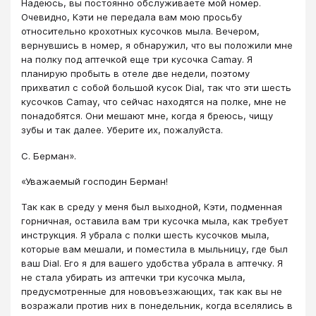
Надеюсь, вы постоянно обслуживаете мой номер.
Очевидно, Кэти не передала вам мою просьбу
относительно крохотных кусочков мыла. Вечером,
вернувшись в номер, я обнаружил, что вы положили мне
на полку под аптечкой еще три кусочка Camay. Я
планирую пробыть в отеле две недели, поэтому
прихватил с собой большой кусок Dial, так что эти шесть
кусочков Camay, что сейчас находятся на полке, мне не
понадобятся. Они мешают мне, когда я бреюсь, чищу
зубы и так далее. Уберите их, пожалуйста.
С. Берман».
«Уважаемый господин Берман!
Так как в среду у меня был выходной, Кэти, подменная
горничная, оставила вам три кусочка мыла, как требует
инструкция. Я убрала с полки шесть кусочков мыла,
которые вам мешали, и поместила в мыльницу, где был
ваш Dial. Его я для вашего удобства убрала в аптечку. Я
не стала убирать из аптечки три кусочка мыла,
предусмотренные для нововъезжающих, так как вы не
возражали против них в понедельник, когда вселялись в