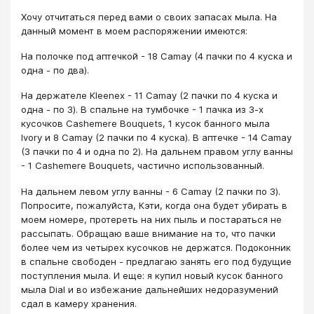
Хочу отчитаться перед вами о своих запасах мыла. На
данный момент в моем распоряжении имеются:
На полочке под аптечкой - 18 Camay (4 пачки по 4 куска и
одна - по два).
На держателе Kleenex - 11 Camay (2 пачки по 4 куска и
одна - по 3). В спальне на тумбочке - 1 пачка из 3-х
кусочков Cashemere Bouquets, 1 кусок банного мыла
Ivory и 8 Camay (2 пачки по 4 куска). В аптечке - 14 Camay
(3 пачки по 4 и одна по 2). На дальнем правом углу ванны
- 1 Cashemere Bouquets, частично использованный.
На дальнем левом углу ванны - 6 Camay (2 пачки по 3).
Попросите, пожалуйста, Кэти, когда она будет убирать в
моем номере, протереть на них пыль и постараться не
рассыпать. Обращаю ваше внимание на то, что пачки
более чем из четырех кусочков не держатся. Подоконник
в спальне свободен - предлагаю занять его под будущие
поступления мыла. И еще: я купил новый кусок банного
мыла Dial и во избежание дальнейших недоразумений
сдал в камеру хранения.