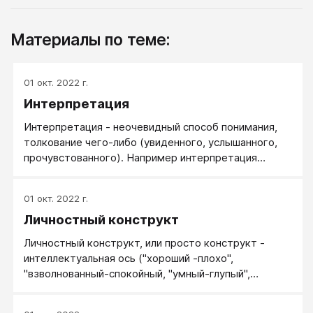
Материалы по теме:
01 окт. 2022 г.
Интерпретация
Интерпретация - неочевидный способ понимания,
толкование чего-либо (увиденного, услышанного,
прочувстованного). Например интерпретация
сказанных слов, совершенных в отношении вас
поступков или интерпретация результатов
01 окт. 2022 г.
проведенных экспериментов.
Личностный конструкт
Личностный конструкт, или просто конструкт -
интеллектуальная ось ("хороший -плохо",
"взволнованный-спокойный, "умный-глупый",
"мужской-женский", "религиозный-нерелигиозный",
"хороший-плохой" и "дружеский-враждебный"), с