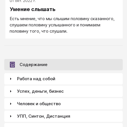
01 окт. 2022 г.
помощью которой человек понимает и оценивает
Умение слышать
то, с чем он сталкивается. Термин "личностный
конструкт" введён в практику американским
Есть мнение, что мы слышим половину сказанного,
учёным Джорджем Келли.
слушаем половину услышанного и понимаем
половину того, что слушали.
Содержание
Работа над собой
Успех, деньги, бизнес
Человек и общество
УПП, Синтон, Дистанция