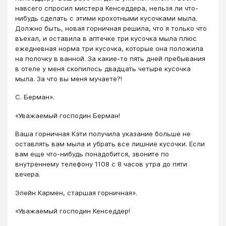
навсего спросил мистера Кенседдера, нельзя ли что-
нибудь сделать с этими крохотными кусочками мыла.
Должно быть, новая горничная решила, что я только что
въехал, и оставила в аптечке три кусочка мыла плюс
ежедневная норма три кусочка, которые она положила
на полочку в ванной. За какие-то пять дней пребывания
в отеле у меня скопилось двадцать четыре кусочка
мыла. За что вы меня мучаете?!
С. Берман».
«Уважаемый господин Берман!
Ваша горничная Кэти получила указание больше не
оставлять вам мыла и убрать все лишние кусочки. Если
вам еще что-нибудь понадобится, звоните по
внутреннему телефону 1108 с 8 часов утра до пяти
вечера.
Элейн Кармен, старшая горничная».
«Уважаемый господин Кенседдер!