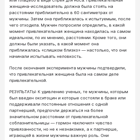
или плацебо в виде спрея для носа. Привлекательная
женщина-исследователь должна была стоять на
расстоянии приблизительно в 60 сантиметрах от
мужчины. Затем она приближалась к испытуемым, после
чего отходила. Мужчин попросили определить, в какой
момент привлекательная женщина находилась на самом
идеальном, по их мнению, расстоянии. Кроме того, они
должны были указать, в какой момент она
приближалась «слишком близко» — настолько, что они
начинали испытывать неловкость.
После окончания эксперимента мужчины подтвердили,
что привлекательная женщина была на самом деле
привлекательной.
РЕЗУЛЬТАТЫ: К удивлению ученых, те мужчины, которым
был введен окситоцин и которые состояли в браке или
поддерживали постоянные отношения с одной
партнершей, предпочли держаться на более
значительном расстоянии от привлекательной
соблазнительницы — гормон «включил» чувство
привязанности, но не к незнакомке, а к партнерше,
играющей в жизни мужчины важную роль. Они