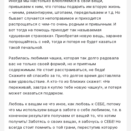
Иногда мы настолько влюбляемся в свои вещи,
привыкаем к ним, что готовы подарить им вторую жизнь
– чиним, ремонтируем, штопаем, переделываем и т.д. Но
бывает случается непоправимое и приходится
распрощаться с чем-то очень родным и привычным. И
вот тогда на помощь приходит так называемая
«душевная страховка». Приобретая новую вещь, заранее
попрощайтесь с ней, тогда и потеря не будет казаться
такой печальной.
Разбилась любимая чашка, которая так долго радовала
вас не только своей формой, но и приятным
содержимым. Не стоит расстраиваться, не беда!
Скажите ей спасибо за то, что долгое время доставляла
вам удовольствие. А кто-то из близких скажет: «Не
переживай, завтра я куплю тебе новую чашку!», и потеря
может оказаться подарком.
Любовь к вещам не что иное, как любовь к СЕБЕ, потому
что мы используем вещи в заботе о себе любимом, т.е. в
конечном результате получаем от вещей то, что хотим
получить! Заботясь о своих вещах, я забочусь о СЕБЕ! Но
всегда стоит помнить о той грани, переступив которую