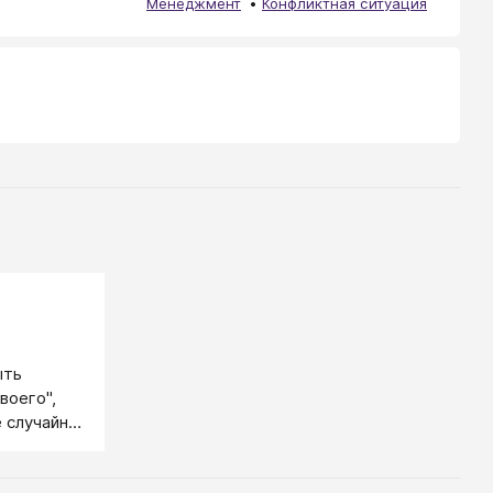
Менеджмент
Конфликтная ситуация
ыть
воего",
 случайно)
ждебного.
пустился.