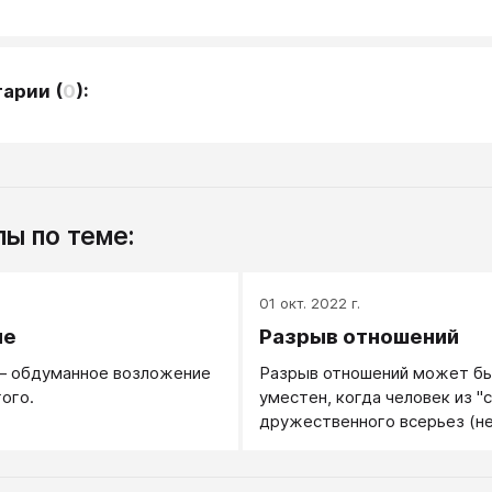
тарии
(
0
):
ы по теме:
.
01 окт. 2022 г.
ие
Разрыв отношений
— обдуманное возложение
Разрыв отношений может б
гого.
уместен, когда человек из "с
дружественного всерьез (не
превратился в "чужого", вра
Когда он "перекинулся" или о