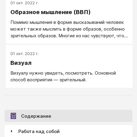
образов и ощущений.
01 окт. 2022 г.
Образное мышление (ВВП)
Помимо мышления в форме высказываний человек
может также мыслить в форме образов, особенно
зрительных образов. Многие из нас чувствуют, что
частично мышление осуществляется визуально.
Часто кажется, что мы воспроизводим прошлые
01 окт. 2022 г.
восприятия или их фрагменты и затем оперируем
Визуал
ими как реальным перцептом. Чтобы оценить этот
момент, попытайтесь ответить на следующие три
Визуалу нужно увидеть, посмотреть. Основной
вопроса: Какой формы уши у немецкой овчарки?
способ восприятия — зрительный.
Какая получится буква, если заглавную N повернуть
на 90 градусов? Сколько окон в жилой комнате у
ваших родителей?
Содержание
Работа над собой