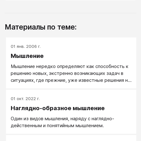
Материалы по теме:
01 янв. 2006 г.
Мышление
Мышление нередко определяют как способность к
решению новых, экстренно возникающих задач в
ситуациях, где прежние, уже известные решения не
срабатывают. Творческое и конструктивное,
развитое мышление действительно способно
01 окт. 2022 г.
справляться с такими задачами, но это не значит,
Наглядно-образное мышление
что если кто-то не нашел творческого решения в
новой для него ситуации, у него мышление
Один из видов мышления, наряду с наглядно-
отсутствовало. В своих простейших формах
действенным и понятийным мышлением.
мышление, как процесс, это всего лишь
переработка информации в потоке течения мыслей,