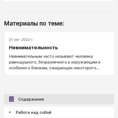
Материалы по теме:
01 окт. 2022 г.
Невнимательность
Невнимательным часто называют человека
равнодушного, безразличного к окружающим и
особенно к близким, ожидающих некоторого
внимания и заботливости. В частности, это
отсутствие интереса и других знаков внимания к
говорящему, эмоциональная холодность,
отсутствие благодарности,
Содержание
Работа над собой