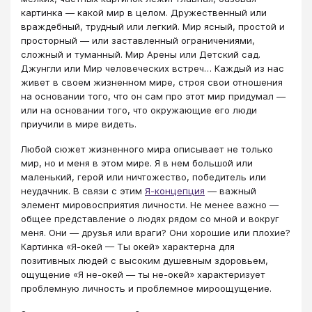
картинка — какой мир в целом. Дружественный или
враждебный, трудный или легкий. Мир ясный, простой и
просторный — или заставленный ограничениями,
сложный и туманный. Мир Арены или Детский сад.
Джунгли или Мир человеческих встреч… Каждый из нас
живет в своем жизненном мире, строя свои отношения
на основании того, что он сам про этот мир придумал —
или на основании того, что окружающие его люди
приучили в мире видеть.
Любой сюжет жизненного мира описывает не только
мир, но и меня в этом мире. Я в нем большой или
маленький, герой или ничтожество, победитель или
неудачник. В связи с этим
Я-концепция
— важный
элемент мировосприятия личности. Не менее важно —
общее представление о людях рядом со мной и вокруг
меня. Они — друзья или враги? Они хорошие или плохие?
Картинка «Я-окей — Ты окей» характерна для
позитивных людей с высоким душевным здоровьем,
ощущение «Я не-окей — ты не-окей» характеризует
проблемную личность и проблемное мироощущение.