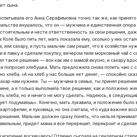
ет сына.
оспитывала его Анна Серафимовна точно так же, как принято
альства внушалось, что он — мужчина и единственная опора
стоятельным и нести ответственность за свои решения, даж
а Коле было пять лет, мать показала ему, сколько у них остал
а, или сахару, и пусть мальчик сам решит, что в хозяйстве н
и в лавку и сделали покупку, вечером пили морковный чай с с
ял такое решение — вон как им с мамой вкусно, и сахару вдос
 и попросил хлебушка. Мать предложила снова попить чаю с с
но хлеба. «А на хлеб у нас больше нет денег, — спокойно ск
сахар нам нужнее. Ты — мужчина в семье, ты принял решение
ине, а я только выполнила твое решение, как и положено же
ть хлеба, но я ничего не могу сделать. Надеюсь, в следующи
ует подумаешь». Конечно, мать лукавила, и положение было 
 картофелин, и луковица, но она считала, что куда важнее в
 решения. Мальчик должен сразу понять, что нельзя принимат
авильным, придет мама и все перерешит, перекроит и сделает
 искренне восхищаюсь! Отлично сыграла на гендерном стере