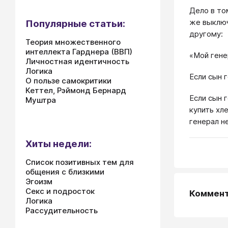
Дело в то
же выключ
Популярные статьи:
другому:
Теория множественного
интеллекта Гарднера (ВВП)
«Мой гене
Личностная идентичность
Логика
Если сын 
О пользе самокритики
Кеттел, Рэймонд Бернард
Если сын 
Муштра
купить хл
генерал н
Хиты недели:
Список позитивных тем для
общения с близкими
Эгоизм
Секс и подросток
Коммен
Логика
Рассудительность