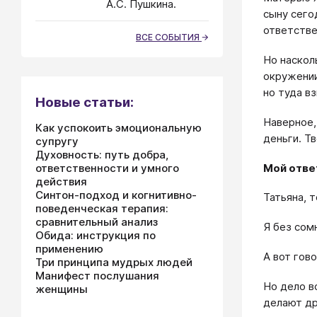
А.С. Пушкина.
сыну сего
ответстве
ВСЕ СОБЫТИЯ
Но наскол
окружении
но туда в
Новые статьи:
Наверное,
Как успокоить эмоциональную
деньги. Т
супругу
Духовность: путь добра,
Мой отве
ответственности и умного
действия
Синтон-подход и когнитивно-
Татьяна, 
поведенческая терапия:
сравнительный анализ
Я без сом
Обида: инструкция по
применению
А вот гов
Три принципа мудрых людей
Манифест послушания
Но дело в
женщины
делают др