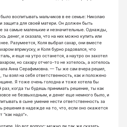
 было воспитывать мальчиков в ее семье: Николаю
 и защита для своей матери. Он должен быть
е за самые маленькие и незначительные. Однажды,
ось денег, и сказала, что на них можно купить или
ужнее. Разумеется, Коля выбрал сахар, они вместе
ахаром вприкуску, и Коля бурно радовался, что
таль, и еще на утро останется, а наутро он захотел
ахаром, но сахару отчего‑то не хотелось, а хотелось
азала Анна Серафимовна. — Ты же сам вчера решил,
, ты взял на себя ответственность, как и положено
нщине. Я тоже очень голодна и тоже хотела бы
й раз, когда ты будешь принимать решение, ты как
вовсе не безвыходным, и денег еще немного было, и
оспитывать в сыне умение нести ответственность за
ь решения в надежде на то, что, если оно окажется
 “как надо“».
отипе. Но вот вопрос: можно ли так же сказать