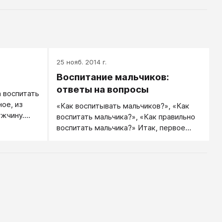
25 нояб. 2014 г.
Воспитание мальчиков:
ответы на вопросы
а воспитать
ое, из
«Как воспитывать мальчиков?», «Как
ужчину.
воспитать мальчика?», «Как правильно
воспитать мальчика?» Итак, первое
условие для правильного воспитания
мальчика — нужен мужской пример.
Мужская фигура, на которую мальчик
будет ориентироваться.