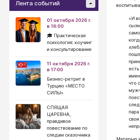
Лента событий
воспитыва
«И в
01 октября 2026 г.
сызм
в 16:00
само
🎓 Практическая
когд
психология: коучинг
хлеб
и консультирование
пошл
прин
11 октября 2026 г.
есть
в 17:00
имен
Бизнес-ретрит в
что 
Турцию «МЕСТО
мужч
СИЛЫ»
поес
след
СПЯЩАЯ
пара
ЦАРЕВНА,
свои
правдивое
непр
повествование по
следам сказочника
Матерью я