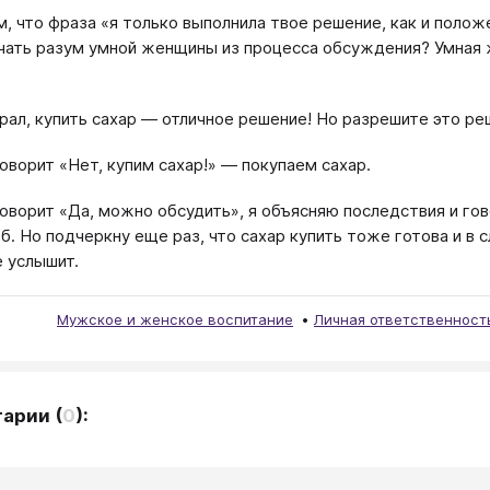
м, что фраза «я только выполнила твое решение, как и поло
ать разум умной женщины из процесса обсуждения? Умная 
рал, купить сахар — отличное решение! Но разрешите это ре
говорит «Нет, купим сахар!» — покупаем сахар.
говорит «Да, можно обсудить», я объясняю последствия и гов
еб. Но подчеркну еще раз, что сахар купить тоже готова и в
е услышит.
Мужское и женское воспитание
Личная ответственност
тарии
(
0
):