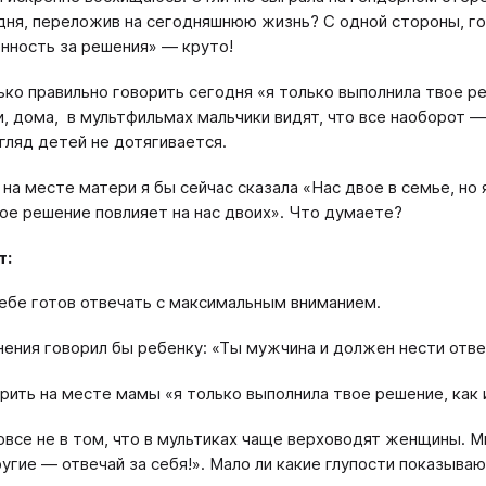
дня, переложив на сегодняшнюю жизнь? С одной стороны, г
нность за решения» — круто!
ько правильно говорить сегодня «я только выполнила твое р
, дома, в мультфильмах мальчики видят, что все наоборот 
згляд детей не дотягивается.
 на месте матери я бы сейчас сказала «Нас двое в семье, но 
вое решение повлияет на нас двоих». Что думаете?
т:
тебе готов отвечать с максимальным вниманием.
нения говорил бы ребенку: «Ты мужчина и должен нести отв
орить на месте мамы «я только выполнила твое решение, как
овсе не в том, что в мультиках чаще верховодят женщины. Мн
угие — отвечай за себя!». Мало ли какие глупости показыва