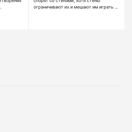
етворения
спорят со стенами, хотя стены
.
ограничивают их и мешают им играть в
гораздо большей степени, нежели папа
или мама. Почему?