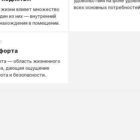
удовольствия на фоне удовл
ние
всех основных потребностей
 жизни влияет множество
дин из них ― внутренний
 нахождения в помещении.
.
мфорта
рта — область жизненного
ва, дающая ощущение
юта и безопасности.