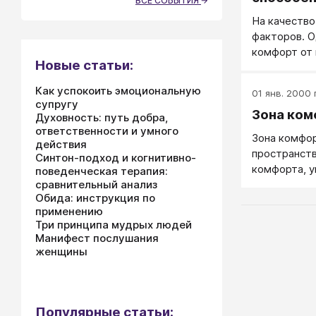
ВСЕ СОБЫТИЯ
настрое
На качество
факторов. О
комфорт от
Новые статьи:
Как успокоить эмоциональную
01 янв. 2000 г
супругу
Зона ко
Духовность: путь добра,
ответственности и умного
Зона комфо
действия
пространст
Синтон-подход и когнитивно-
комфорта, у
поведенческая терапия:
сравнительный анализ
Обида: инструкция по
применению
Три принципа мудрых людей
Манифест послушания
женщины
Популярные статьи: