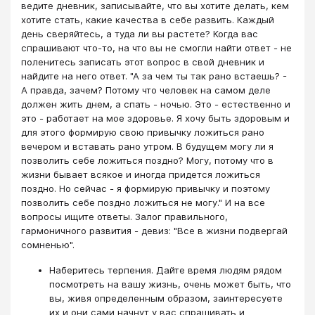
ведите дневник, записывайте, что вы хотите делать, кем
хотите стать, какие качества в себе развить. Каждый
день сверяйтесь, а туда ли вы растете? Когда вас
спрашивают что-то, на что вы не смогли найти ответ - не
поленитесь записать этот вопрос в свой дневник и
найдите на него ответ. "А за чем ты так рано встаешь? -
А правда, зачем? Потому что человек на самом деле
должен жить днем, а спать - ночью. Это - естественно и
это - работает на мое здоровье. Я хочу быть здоровым и
для этого формирую свою привычку ложиться рано
вечером и вставать рано утром. В будущем могу ли я
позволить себе ложиться поздно? Могу, потому что в
жизни бывает всякое и иногда придется ложиться
поздно. Но сейчас - я формирую привычку и поэтому
позволить себе поздно ложиться не могу." И на все
вопросы ищите ответы. Залог правильного,
гармоничного развития - девиз: "Все в жизни подвергай
сомненью".
Наберитесь терпения. Дайте время людям рядом
посмотреть на вашу жизнь, очень может быть, что
вы, живя определенным образом, заинтересуете
их и они сами начнут у вас спрашивать и