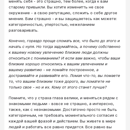
менять себя - это страшно, тем более, когда к вам
старому привыкли. Вы хотите изменитть не свое
окружение - а свою репутацию, сложить о себе другое
мнение. Вам страшно - и вы защищаетесь как можете:
категоричностью, упертостью, нежеланием
разговаривать.
Конечно, гораздо проще сломать все, что было до этого и
начать с нуля. Но тогда задумайтесь, а почему собственно
к вашему новому увлечению близкие люди должны
относиться с пониманием? И если вам важно, чтобы ваши
близкие хорошо относились к вашим увлечением и
вашему развитию - не ломайте построенное, а
достраивайте и развивайте его. Ломая что-то, вы ломаете
то, что вашим близким тоже дорого, вы ломатете не
только свое - но и их. Кому от этого станет лучше?
Помните, что у страха глаза велики, и меняться рядом с
знакомыми людьми - вовсе не страшно, а интересно,
также, как с незнакомыми. Достаточно просто не быть
категоричным, не требовать моментального согласия с
каждой вашей фразой и действием. Вы живете в мире
людей и работать все равно придется. Все равно вы