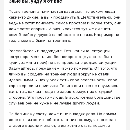
Злые вы, уйду я от вас
После тренинга начинается казаться, что вокруг люди
какие-то дикие, а вы - продвинутый. Действительно, они
ведь не хотят понимать самое простое! И более того, они
даже хотят спорить! И очень хочется тут же сменить
семьб-работу-друзей на абсолютно новых. Например на
тех, с кем вы были на тренинге.
Расслабьтесь и подождите. Есть конечно, ситуации,
когда пора менять все бесповоротно (муж пьет-бьет-
курит, хамит и проч) но это предельно редкие ситуации.
Задумайтесь, прежде чем что-то поменять. От того, что
лично вы сходили на тренинг люди вокруг не стали
идеальными. У них у всех есть свои особенности, свой
характер, свои привычки. То, что они пока не научились
жить так, как вы - еще не характеризует их с худшей
стороны. Это просто - люди. В абсолютном большинстве
случаев они не хуже и не лучше других людей.
По большому счету, даже и не в людях дело. На самом
деле это вы хотите сбежать от них потому, что они вас
старого видели и знают, а вы хотите стать новым, а