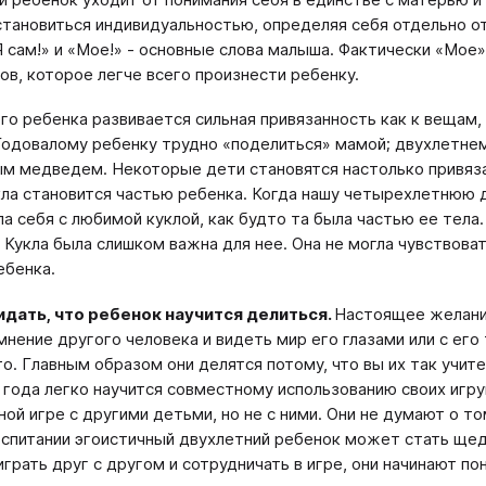
становиться индивидуальностью, определяя себя отдельно о
Я сам!» и «Мое!» - основные слова малыша. Фактически «Мое»
лов, которое легче всего произнести ребенку.
го ребенка развивается сильная привязанность как к вещам, 
Годовалому ребенку трудно «поделиться» мамой; двухлетнем
м медведем. Некоторые дети становятся настолько привяза
кла становится частью ребенка. Когда нашу четырехлетнюю д
а себя с любимой куклой, как будто та была частью ее тела
 Кукла была слишком важна для нее. Она не могла чувствоват
ебенка.
идать, что ребенок научится делиться.
Настоящее желание
мнение другого человека и видеть мир его глазами или с ег
то. Главным образом они делятся потому, что вы их так учите
 года легко научится совместному использованию своих игру
ной игре с другими детьми, но не с ними. Они не думают о то
спитании эгоистичный двухлетний ребенок может стать щед
играть друг с другом и сотрудничать в игре, они начинают п