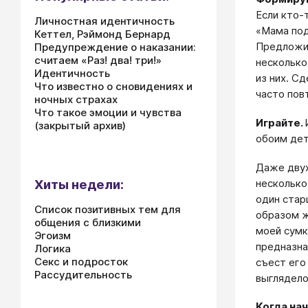
Если кто-
Личностная идентичность
«Мама под
Кеттел, Рэймонд Бернард
Предложит
Предупреждение о наказании:
считаем «Раз! два! три!»
несколько
Идентичность
из них. С
Что известно о сновидениях и
часто пов
ночных страхах
Что такое эмоции и чувства
Играйте.
(закрытый архив)
обоим дет
Даже двух
несколько
Хиты недели:
один стар
Список позитивных тем для
образом ж
общения с близкими
моей сумк
Эгоизм
предназна
Логика
Секс и подросток
съест его
Рассудительность
выглядело
Когда на