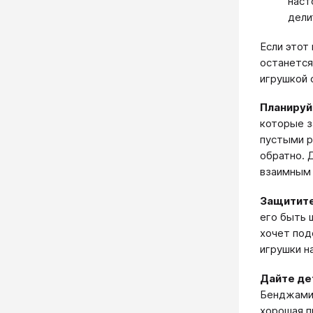
наст
дели
Если этот
останется
игрушкой 
Планируй
которые з
пустыми р
обратно. 
взаимным 
Защитите
его быть 
хочет под
игрушки н
Дайте де
Бенджамин
хорошая п