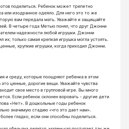
 готов поделиться. Ребенок может трепетно
 или изодранное одеяло. Для него это то же
которую вам передала мать. Уважайте и защищайте
зей. В четыре года Метью понял, что друг Джонни
тателем надежности любой игрушки. Джонни
 их; только самая крепкая игрушка могла устоять.
ценные, хрупкие игрушки, когда приходил Джонни.
ия и среду, которые поощряют ребенка в этом
а это ценные, дорогие вещи. Уважайте чувства
ходит свое место в групповой игре. Вы много
ется. Если ребенок склонен воровать - другие дети
 слова «Нет». В дошкольные годы ребенок
льно значимую стадию «что это дает нам».
более гладко, если они способны поделиться.
ьшая обезьяна делится, маленькая поступает так же.