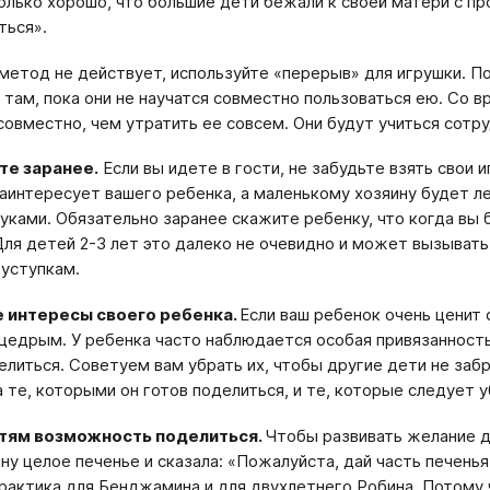
олько хорошо, что большие дети бежали к своей матери с пр
ться».
 метод не действует, используйте «перерыв» для игрушки. П
 там, пока они не научатся совместно пользоваться ею. Со 
совместно, чем утратить ее совсем. Они будут учиться сотр
те заранее.
Если вы идете в гости, не забудьте взять свои и
аинтересует вашего ребенка, а маленькому хозяину будет ле
уками. Обязательно заранее скажите ребенку, что когда вы 
Для детей 2-3 лет это далеко не очевидно и может вызыват
уступкам.
 интересы своего ребенка.
Если ваш ребенок очень ценит 
щедрым. У ребенка часто наблюдается особая привязанность
елиться. Советуем вам убрать их, чтобы другие дети не заб
а те, которыми он готов поделиться, и те, которые следует у
тям возможность поделиться.
Чтобы развивать желание 
у целое печенье и сказала: «Пожалуйста, дай часть печенья 
рактика для Бенджамина и для двухлетнего Робина. Потому ч