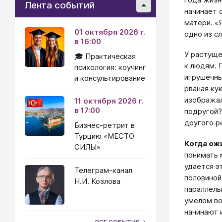
Лента событий
начинает 
матери. «
01 октября 2026 г.
одно из с
в 16:00
У растуще
🎓 Практическая
к людям. 
психология: коучинг
игрушечны
и консультирование
рваная ку
изображал
11 октября 2026 г.
в 17:00
подругой?
другого р
Бизнес-ретрит в
Турцию «МЕСТО
Когда ож
СИЛЫ»
понимать 
удается э
Телеграм-канал
половиной
Н.И. Козлова
параллель
умелом во
начинают 