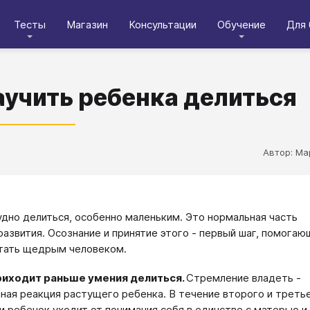
Тесты
Магазин
Консультации
Обучение
Для 
аучить ребенка делиться
Автор: Ма
дно делиться, особенно маленьким. Это нормальная часть
развития. Осознание и принятие этого - первый шаг, помогаю
тать щедрым человеком.
риходит раньше умения делиться.
Стремление владеть -
ная реакция растущего ребенка. В течение второго и треть
и ребенок уходит от понимания себя в единстве с матерью и