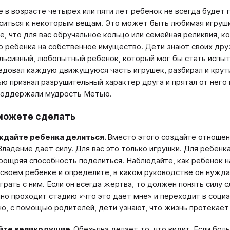
 в возрасте четырех или пяти лет ребенок не всегда будет
ситься к некоторым вещам. Это может быть любимая игрушка
е, что для вас обручальное кольцо или семейная реликвия, 
о ребенка на собственное имущество. Дети знают своих дру
льсивный, любопытный ребенок, который мог бы стать испы
едовал каждую движущуюся часть игрушек, разбирал и крутил
ю признал разрушительный характер друга и прятал от него 
оддержали мудрость Метью.
можете сделать
ждайте ребенка делиться.
Вместо этого создайте отношен
Владение дает силу. Для вас это только игрушки. Для ребенк
оощряя способность поделиться. Наблюдайте, как ребенок на
 своем ребенке и определите, в каком руководстве он нужда
играть с ним. Если он всегда жертва, то должен понять силу
но проходит стадию «что это дает мне» и переходит в социа
о, с помощью родителей, дети узнают, что жизнь протекает 
йте великодушие.
Обезьяна делает то, что видит. Если бол