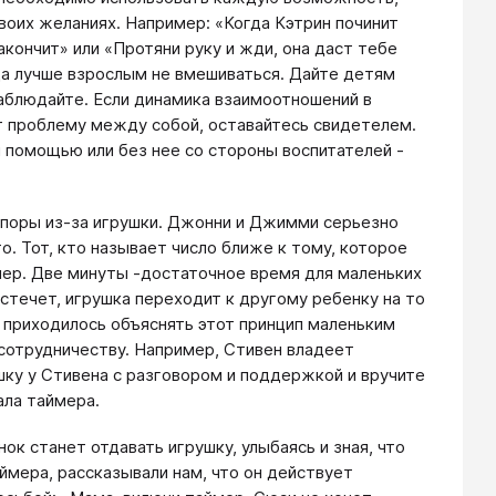
своих желаниях. Например: «Когда Кэтрин починит
акончит» или «Протяни руку и жди, она даст тебе
огда лучше взрослым не вмешиваться. Дайте детям
наблюдайте. Если динамика взаимоотношений в
ют проблему между собой, оставайтесь свидетелем.
 помощью или без нее со стороны воспитателей -
споры из-за игрушки. Джонни и Джимми серьезно
о. Тот, кто называет число ближе к тому, которое
мер. Две минуты -достаточное время для маленьких
течет, игрушка переходит к другому ребенку на то
, приходилось объяснять этот принцип маленьким
 сотрудничеству. Например, Стивен владеет
ушку у Стивена с разговором и поддержкой и вручите
ала таймера.
к станет отдавать игрушку, улыбаясь и зная, что
ймера, рассказывали нам, что он действует