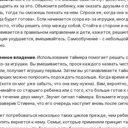
щрить их за это. Объясните ребенку, как сказать друзьям о 
ь, тогда ты сможешь поехать на нем. Спроси ее, когда она з
гда будет готова». Если начинается ссора из-за игрушки, ин
есто, чтобы решить спор между собой. Стойте в стороне и 
звивается в правильном направлении и дети, кажется, реша
ация ухудшается, вмешивайтесь. Самообучение - с небольшой
но.
нное владение.
Использование таймера помогает решать 
из-за игрушки. Вы вмешиваетесь, прося каждого назвать чист
ли, получает игрушку первым. Затем вы устанавливаете тай
арших можно попросить подождать подольше. Когда время ис
(хотя он мог уже забыть, что она ему нужна). Вам, вероятно
чинайте со старшего ребенка или с того, кто больше готов к
в течение двух минут. Звучит сигнал таймера. Возьмите игр
 заверив Стивена, что его очередь наступит вновь после сигн
т потребоваться несколько таких циклов прежде, чем ребено
опять вернется к нему. Семьи, которые применяли принцип та