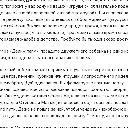
то попросит у вас одну из ваших «игрушек», обязательно по
елилась своей поваренной книгой с подругой». Вы свои слов
е ребенку: «Хочешь, я поделюсь с тобой жареной кукурузой?
 детей и они близки по возрасту, придет время, когда вы н
делайте лучшее, что вы можете, - разделите ваше время спр
торяемая жалоба в детстве. Пробуйте быть одинаково досту
Игра «Делим папу»: посадите двухлетнего ребенка на одно ко
ям, как поделить важного для них человека.
летний ребенок может принимать участие в игре под назва
 цветов, печений, кубиков или игрушек и попросите его подел
шему брату. Дай один папе». Вы формируете важную черту 
изни, совместное использование приносит радость. Говорит
е. Она с удовольствием съела ее, а затем нашла там же втору
чена для Стивена и Метью, и попросила ее, чтобы она пошла 
 по пути. Даже не пошла за ней, чтобы увидеть «неизбежное»
, когда она раздавала шоколад, половину Стивену, а половин
чинать.
Мы и не ожидаем, что малыши сами начнут делиться