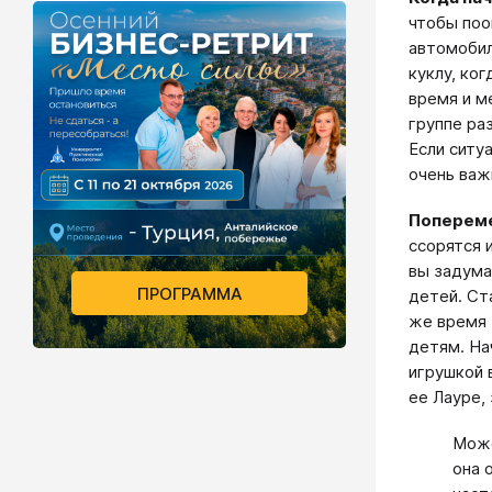
чтобы поо
автомобил
куклу, ко
время и м
группе ра
Если ситу
очень важ
Попереме
ссорятся 
вы задума
ПРОГРАММА
детей. Ст
же время 
детям. На
игрушкой 
ее Лауре,
Може
она 