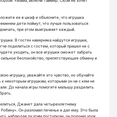
осьбой: «Мама, включи таймер. Сюзи не хочет
оложите ее в шкаф и объясните, что игрушка
временем дети поймут, что лучше пользоваться
удничать, при этом выигрывает каждый.
грушки. В гостях наверняка найдутся игрушки,
гче поделиться с гостем, который пришел не с
будете уходить, он все игрушки сможет забрать
ь сильное беспокойство, препятствующее обмену и
свою игрушку, уважайте это чувство, но обучайте
 к некоторым игрушкам, которыми он ни с кем не
рали. До начала игры помогите малышу разделить
брать.
делиться, Джанет дала четырехлетнему
Робину». Он разломил печенье и дал ему. Это была
то, наблюдая за этим поступком, он получил урок,