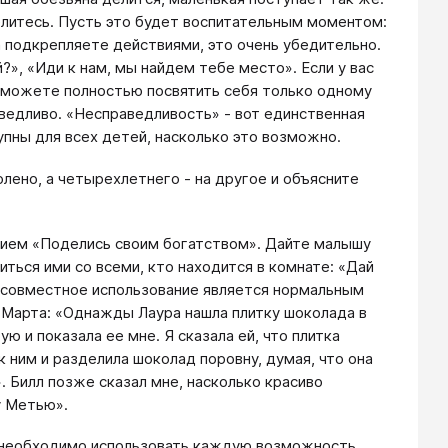
делитесь. Пусть это будет воспитательным моментом:
а подкрепляете действиями, это очень убедительно.
», «Иди к нам, мы найдем тебе место». Если у вас
е сможете полностью посвятить себя только одному
аведливо. «Несправедливость» - вот единственная
пны для всех детей, насколько это возможно.
лено, а четырехлетнего - на другое и объясните
нием «Поделись своим богатством». Дайте малышу
иться ими со всеми, кто находится в комнате: «Дай
- совместное использование является нормальным
 Марта: «Однажды Лаура нашла плитку шоколада в
ю и показала ее мне. Я сказала ей, что плитка
к ним и разделила шоколад поровну, думая, что она
. Билл позже сказал мне, насколько красиво
у Метью».
, необходимо использовать каждую возможность,