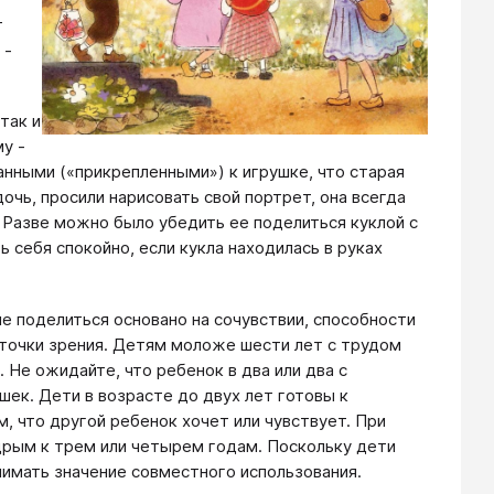
т
 -
так и
у -
нными («прикрепленными») к игрушке, что старая
очь, просили нарисовать свой портрет, она всегда
. Разве можно было убедить ее поделиться куклой с
ь себя спокойно, если кукла находилась в руках
 поделиться основано на сочувствии, способности
о точки зрения. Детям моложе шести лет с трудом
. Не ожидайте, что ребенок в два или два с
шек. Дети в возрасте до двух лет готовы к
м, что другой ребенок хочет или чувствует. При
рым к трем или четырем годам. Поскольку дети
онимать значение совместного использования.