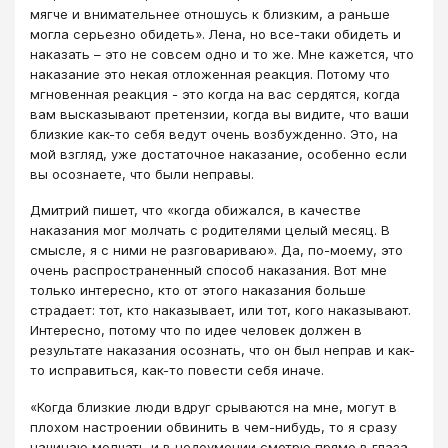
мягче и внимательнее отношусь к близким, а раньше
могла серьезно обидеть». Лена, но все-таки обидеть и
наказать – это не совсем одно и то же. Мне кажется, что
наказание это некая отложенная реакция. Потому что
мгновенная реакция - это когда на вас сердятся, когда
вам высказывают претензии, когда вы видите, что ваши
близкие как-то себя ведут очень возбужденно. Это, на
мой взгляд, уже достаточное наказание, особенно если
вы осознаете, что были неправы.
Дмитрий пишет, что «когда обижался, в качестве
наказания мог молчать с родителями целый месяц. В
смысле, я с ними не разговариваю». Да, по-моему, это
очень распространенный способ наказания. Вот мне
только интересно, кто от этого наказания больше
страдает: тот, кто наказывает, или тот, кого наказывают.
Интересно, потому что по идее человек должен в
результате наказания осознать, что он был неправ и как-
то исправиться, как-то повести себя иначе.
«Когда близкие люди вдруг срываются на мне, могут в
плохом настроении обвинить в чем-нибудь, то я сразу
начинаю молчать и в недоумении смотрю прямо в глаза.