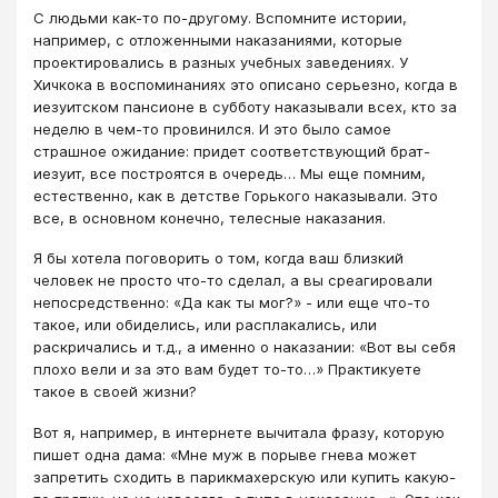
С людьми как-то по-другому. Вспомните истории,
например, с отложенными наказаниями, которые
проектировались в разных учебных заведениях. У
Хичкока в воспоминаниях это описано серьезно, когда в
иезуитском пансионе в субботу наказывали всех, кто за
неделю в чем-то провинился. И это было самое
страшное ожидание: придет соответствующий брат-
иезуит, все построятся в очередь… Мы еще помним,
естественно, как в детстве Горького наказывали. Это
все, в основном конечно, телесные наказания.
Я бы хотела поговорить о том, когда ваш близкий
человек не просто что-то сделал, а вы среагировали
непосредственно: «Да как ты мог?» - или еще что-то
такое, или обиделись, или расплакались, или
раскричались и т.д., а именно о наказании: «Вот вы себя
плохо вели и за это вам будет то-то…» Практикуете
такое в своей жизни?
Вот я, например, в интернете вычитала фразу, которую
пишет одна дама: «Мне муж в порыве гнева может
запретить сходить в парикмахерскую или купить какую-