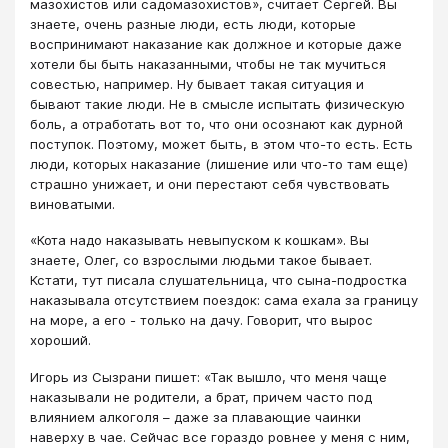
мазохистов или садомазохистов», считает Сергей. Вы
знаете, очень разные люди, есть люди, которые
воспринимают наказание как должное и которые даже
хотели бы быть наказанными, чтобы не так мучиться
совестью, например. Ну бывает такая ситуация и
бывают такие люди. Не в смысле испытать физическую
боль, а отработать вот то, что они осознают как дурной
поступок. Поэтому, может быть, в этом что-то есть. Есть
люди, которых наказание (лишение или что-то там еще)
страшно унижает, и они перестают себя чувствовать
виноватыми.
«Кота надо наказывать невыпуском к кошкам». Вы
знаете, Олег, со взрослыми людьми такое бывает.
Кстати, тут писала слушательница, что сына-подростка
наказывала отсутствием поездок: сама ехала за границу
на море, а его - только на дачу. Говорит, что вырос
хороший.
Игорь из Сызрани пишет: «Так вышло, что меня чаще
наказывали не родители, а брат, причем часто под
влиянием алкоголя – даже за плавающие чаинки
наверху в чае. Сейчас все гораздо ровнее у меня с ним,