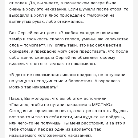
от пола». Да, вы знаете, в пионерском лагере было
очень в ходу это наказание. Если шумели после отбоя, то
выходили в холл и либо приседали с тумбочкой на
вытянутых руках, либо отжимались.
Вот Сергей совет дает: «В любом скандале понижаю
тембр и громкость своего голоса, уменьшаю количество
слов – помогает». Ну, опять таки, это как себя вести в
скандале, я прекрасно могу себе представить, что после
собственно скандала Сергей не объявляет своему
визави, что он его там как-то наказывает.
«В детстве наказывали: лишали сладкого, не отпускали
на улицу за неподчинение и баловство». А взрослого
можно так наказывать?
Павел, Вы молодец, что вы об этом вспомнили:
«Главное, чтобы не путали наказание с МЕСТЬЮ».
Сегодня вот произошло нечто, а завтра за это ты будешь
вот так-то и так-то себя вести, или куда-то не пойдешь,
или чего-то не получишь. Ты меня расстроил, и за это я
тебе отомщу. Как раз один из вариантов так
называемого «отложенного наказания».