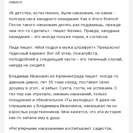
смысл.
«В детстве, естественно, были наказания, но какие -
полтора часа занудного назидания. Как я этого боялся!
После такого наказания десять раз подумаешь, прежде
чем что-то сделать» - пишет Феликс. Правда, занудные
назидания – это иногда похуже порки, я согласна.
Лида пишет: «Моя подруга мужа штрафует». Прекрасно!
Чудесный вариант. Вот об этом, пожалуйста,
поподробней в следующей части – это типичный случай,
никуда не уходите.
Владимир Иванович из Калининграда пишет: «когда-то
давным-давно, лет 35 тому назад, поставил свою
дочурку в угол... и забыл. Суета, гости, не успеваем. С
тех пор как отрезало, никаких наказаний, только
поощрения и обязательное «Ты молодец!». Я даже не
спрашиваю у Владимира Ивановича, наказывал ли он
взрослых родственников. Мне кажется, что эта история
как-то запала ему в душу.
«Регулярными наказаниями воспитывают садистов,