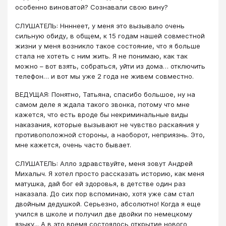
особенно виноватой? Сознавали свою вину?
СЛУШАТЕЛЬ: Ннннеет, у меня это вызывало очень
сильную обиду, в общем, к 15 годам нашей совместной
жизни у меня возникло такое состояние, что я больше
стала не хотеть с ним жить. Я не понимаю, как так
можно – вот взять, собраться, уйти из дома… отключить
телефон… и вот мы уже 2 года не живем совместно.
ВЕДУЩАЯ: Понятно, Татьяна, спасибо большое, ну на
самом деле я ждала такого звонка, потому что мне
кажется, что есть вроде бы некриминальные виды
наказания, которые вызывают не чувство раскаяния у
противоположной стороны, а наоборот, неприязнь. Это,
мне кажется, очень часто бывает.
СЛУШАТЕЛЬ: Алло здравствуйте, меня зовут Андрей
Михалыч. Я хотел просто рассказать историю, как меня
матушка, дай бог ей здоровья, в детстве один раз
наказала. До сих пор вспоминаю, хотя уже сам стал
двойным дедушкой. Серьезно, абсолютно! Когда я еще
учился в школе и получил две двойки по немецкому
языку... А в это время состоялось открытие нового