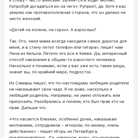
к слову - чисто женский. Заткнется и ходит молчит,
попробуй догадаться из-за чего». Руприхт, да. Хотя я вас
уверяю как противоположная сторона, что он далеко не
чисто женский.
«Детей на колени, на горох». А взрослых?
Так. Ого, «моя мама всегда находила самое дорогое для
меня, и в стену летел телефон или гитара», пишет нам
Лена из Кельна. Летело это все в Киеве. Да, интересный
способ наказания в общем-то взрослого человека.
Насколько я понимаю, если у вас уже есть такие вещи,
значит вы, по крайней мере, подросток.
Из Самары пишут, что по-настоящему любящие родители
не наказывают свое чадо. Я не знаю, насколько я
любящий родитель. Например, не умею отложить или
пригрозить. Разобрались и поняли, кто был прав кто не
прав. Дальше что.
«Что касается близких, особенно дочек, наказываю
молчанием, сотрудников – игнором, по-моему, очень
действенно» - пишет Игорь из Петербурга,
предприниматель. Да, наверное, вижу, что молчание