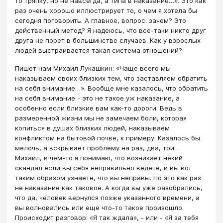
то тряпку, но не навсегда, а типа в наказание…». Это как
раз очень хорошо иллюстрирует то, о чем я хотела бы
сегодня поговорить. А главное, вопрос: зачем? Это
действенный метод? Я надеюсь, что все-таки никто друг
друга не порет в большинстве случаев. Как у взрослых
людей выстраивается такая система отношений?
Пишет нам Михаил Лукашкин: «Чаще всего мы
наказываем своих близких тем, что заставляем обратить
на себя внимание…». Вообще мне казалось, что обратить
на себя внимание - это не такое уж наказание, а
особенно если близкие вам как-то дороги. Ведь в
размеренной жизни мы не замечаем боли, которая
копиться в душах близких людей, наказываем
конфликтом на бытовой почве, к примеру. Казалось бы
мелочь, а вскрывает проблему на раз, два, три…
Михаил, в чем-то я понимаю, что возникает некий
скандал если вы себя неправильно ведете, и вы вот
таким образом узнаете, что вы неправы. Но это как раз
не наказание как таковое. А когда вы уже разобрались,
что да, человек вернулся позже указанного времени, а
вы волновались или еще что-то такое произошло.
Происходит разговор: «Я так ждала», - или - «Я за тебя