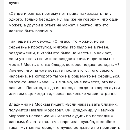
лучше.
«Супруги равны, поэтому нет права наказывать ни у
одного. Только беседа». Ну, мы же не говорим, что один
может, а другой в ответ не может. Понятно, что это
должно быть взаимно.
Так, еще пару секунд. «Считаю, что можно, но за
серьезные проступки, и чтобы это было не в гневе,
раздражении, и чтобы это была не месть». А как вот,
если уже не в гневе и не раздражении, и при этом не
месть? Месть это же блюдо, которое подают холодным?
Именно, что ты уже остыл и после этого, того самого
человека, на которого ты уже в общем-то не сердишься,
за что-то наказываешь. Не знаю, мне кажется, это как
раз вот... Понятно, когда всплеск, а когда это через сутки
или там еще когда-то, через несколько часов, странно.
Владимир из Москвы пишет: «Если наказывать близких,
получится Павлик Морозов». Ой, Владимир, у Павлика
Морозова насколько мы можем судить по последним
данным, была такая... хм... паршивая судьба, и вообще
такая мутная история, что лучше ее даже и не приводить