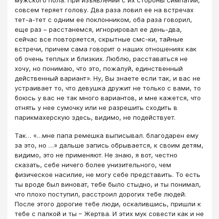
мужского пола. При изъявлении с их стороны симпатии,
совсем теряет голову. Два раза ловил ее на встречах
тет-а-тет с одним ее поклонником, оба раза говорил,
еще раз – расстанемся, игнорировал ее день-два,
сейчас все повторяется, скрытные смс-ки, тайные
встречи, причем сама говорит о наших отношениях как
об очень теплых и близких. Люблю, расставаться не
хочу, но понимаю, что это, пожалуй, единственный
действенный вариант». Ну, Вы знаете если так, и вас не
устраивает то, что девушка дружит не только с вами, то
боюсь у вас не так много вариантов, и мне кажется, что
отнять у нее сумочку или не разрешить сходить в
парикмахерскую здесь, видимо, не подействует.
Так… «…мне папа ремешка выписывал. благодарен ему
за это, но …» дальше запись обрывается, к своим детям,
видимо, это не применяют. Не знаю, я вот, честно
сказать, себе ничего более унизительного, чем
физическое насилие, не могу себе представить. То есть
ты вроде был виноват, тебе было стыдно, и ты понимал,
что плохо поступил, расстроил дорогих тебе людей.
После этого дорогие тебе люди, оскалившись, пришли к
тебе с палкой и ты – Жертва. И этих мук совести как и не