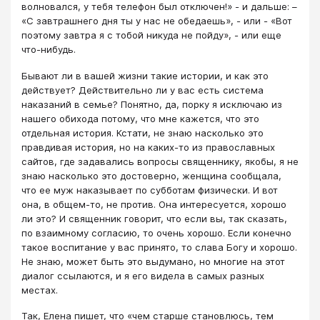
волновался, у тебя телефон был отключен!» - и дальше: –
«С завтрашнего дня ты у нас не обедаешь», - или - «Вот
поэтому завтра я с тобой никуда не пойду», - или еще
что-нибудь.
Бывают ли в вашей жизни такие истории, и как это
действует? Действительно ли у вас есть система
наказаний в семье? Понятно, да, порку я исключаю из
нашего обихода потому, что мне кажется, что это
отдельная история. Кстати, не знаю насколько это
правдивая история, но на каких-то из православных
сайтов, где задавались вопросы священнику, якобы, я не
знаю насколько это достоверно, женщина сообщала,
что ее муж наказывает по субботам физически. И вот
она, в общем-то, не против. Она интересуется, хорошо
ли это? И священник говорит, что если вы, так сказать,
по взаимному согласию, то очень хорошо. Если конечно
такое воспитание у вас принято, то слава Богу и хорошо.
Не знаю, может быть это выдумано, но многие на этот
диалог ссылаются, и я его видела в самых разных
местах.
Так, Елена пишет, что «чем старше становлюсь, тем