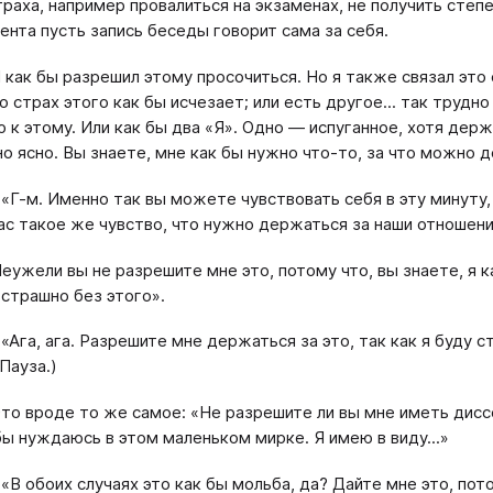
траха, например провалиться на экзаменах, не получить степ
ента пусть запись беседы говорит сама за себя.
Я как бы разрешил этому просочиться. Но я также связал это
 страх этого как бы исчезает; или есть другое... так трудно 
 к этому. Или как бы два «Я». Одно ― испуганное, хотя держ
о ясно. Вы знаете, мне как бы нужно что-то, за что можно д
 «Г-м. Именно так вы можете чувствовать себя в эту минуту,
вас такое же чувство, что нужно держаться за наши отношени
Неужели вы не разрешите мне это, потому что, вы знаете, я
 страшно без этого».
 «Ага, ага. Разрешите мне держаться за это, так как я буду
(Пауза.)
Это вроде то же самое: «Не разрешите ли вы мне иметь диссе
 бы нуждаюсь в этом маленьком мирке. Я имею в виду...»
 «В обоих случаях это как бы мольба, да? Дайте мне это, пот