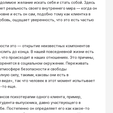
олимое желание искать себя и стать собой. Здесь
ет реальность своего внутреннего мира ― когда он
овне и есть он сам, подобно тому как клиентка в
юбовь, ощущает уверенность, что это есть частью
ьности это ― открытие неизвестных компонентов
ыслить до конца. В нашей повседневной жизни есть
 что происходит в наших отношениях. Это причины,
коренятся в социальном окружении. Переживать
в атмосфере безопасности и свободы
ную силу, такими, каковы они есть в
 виде», так что человек в этот момент испытывает
о-то еще.
ансов психотерапии одного клиента, пример,
студента-выпускника, давно участвующего в
бе. Постепенно он определяет его как какое-то