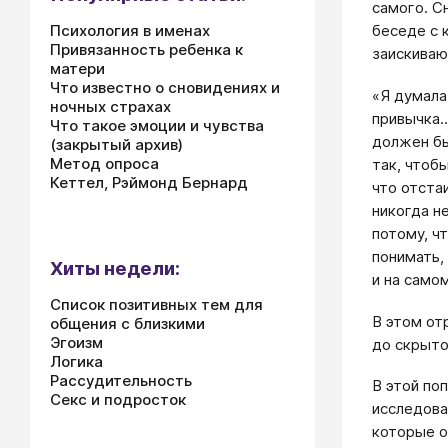
самого. С
Психология в именах
беседе с 
Привязанность ребенка к
заискиваю
матери
Что известно о сновидениях и
«Я думала
ночных страхах
привычка..
Что такое эмоции и чувства
должен бы
(закрытый архив)
Метод опроса
так, чтоб
Кеттел, Рэймонд Бернард
что отста
никогда н
потому, ч
понимать,
Хиты недели:
и на само
Список позитивных тем для
В этом от
общения с близкими
Эгоизм
до скрыто
Логика
Рассудительность
В этой по
Секс и подросток
исследова
которые о