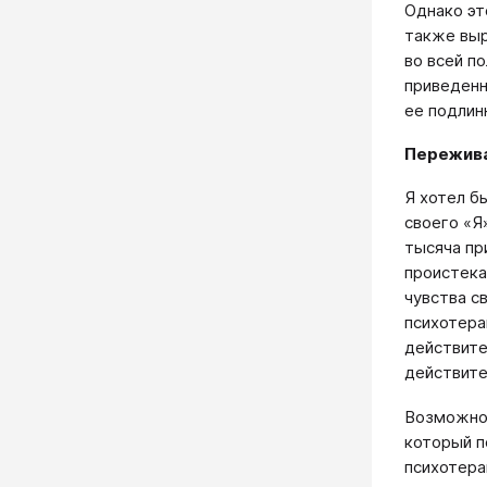
Однако эт
также выр
во всей п
приведенн
ее подлин
Пережива
Я хотел б
своего «Я
тысяча пр
проистека
чувства с
психотера
действите
действите
Возможно,
который п
психотера