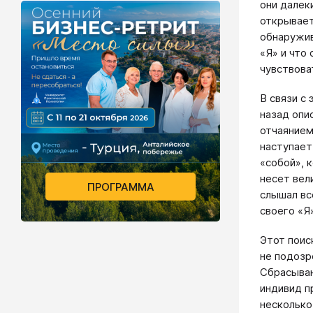
они далек
открывает
обнаружив
«Я» и что 
чувствоват
В связи с
назад опи
отчаянием
наступает
«собой», 
несет вел
ПРОГРАММА
слышал все
своего «Я
Этот поис
не подозр
Сбрасыван
индивид п
несколько