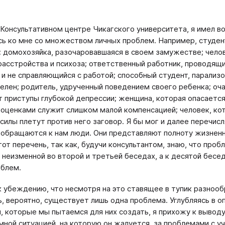
 Консультативном центре Чикагского университета, я имел 
ь ко мне со множеством личных проблем. Например, студен
 домохозяйка, разочаровавшаяся в своем замужестве; челове
расстройства и психоза; ответственный работник, проводящ
 и не справляющийся с работой; способный студент, парали
елен; родитель, удрученный поведением своего ребенка; оча
 приступы глубокой депрессии; женщина, которая опасается,
оценками служит слишком малой компенсацией; человек, ко
силы плетут против него заговор. Я бы мог и далее перечис
обращаются к нам люди. Они представляют полноту жизненн
тот перечень, так как, будучи консультантом, знаю, что проб
 неизменной во второй и третьей беседах, а к десятой бесе
блем.
к убеждению, что несмотря на это ставящее в тупик разноо
, вероятно, существует лишь одна проблема. Углубляясь в о
, которые мы пытаемся для них создать, я прихожу к выводу
мной ситуацией, на которую он жалуется, за проблемами с у