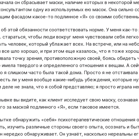
начала он сбрасывает маски, наличие которых в некоторой м
консультантом одну из используемых ею масок. Она сильно 
щим фасадом какое-то подлинное «Я» со своими собственн
 об этой обязанности соответствовать норме. У меня как-то р
. стараться, чтобы люди вокруг меня чувствовали себя легко,
ть человек, который ублажает всех. На встрече, или на небо
ы все шло хорошо, и при этом еще казалось, что я тоже хоро
ивала точку зрения, противоположную своей, боясь обидеть 
е имела твердого и определенного отношения к вещам. А сейч
то я слишком часто была такой дома. Просто я не отстаивала
 есть ли у меня вообще какие-нибудь убеждения, которые нуж
м деле не знала, что я собой представляю; я просто играла 
рывке вы видите, как клиент исследует свою маску, сознавая
го за маской подлинного «Я», если таковое имеется.
пытке обнаружить «себя» психотерапевтические отношения о
ть, изучить различные стороны своего опыта, осознать и бы
н нередко обнаруживает. Он узнаёт, насколько нереальны е