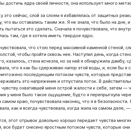
обы достичь ядра своей личности, она использует много мета
жу это сейчас, слой за слоем я избавлялась от защитных реак
, что вы оставались таким же. Я не знала, что было на дне, 
ь пытаться это сделать. Сначала я почувствовала, что внут
лась там, где я хотела иметь твердое ядро.
очувствовала, что стою перед массивной каменной стеной, сл
олстой, чтобы пройти сквозь нее. Наступил день, когда стен
го, казалось, стена исчезла, но за ней я обнаружила дамбу
вала, что я как бы сдерживаю напор этой воды, и, если бы я 
ничтожено последующим потоком чувств, которые представля
ерживать это напряжение и отпустила поток. В действительн
 чувству охватившей меня острой жалости к себе, затем ― ч
ия у меня было такое ощущение, будто я перепрыгнула через
 самом краю, почувствовала наконец, что я в безопасности. Я 
вала, как и всегда чувствовала, когда жила на самом деле, ―
ся, этот отрывок довольно хорошо передает чувства многих
, все будет снесено яростным потоком чувств, которые они