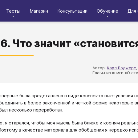
Тесты
Магазин
Консультации
Обучение
Для 
 6. Что значит «становит
Автор:
Карл Роджерс
Главы из книги «О ст
 впервые была представлена в виде конспекта выступления н
бъединить в более законченной и четкой форме некоторые в
был несколько переработан.
о, я старался, чтобы моя мысль была ближе к корням реальн
Поэтому в качестве материала для обобщения я нередко испо