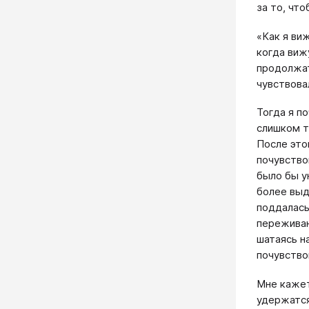
за то, чт
«Как я ви
когда вижу
продолжат
чувствова
Тогда я п
слишком т
После это
почувство
было бы у
более выд
поддалась
переживан
шатаясь на
почувство
Мне кажет
удержатся