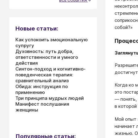
ВСЕ СОБЫТИЯ
неконтрол
стремлени
соприкосн
собой?»
Новые статьи:
Как успокоить эмоциональную
Процесс
супругу
Духовность: путь добра,
Заглянут
ответственности и умного
действия
Разрешите
Синтон-подход и когнитивно-
достигнут
поведенческая терапия:
сравнительный анализ
Когда ко 
Обида: инструкция по
это поста
применению
Три принципа мудрых людей
― понять,
Манифест послушания
в которой
женщины
Мой опыт 
начинает 
жизнью. О
Популярные статьи: