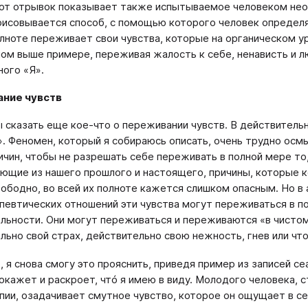
от отрывок показывает также испытываемое человеком неод
исовывается способ, с помощью которого человек определя
олноте переживает свои чувства, которые на органическом ур
ом выше примере, переживая жалость к себе, ненависть и л
ного «Я».
ние чувств
ы сказать еще кое-что о переживании чувств. В действител
». Феномен, который я собираюсь описать, очень трудно осм
ичин, чтобы не разрешать себе переживать в полной мере то,
ющие из нашего прошлого и настоящего, причины, которые 
вободно, во всей их полноте кажется слишком опасным. Но 
певтических отношений эти чувства могут переживаться в пол
льности. Они могут переживаться и переживаются «в чистом
льно свой страх, действительно свою нежность, гнев или чт
 я снова смогу это прояснить, приведя пример из записей се
окажет и раскроет, чтó я имею в виду. Молодого человека, 
пии, озадачивает смутное чувство, которое он ощущает в се