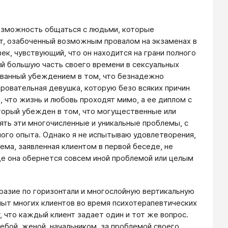
возможность общаться с людьми, которые
т, озабоченный возможным провалом на экзаменах в
к, чувствующий, что он находится на грани полного
ий большую часть своего времени в сексуальных
зованный убеждением в том, что безнадежно
ровательная девушка, которую безо всяких причин
 что жизнь и любовь проходят мимо, а ее диплом с
торый убежден в том, что могущественные или
лять эти многочисленные и уникальные проблемы, с
ого опыта. Однако я не испытываю удовлетворения,
лема, заявленная клиентом в первой беседе, не
де она обернется совсем иной проблемой или целым
бразие по горизонтали и многослойную вертикальную
пыт многих клиентов во время психотерапевтических
, что каждый клиент задает один и тот же вопрос.
чебой, женой, начальником, за проблемой своего