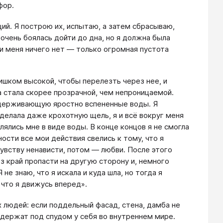
фор.
ций. Я построю их, испытаю, а затем сбрасываю,
и очень боялась дойти до дна, но я должна была
ри меня ничего нет ― только огромная пустота
ишком высокой, чтобы перелезть через нее, и
а стала скорее прозрачной, чем непроницаемой.
, сдерживающую яростно вспененные воды. Я
сделала даже крохотную щель, я и всё вокруг меня
лись мне в виде воды. В конце концов я не смогла
ости все мои действия свелись к тому, что я
увству ненависти, потом ― любви. После этого
 край пропасти на другую сторону и, немного
не знаю, что я искала и куда шла, но тогда я
 что я движусь вперед».
 людей: если поддельный фасад, стена, дамба не
 держат под спудом у себя во внутреннем мире.