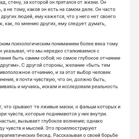
д, стену, за которой он прятался от жизни. Он
 а не тому, каков он есть на самом деле. Он часто
других людей, ему кажется, что у него нет своего
к, как, по мнению других, ему следует думать,
лубоким психологическим пониманием более века тому
Он указывал, что мы нередко сталкиваемся с
ания быть самим собой; но самое глубокое отчаяние
 другим». С другой стороны, желание «быть тем
тивоположное отчаянию, и за этот выбор человек
ения, я почти чувствую, что он, должно быть,
раиваясь и мучаясь, искали и исследовали реальность
, что срывают те лживые маски, о фальши которых и
ури чувств, которые поднимаются у них внутри.
частью, вызывает глубокое волнение; однако
оду чувств и мыслей. Это проиллюстрируют
ерапевтических бесед. Рассказывая о своей борьбе