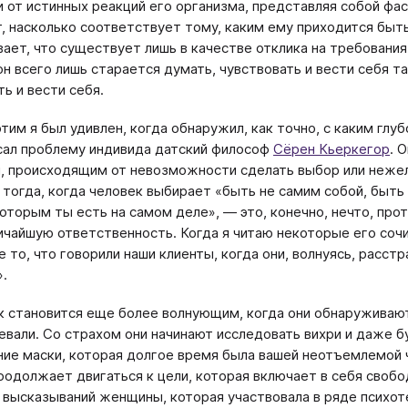
и от истинных реакций его организма, представляя собой фаса
, насколько соответствует тому, каким ему приходится быть,
ает, что существует лишь в качестве отклика на требования 
он всего лишь старается думать, чувствовать и вести себя та
ь и вести себя.
 этим я был удивлен, когда обнаружил, как точно, с каким г
сал проблему индивида датский философ
Сёрен Кьеркегор
. 
, происходящим от невозможности сделать выбор или нежел
 тогда, когда человек выбирает «быть не самим собой, быть
которым ты есть на самом деле», ― это, конечно, нечто, про
ичайшую ответственность. Когда я читаю некоторые его сочин
 то, что говорили наши клиенты, когда они, волнуясь, расст
».
к становится еще более волнующим, когда они обнаруживают
евали. Со страхом они начинают исследовать вихри и даже б
ие маски, которая долгое время была вашей неотъемлемой 
родолжает двигаться к цели, которая включает в себя своб
 высказываний женщины, которая участвовала в ряде психот