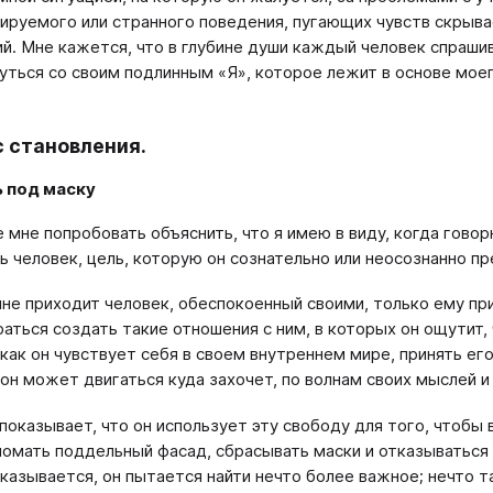
ируемого или странного поведения, пугающих чувств скрыва
й. Мне кажется, что в глубине души каждый человек спрашив
уться со своим подлинным «Я», которое лежит в основе мое
 становления.
ь под маску
 мне попробовать объяснить, что я имею в виду, когда говор
ь человек, цель, которую он сознательно или неосознанно пр
мне приходит человек, обеспокоенный своими, только ему пр
раться создать такие отношения с ним, в которых он ощутит,
 как он чувствует себя в своем внутреннем мире, принять ег
 он может двигаться куда захочет, по волнам своих мыслей и
показывает, что он использует эту свободу для того, чтобы 
ломать поддельный фасад, сбрасывать маски и отказываться о
казывается, он пытается найти нечто более важное; нечто т