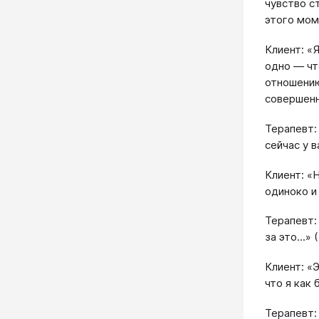
чувство с
этого мом
Клиент: «
одно ― что
отношению
совершенн
Терапевт:
сейчас у 
Клиент: «
одиноко и
Терапевт:
за это...» 
Клиент: «
что я как
Терапевт: