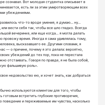
ере сознавал. Вот молодая студентка описывает в
сомневается, есть ли за этим умиротворяющим всех
ыми убеждениями.
азвилось что-то вроде умения, я думаю... ну...
 или вести себя так, чтобы все шло гладко. Всегда
льшой вечеринке, или еще когда... я могла делать
шо провожу время. Иногда я сама удивлялась тому,
человека, высказавшего ее. Другими словами, я
ас ― о причине, почему я это делала: вероятно,
 своих убеждений до тех пор, пока не перестала
но отстаивать. Говоря по правде, я не была собой,
некую фальшивую роль».
 свое недовольство ею, и хочет знать, как добраться
бычно используются клиентом для того, чтобы
ть готовым встретить глубокие противоречия,
го поведение и переживаемые им чувства, насколько