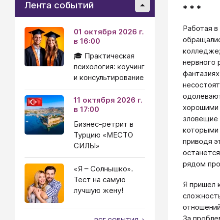
Лента событий
* * *
Работая в
01 октября 2026 г.
обращалис
в 16:00
колледже;
🎓 Практическая
нервного 
психология: коучинг
фантазиях
и консультирование
несостоят
одолевают
11 октября 2026 г.
хорошими 
в 17:00
зловещие 
Бизнес-ретрит в
которыми 
Турцию «МЕСТО
приводя э
СИЛЫ»
останется
рядом про
«Я – Солнышко».
Тест на самую
Я пришел 
лучшую жену!
сложность
отношений
За пробле