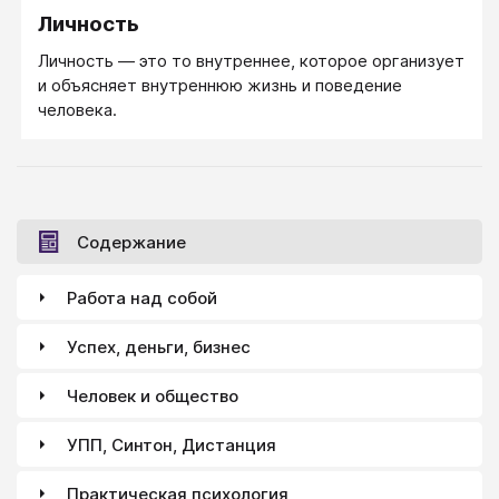
Личность
комплекса неполноценности обычно являются
постоянные попытки привлечь внимание к своим
Личность — это то внутреннее, которое организует
страданиям, выставление напоказ роли Мученика и
и объясняет внутреннюю жизнь и поведение
Жертвы, недостаточность контактов, боязнь
человека.
людей, боязнь сделать ошибку, постоянное
напряжение, иногда дефекты речи.
Содержание
Работа над собой
Успех, деньги, бизнес
Человек и общество
УПП, Синтон, Дистанция
Практическая психология