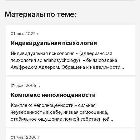
Материалы по теме:
01 окт. 2022 г.
Индивидуальная психология
Индивидуальная психология - (адлерианская
психология adlerianpsychology). - была создана
Альфредом Адлером. Обращена к неделимости
личности на элементы, к человеку во всей его
полноте.
31 дек. 2005 г.
Комплекс неполноценности
Комплекс неполноценности - сильная
неуверенность в себе, низкая самооценка,
стабильное ощущение полной собственной
никчемности, беспомощности, превосходства всех
над собой. Понятие ввел в оборот немецкий
01 янв. 2006 г.
психоаналитик Альфред Адлер. Симптомами