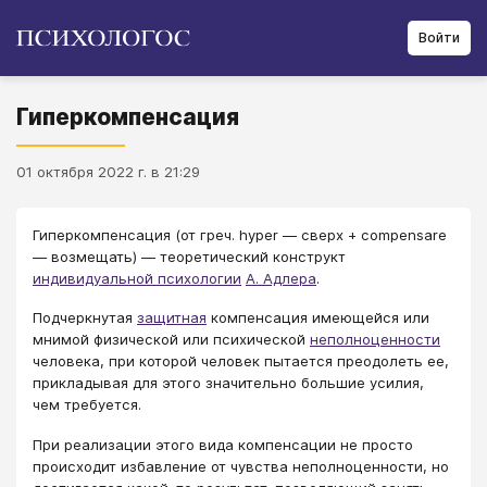
Войти
Гиперкомпенсация
01 октября 2022 г. в 21:29
Гиперкомпенсация (от греч. hyрer ― сверх + cоmрensare
― возмещать) — теоретический конструкт
индивидуальной психологии
А. Адлера
.
Подчеркнутая
защитная
компенсация имеющейся или
мнимой физической или психической
неполноценности
человека, при которой человек пытается преодолеть ее,
прикладывая для этого значительно большие усилия,
чем требуется.
При реализации этого вида компенсации не просто
происходит избавление от чувства неполноценности, но