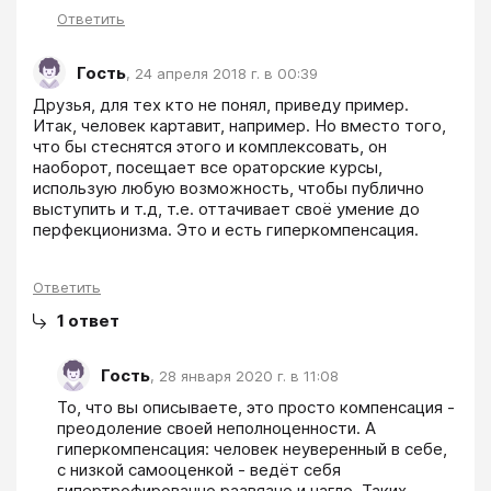
Ответить
Гость
,
24 апреля 2018 г. в 00:39
Друзья, для тех кто не понял, приведу пример. 

Итак, человек картавит, например. Но вместо того, 
что бы стеснятся этого и комплексовать, он 
наоборот, посещает все ораторские курсы, 
использую любую возможность, чтобы публично 
выступить и т.д, т.е. оттачивает своё умение до 
перфекционизма. Это и есть гиперкомпенсация. 
Ответить
1
ответ
Гость
,
28 января 2020 г. в 11:08
То, что вы описываете, это просто компенсация - 
преодоление своей неполноценности. А 
гиперкомпенсация: человек неуверенный в себе, 
с низкой самооценкой - ведёт себя 
гипертрофированно развязно и нагло. Таких 