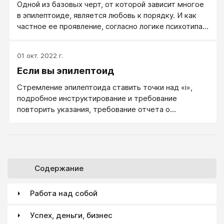
Одной из базовых черт, от которой зависит многое
в эпилептоиде, является любовь к порядку. И как
частное ее проявление, согласно логике психотипа,
— любовь к порядку в вещах. А это проявляется, в
свою очередь, в том, что эпилептоид любит, чтобы
01 окт. 2022 г.
стулья стояли ровно, в линию, чтобы ключи не
Если вы эпилептоид
валялись в ящике, а висели на специально
устроенной витринке, каждый на своем месте,
Стремление эпилептоида ставить точки над «i»,
чтобы все нужные инструменты были под рукой.
подробное инструктирование и требование
повторить указания, требование отчета о
проделанном, стремление поставить партнера в
позицию оценивания, отрицательные оценки,
обвинения с применением неприятных эпитетов,
назидательность, авторитарность, повышенный тон,
жесткость в голосе, высмеивание с применением
Содержание
заимствованных штампов — все эти типичные для
эпилептоида конфликтогенные черты делают его
Работа над собой
трудным для многих людей человеком, особенно
если это переходит в эпилептоидную акцентуацию.
Успех, деньги, бизнес