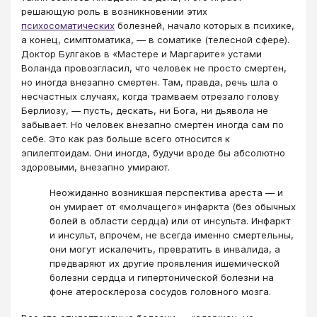
решающую роль в возникновении этих
психосоматических
болезней, начало которых в психике,
а конец, симптоматика, — в соматике (телесной сфере).
Доктор Булгаков в «Мастере и Маргарите» устами
Воланда провозгласил, что человек не просто смертен,
но иногда внезапно смертен. Там, правда, речь шла о
несчастных случаях, когда трамваем отрезало голову
Берлиозу, — пусть, дескать, ни Бога, ни дьявола не
забывает. Но человек внезапно смертен иногда сам по
себе. Это как раз больше всего относится к
эпилептоидам. Они иногда, будучи вроде бы абсолютно
здоровыми, внезапно умирают.
Неожиданно возникшая перспектива ареста — и
он умирает от «молчащего» инфаркта (без обычных
болей в области сердца) или от инсульта. Инфаркт
и инсульт, впрочем, не всегда именно смертельны,
они могут искалечить, превратить в инвалида, а
предваряют их другие проявления ишемической
болезни сердца и гипертонической болезни на
фоне атеросклероза сосудов головного мозга.