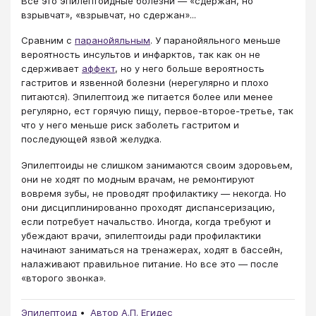
Все это эпилептоидные болезни — «сдержан, но
взрывчат», «взрывчат, но сдержан»...
Сравним с
паранойяльным
. У паранойяльного меньше
вероятность инсультов и инфарктов, так как он не
сдерживает
аффект
, но у него больше вероятность
гастритов и язвенной болезни (нерегулярно и плохо
питаются). Эпилептоид же питается более или менее
регулярно, ест горячую пищу, первое-второе-третье, так
что у него меньше риск заболеть гастритом и
последующей язвой желудка.
Эпилептоиды не слишком занимаются своим здоровьем,
они не ходят по модным врачам, не ремонтируют
вовремя зубы, не проводят профилактику — некогда. Но
они дисциплинированно проходят диспансеризацию,
если потребует начальство. Иногда, когда требуют и
убеждают врачи, эпилептоиды ради профилактики
начинают заниматься на тренажерах, ходят в бассейн,
налаживают правильное питание. Но все это — после
«второго звонка».
Эпилептоид
Автор А.П. Егидес