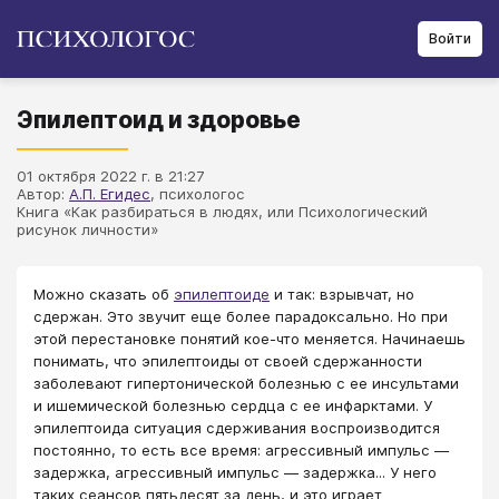
Войти
Эпилептоид и здоровье
01 октября 2022 г. в 21:27
Автор:
А.П. Егидес
, психологос
Книга «Как разбираться в людях, или Психологический
рисунок личности»
Можно сказать об
эпилептоиде
и так: взрывчат, но
сдержан. Это звучит еще более парадоксально. Но при
этой перестановке понятий кое-что меняется. Начинаешь
понимать, что эпилептоиды от своей сдержанности
заболевают гипертонической болезнью с ее инсультами
и ишемической болезнью сердца с ее инфарктами. У
эпилептоида ситуация сдерживания воспроизводится
постоянно, то есть все время: агрессивный импульс —
задержка, агрессивный импульс — задержка... У него
таких сеансов пятьдесят за день, и это играет