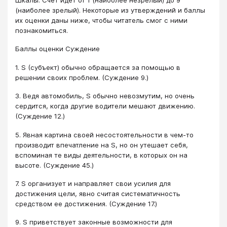
Шкалы. Счет идет от 1 (наиболее незрелый) до 9
(наиболее зрелый). Некоторые из утверждений и баллы
их оценки даны ниже, чтобы читатель смог с ними
познакомиться.
Баллы оценки Суждение
1. S (субъект) обычно обращается за помощью в
решении своих проблем. (Суждение 9.)
3. Ведя автомобиль, S обычно невозмутим, но очень
сердится, когда другие водители мешают движению.
(Суждение 12.)
5. Явная картина своей несостоятельности в чем-то
производит впечатление на S, но он утешает себя,
вспоминая те виды деятельности, в которых он на
высоте. (Суждение 45.)
7. S организует и направляет свои усилия для
достижения цели, явно считая систематичность
средством ее достижения. (Суждение 17.)
9. S приветствует законные возможности для