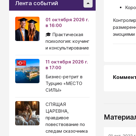
Лента событий
Коро
01 октября 2026 г.
Контролир
в 16:00
размеренн
эмоциями 
🎓 Практическая
психология: коучинг
и консультирование
11 октября 2026 г.
в 17:00
Бизнес-ретрит в
Коммен
Турцию «МЕСТО
СИЛЫ»
СПЯЩАЯ
ЦАРЕВНА,
Материал
правдивое
повествование по
следам сказочника
01 окт. 2022 г