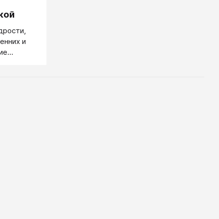
кой
дрости,
енних и
ие