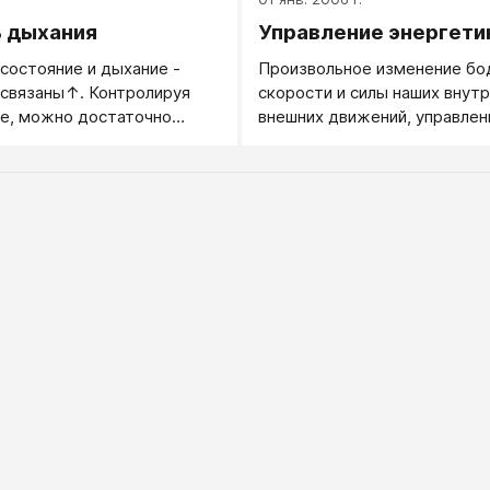
 дыхания
Управление энергети
состояние и дыхание -
Произвольное изменение бо
 связаны↑. Контролируя
скорости и силы наших внутр
е, можно достаточно
внешних движений, управлен
контролировать свое
внутренним темпоритмом.
состояние: пока вы дышите
 спокойно, у вас будет
 внутреннее спокойствие.
пт на большинство проблем
и переживаниями:
 и следи за дыханием".