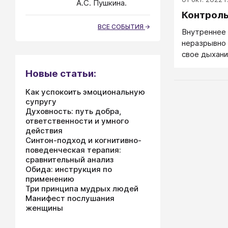
А.С. Пушкина.
Контроль
ВСЕ СОБЫТИЯ
Внутреннее 
неразрывно
свое дыхани
эффективно 
Новые статьи:
внутреннее 
размеренно,
Как успокоить эмоциональную
сохраняться
супругу
Общий реце
Духовность: путь добра,
ответственности и умного
с эмоциями 
действия
"Расслабься
Синтон-подход и когнитивно-
поведенческая терапия:
сравнительный анализ
Обида: инструкция по
применению
Три принципа мудрых людей
Манифест послушания
женщины