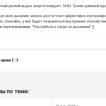
ткий резкий выдох энергетизирует. (ХА!). Более длинный вдо
уя свое дыхание, можно достаточно эффективно контролиро
о, спокойно, у вас будет сохраняться внутреннее спокойств
и переживаниями: "Расслабься и следи за дыханием"
↑
.
тарии
(
0
):
ы по теме:
.
01 янв. 2006 г.