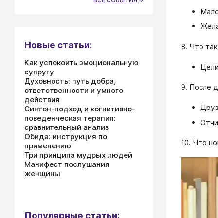
ВСЕ СОБЫТИЯ
Мало
Жела
Новые статьи:
8. Что та
Как успокоить эмоциональную
Цели
супругу
Духовность: путь добра,
9. После 
ответственности и умного
действия
Друз
Синтон-подход и когнитивно-
поведенческая терапия:
Отчи
сравнительный анализ
Обида: инструкция по
10. Что н
применению
Три принципа мудрых людей
Манифест послушания
женщины
Популярные статьи: