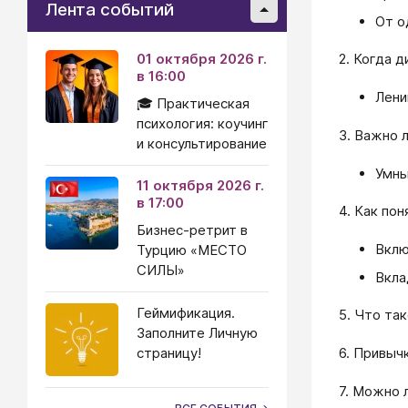
Лента событий
От о
01 октября 2026 г.
2. Когда 
в 16:00
Лени
🎓 Практическая
психология: коучинг
3. Важно 
и консультирование
Умны
11 октября 2026 г.
в 17:00
4. Как по
Бизнес-ретрит в
Вклю
Турцию «МЕСТО
СИЛЫ»
Вкла
Геймификация.
5. Что та
Заполните Личную
страницу!
6. Привычк
7. Можно 