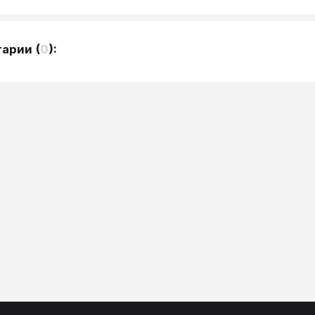
тарии
(
0
):