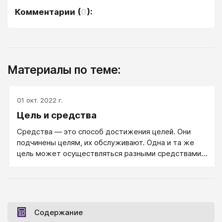
Комментарии
(
0
):
Материалы по теме:
01 окт. 2022 г.
Цель и средства
Средства ― это способ достижения целей. Они
подчинены целям, их обслуживают. Одна и та же
цель может осуществляться разными средствами.
При этом цели и средства не совсем изолированны
друг от друга. Похоже, что между целями и
средствами существует взаимовлияние, при
котором как цель, так и средство её достижения
взаимно дополняют друг друга.
Содержание