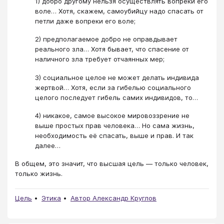
1) добро другому нельзя осуществлять вопреки его
воле… Хотя, скажем, самоубийцу надо спасать от
петли даже вопреки его воле;
2) предполагаемое добро не оправдывает
реального зла… Хотя бывает, что спасение от
наличного зла требует отчаянных мер;
3) социальное целое не может делать индивида
жертвой… Хотя, если за гибелью социального
целого последует гибель самих индивидов, то…
4) никакое, самое высокое мировоззрение не
выше простых прав человека… Но сама жизнь,
необходимость её спасать, выше и прав. И так
далее…
В общем, это значит, что высшая цель ― только человек,
только жизнь.
Цель
Этика
Автор Александр Круглов