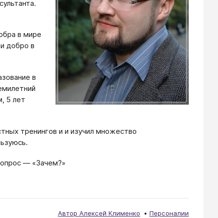
сультанта.
обра в мире
и добро в
азование в
семилетний
, 5 лет
тных тренингов и и изучил множество
льзуюсь.
вопрос — «Зачем?»
Автор Алексей Клименко
Персоналии