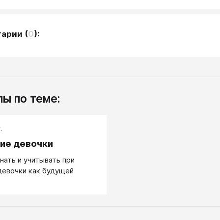
тарии
(
0
):
ы по теме:
.
ие девочки
нать и учитывать при
девочки как будущей