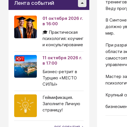
тренингов
Лента событий
Веду прог
01 октября 2026 г.
В Синтоне
в 16:00
должно ув
🎓 Практическая
мир.
психология: коучинг
и консультирование
При разра
области э
11 октября 2026 г.
самостоят
в 17:00
управленч
Бизнес-ретрит в
Мастер за
Турцию «МЕСТО
психологи
СИЛЫ»
Крупный с
Геймификация.
Заполните Личную
бизнесмен
страницу!