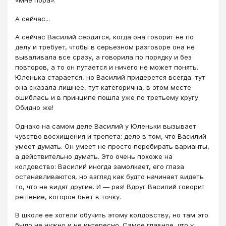
«Мне пора».
А сейчас...
А сейчас Василий сердится, когда она говорит не по
делу и требует, чтобы в серьезном разговоре она не
вываливала все сразу, а говорила по порядку и без
повторов, а то он путается и ничего не может понять.
Юленька старается, но Василий придерется всегда: тут
она сказала лишнее, тут категорична, в этом месте
ошиблась и в принципе пошла уже по третьему кругу.
Обидно же!
Однако на самом деле Василий у Юленьки вызывает
чувство восхищения и трепета: дело в том, что Василий
умеет думать. Он умеет не просто перебирать варианты,
а действительно думать. Это очень похоже на
колдовство: Василий иногда замолкает, его глаза
останавливаются, но взгляд как будто начинает видеть
то, что не видят другие. И ― раз! Вдруг Василий говорит
решение, которое бьет в точку.
В школе ее хотели обучить этому колдовству, но там это
было не нужно и не интересно. Самое главное, что у