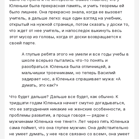
Юленьки была прекрасная память, и учить теоремы ей
было лишнее. Она прекрасно знала, когда ее вызовет
учитель, а дальше легко: еще один взгляд на учебник,
открытый на нужной странице, потом сказать у доски то,
что ждет от нее учитель, и напоследок выкинуть весь
этот мусор из головы, когда от доски возвращается к
своей парте.
А глупые ребята этого не умели и все годы учебы в
школе всерьез пытались что-то понять и
разобраться. Юленька была отличницей, а
мальчишки троечниками, но теперь Василий
задирает нос, а Юленька спрашивает мужа: «А
думать, это как?»
Что будет дальше? Дальше все будет, как обычно. К
тридцати годам Юленька начнет смутно догадываться,
что ее затруднения никакие не женские особенности, а
проблемы развития, а проще говоря ― рядом с
мужчинами Юленька «не тянет». Лет через пять Юленька
сама поймет, что она глупее мужчин. Она действительно
не умеет думать, у нее «все связано со всем», она умеет