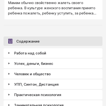
Мамам обычно свойственно жалеть своего
ребенка. В культуре женского воспитания принято
ребенка пожалеть, ребенку уступить, за ребенка
сделать, создавать ему комфортные условия
жизни. «Не надо ребенка перетруждать, он еще
ребенок!» Женщина в ребенке любит маленького,
мужчина — взрослого. Самое ласковое от
женщины: «Ты мой маленький!», этим она
Содержание
награждает и любимого мужчину, когда
испытывает к нему нежность.
Работа над собой
Успех, деньги, бизнес
Человек и общество
УПП, Синтон, Дистанция
Практическая психология
Занимательная психология