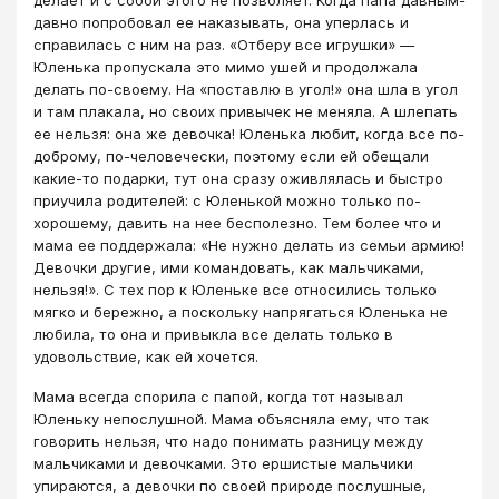
давно попробовал ее наказывать, она уперлась и
справилась с ним на раз. «Отберу все игрушки» ―
Юленька пропускала это мимо ушей и продолжала
делать по-своему. На «поставлю в угол!» она шла в угол
и там плакала, но своих привычек не меняла. А шлепать
ее нельзя: она же девочка! Юленька любит, когда все по-
доброму, по-человечески, поэтому если ей обещали
какие-то подарки, тут она сразу оживлялась и быстро
приучила родителей: с Юленькой можно только по-
хорошему, давить на нее бесполезно. Тем более что и
мама ее поддержала: «Не нужно делать из семьи армию!
Девочки другие, ими командовать, как мальчиками,
нельзя!». С тех пор к Юленьке все относились только
мягко и бережно, а поскольку напрягаться Юленька не
любила, то она и привыкла все делать только в
удовольствие, как ей хочется.
Мама всегда спорила с папой, когда тот называл
Юленьку непослушной. Мама объясняла ему, что так
говорить нельзя, что надо понимать разницу между
мальчиками и девочками. Это ершистые мальчики
упираются, а девочки по своей природе послушные,