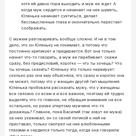
хотя ей давно пора выходить и муж ее ждет. А
когда муж сердится и начинает на нее шуметь,
Юленька начинает суетиться, делает
бессмысленные глаза и окончательно перестает
соображать.
С мужем разговаривать вообще сложно. И не в том
дело, что он Юленьку не понимает, а потому что
постоянно критикует и придирается. Вот она только
начнет что-то говорить, а муж ее перебивает: скажи
сразу, без предисловий, коротко ― что ты хочешь? Что
ты хочешь сказать? Юленьку это только нервирует:
сколько раз она ему объясняла, что сразу и коротко она
не может, потому что у женщин другой тип мышления.
Юленька пробовала рассказать мужу, что у женщины
все связано со всем и и все важное, поэтому ей трудно
выделять что-то главное, не обращая внимание на все
остальное, но разве упертому мужчине что-то
докажешь? Главное, пока Василий (так зовут ее мужа)
за нею ухаживал, он со своей логикой к ней не
приставал, только смотрел на нее влюбленными
глазами и сердился только тогда, когда она говорила: