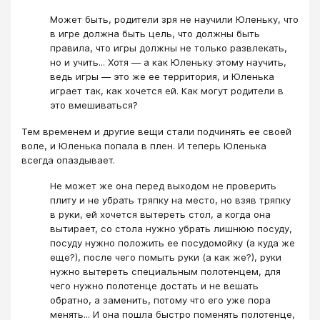
Может быть, родители зря не научили Юленьку, что
в игре должна быть цель, что должны быть
правила, что игры должны не только развлекать,
но и учить... Хотя ― а как Юленьку этому научить,
ведь игры ― это же ее территория, и Юленька
играет так, как хочется ей. Как могут родители в
это вмешиваться?
Тем временем и другие вещи стали подчинять ее своей
воле, и Юленька попала в плен. И теперь Юленька
всегда опаздывает.
Не может же она перед выходом не проверить
плиту и не убрать тряпку на место, но взяв тряпку
в руки, ей хочется вытереть стол, а когда она
вытирает, со стола нужно убрать лишнюю посуду,
посуду нужно положить ее посудомойку (а куда же
еще?), после чего помыть руки (а как же?), руки
нужно вытереть специальным полотенцем, для
чего нужно полотенце достать и не вешать
обратно, а заменить, потому что его уже пора
менять... И она пошла быстро поменять полотенце,