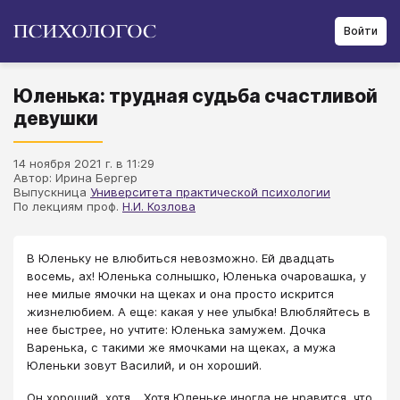
Войти
Юленька: трудная судьба счастливой
девушки
14 ноября 2021 г. в 11:29
Автор: Ирина Бергер
Выпускница
Университета практической психологии
По лекциям проф.
Н.И. Козлова
​В Юленьку не влюбиться невозможно. Ей двадцать
восемь, ах! Юленька солнышко, Юленька очаровашка, у
нее милые ямочки на щеках и она просто искрится
жизнелюбием. А еще: какая у нее улыбка! Влюбляйтесь в
нее быстрее, но учтите: Юленька замужем. Дочка
Варенька, с такими же ямочками на щеках, а мужа
Юленьки зовут Василий, и он хороший.
Он хороший, хотя… Хотя Юленьке иногда не нравится, что