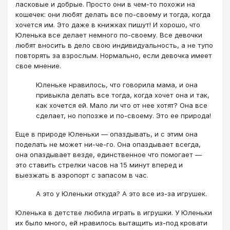
ласковые и добрые. Просто они в чем-то похожи на
кошечек: они любят делать все по-своему и тогда, когда
хочется им. Это даже в книжках пишут! И хорошо, что
Юленька все делает немного по-своему. Все девочки
любят вносить в дело свою индивидуальность, а не тупо
повторять за взрослым. Нормально, если девочка имеет
свое мнение.
Юленьке нравилось, что говорила мама, и она
привыкла делать все тогда, когда хочет она и так,
как хочется ей. Мало ли что от нее хотят? Она все
сделает, но попозже и по-своему. Это ее природа!
Еще в природе Юленьки ― опаздывать, и с этим она
поделать не может ни-че-го. Она опаздывает всегда,
она опаздывает везде, единственное что помогает ―
это ставить стрелки часов на 15 минут вперед и
выезжать в аэропорт с запасом в час.
А это у Юленьки откуда? А это все из-за игрушек.
Юленька в детстве любила играть в игрушки. У Юленьки
их было много, ей нравилось вытащить из-под кровати