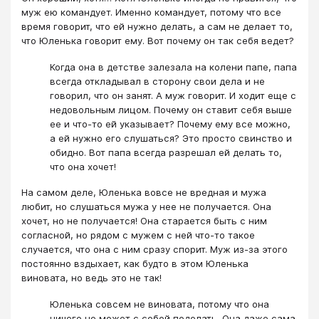
муж ею командует. Именно командует, потому что все
время говорит, что ей нужно делать, а сам не делает то,
что Юленька говорит ему. Вот почему он так себя ведет?
Когда она в детстве залезала на колени папе, папа
всегда откладывал в сторону свои дела и не
говорил, что он занят. А муж говорит. И ходит еще с
недовольным лицом. Почему он ставит себя выше
ее и что-то ей указывает? Почему ему все можно,
а ей нужно его слушаться? Это просто свинство и
обидно. Вот папа всегда разрешал ей делать то,
что она хочет!
На самом деле, Юленька вовсе не вредная и мужа
любит, но слушаться мужа у нее не получается. Она
хочет, но не получается! Она старается быть с ним
согласной, но рядом с мужем с ней что-то такое
случается, что она с ним сразу спорит. Муж из-за этого
постоянно вздыхает, как будто в этом Юленька
виновата, но ведь это не так!
Юленька совсем не виновата, потому что она
ничего не может с собой поделать. Она даже сама