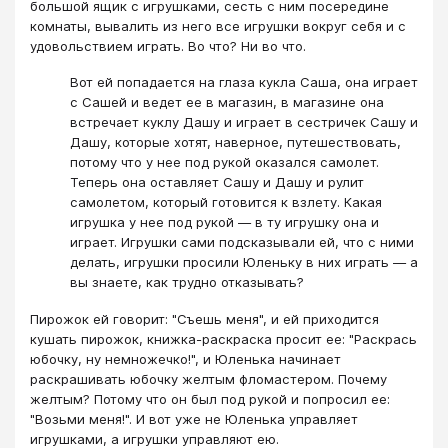
большой ящик с игрушками, сесть с ним посередине
комнаты, вывалить из него все игрушки вокруг себя и с
удовольствием играть. Во что? Ни во что.
Вот ей попадается на глаза кукла Саша, она играет
с Сашей и ведет ее в магазин, в магазине она
встречает куклу Дашу и играет в сестричек Сашу и
Дашу, которые хотят, наверное, путешествовать,
потому что у нее под рукой оказался самолет.
Теперь она оставляет Сашу и Дашу и рулит
самолетом, который готовится к взлету. Какая
игрушка у нее под рукой ― в ту игрушку она и
играет. Игрушки сами подсказывали ей, что с ними
делать, игрушки просили Юленьку в них играть ― а
вы знаете, как трудно отказывать?
Пирожок ей говорит: "Съешь меня", и ей приходится
кушать пирожок, книжка-раскраска просит ее: "Раскрась
юбочку, ну немножечко!", и Юленька начинает
раскрашивать юбочку желтым фломастером. Почему
желтым? Потому что он был под рукой и попросил ее:
"Возьми меня!". И вот уже не Юленька управляет
игрушками, а игрушки управляют ею.