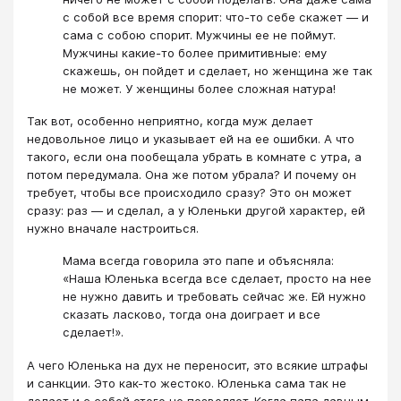
с собой все время спорит: что-то себе скажет ― и
сама с собою спорит. Мужчины ее не поймут.
Мужчины какие-то более примитивные: ему
скажешь, он пойдет и сделает, но женщина же так
не может. У женщины более сложная натура!
Так вот, особенно неприятно, когда муж делает
недовольное лицо и указывает ей на ее ошибки. А что
такого, если она пообещала убрать в комнате с утра, а
потом передумала. Она же потом убрала? И почему он
требует, чтобы все происходило сразу? Это он может
сразу: раз ― и сделал, а у Юленьки другой характер, ей
нужно вначале настроиться.
Мама всегда говорила это папе и объясняла:
«Наша Юленька всегда все сделает, просто на нее
не нужно давить и требовать сейчас же. Ей нужно
сказать ласково, тогда она доиграет и все
сделает!».
А чего Юленька на дух не переносит, это всякие штрафы
и санкции. Это как-то жестоко. Юленька сама так не
делает и с собой этого не позволяет. Когда папа давным-