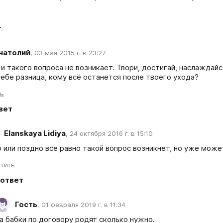
т
натолий
,
03 мая 2015 г. в 23:27
и такого вопроса не возникает. Твори, достигай, наслаждайся
тебе разница, кому всё останется после твоего ухода?
ть
вет
Elanskaya Lidiya
,
24 октября 2016 г. в 15:10
 или поздно все равно такой вопрос возникнет, но уже може
тить
ответ
Гость
,
01 февраля 2019 г. в 11:34
а бабки по договору родят сколько нужно.