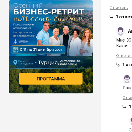
Ответить
1
отве
А
Мне 39 
Какая 
Ответи
1
от
ПРОГРАММА
Рано
Отве
1
З