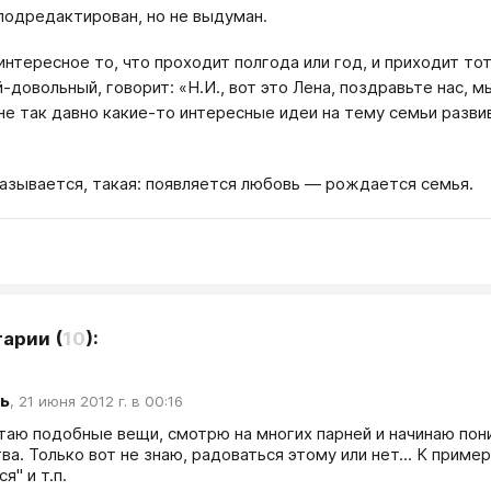
подредактирован, но не выдуман.
интересное то, что проходит полгода или год, и приходит тот
-довольный, говорит: «Н.И., вот это Лена, поздравьте нас, 
не так давно какие-то интересные идеи на тему семьи развив
казывается, такая: появляется любовь — рождается семья.
тарии
(
10
):
ь
,
21 июня 2012 г. в 00:16
итаю подобные вещи, смотрю на многих парней и начинаю поним
а. Только вот не знаю, радоваться этому или нет... К пример
я" и т.п.