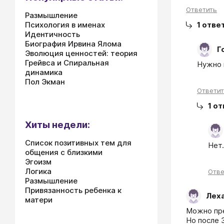
Ответить
Размышление
1
отве
Психология в именах
Идентичность
Биография Ирвина Ялома
Г
Эволюция ценностей: теория
Грейвса и Спиральная
Нужно 
динамика
Пол Экман
Ответи
1
от
Хиты недели:
Список позитивных тем для
Нет.
общения с близкими
Эгоизм
Логика
Отве
Размышление
Привязанность ребенка к
Лех
матери
Можно пре
Но после 