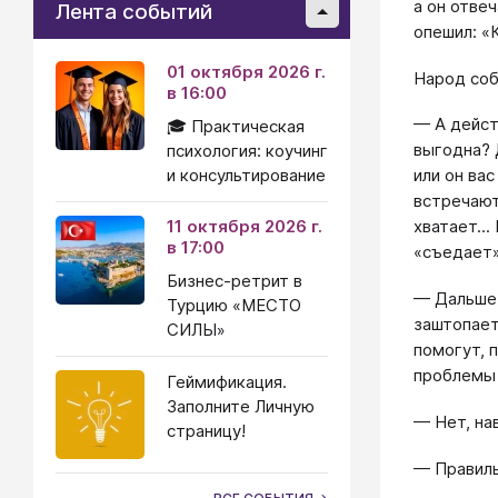
а он отве
Лента событий
опешил: «
01 октября 2026 г.
Народ соб
в 16:00
— А дейст
🎓 Практическая
выгодна? 
психология: коучинг
и консультирование
или он ва
встречают
11 октября 2026 г.
хватает..
в 17:00
«съедает»
Бизнес-ретрит в
— Дальше,
Турцию «МЕСТО
заштопает
СИЛЫ»
помогут, п
проблемы 
Геймификация.
Заполните Личную
— Нет, на
страницу!
— Правиль