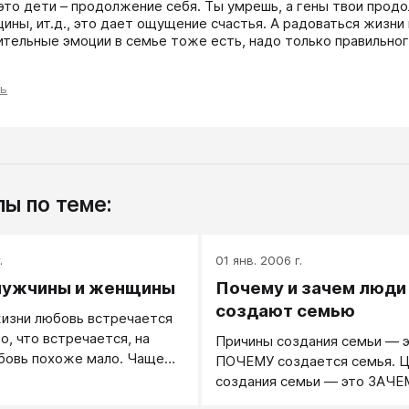
это дети – продолжение себя. Ты умрешь, а гены твои прод
ины, ит.д., это дает ощущение счастья. А радоваться жизни 
тельные эмоции в семье тоже есть, надо только правильного 
ть
ы по теме:
.
01 янв. 2006 г.
мужчины и женщины
Почему и зачем люди
создают семью
изни любовь встречается
то, что встречается, на
Причины создания семьи — 
бовь похоже мало. Чаще
ПОЧЕМУ создается семья. 
ывают телесную тягу к
создания семьи — это ЗАЧЕ
овеку с сексуальным
создается семья. Причины с