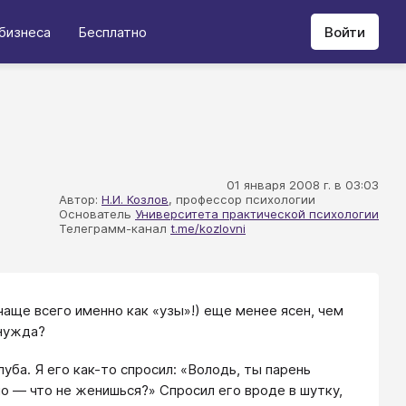
бизнеса
Бесплатно
Войти
01 января 2008 г. в 03:03
Автор:
Н.И. Козлов
, профессор психологии
Основатель
Университета практической психологии
Телеграмм-канал
t.me/kozlovni
аще всего именно как «узы»!) еще менее ясен, чем
 нужда?
ба. Я его как-то спросил: «Володь, ты парень
о — что не женишься?» Спросил его вроде в шутку,