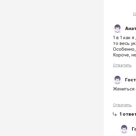
О
Анат
1 в 1 как 
то весь у
Особенно,
Короче, не
Ответить
Гост
Жениться 
Ответить
1
отве
Г