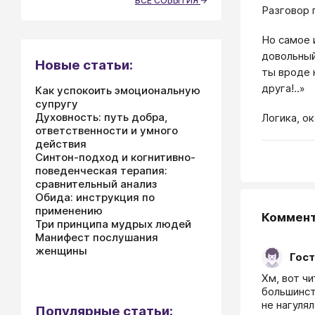
ВСЕ СОБЫТИЯ
Разговор 
Но самое 
довольный
Новые статьи:
ты вроде 
друга!..»
Как успокоить эмоциональную
супругу
Духовность: путь добра,
Логика, о
ответственности и умного
действия
Синтон-подход и когнитивно-
поведенческая терапия:
сравнительный анализ
Обида: инструкция по
применению
Коммен
Три принципа мудрых людей
Манифест послушания
женщины
Гост
Хм, вот ч
большинств
не нагулялс
Популярные статьи: