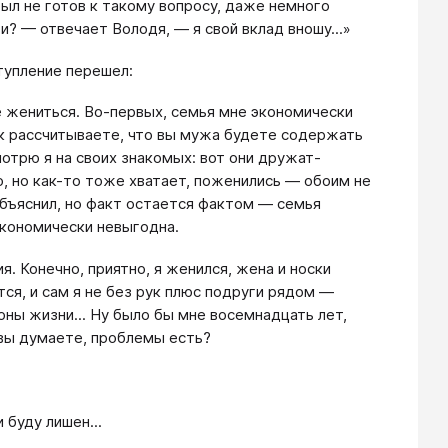
был не готов к такому вопросу, даже немного
и? — отвечает Володя, — я свой вклад вношу...»
тупление перешел:
е жениться. Во-первых, семья мне экономически
к рассчитываете, что вы мужа будете содержать
мотрю я на своих знакомых: вот они дружат-
го, но как-то тоже хватает, поженились — обоим не
 объяснил, но факт остается фактом — семья
экономически невыгодна.
 Конечно, приятно, я женился, жена и носки
тся, и сам я не без рук плюс подруги рядом —
роны жизни... Ну было бы мне восемнадцать лет,
 вы думаете, проблемы есть?
 буду лишен...