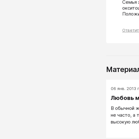
Семья 
окситоц
Положи
Ответи
Материал
06 янв. 2013 г
Любовь 
В обычной ж
не часто, а 
высокую лю
любовью наз
другому чел