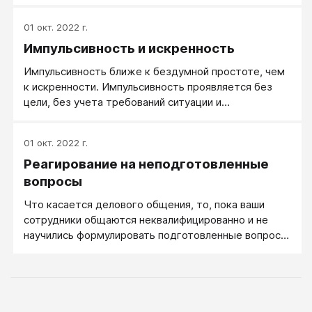
01 окт. 2022 г.
Импульсивность и искренность
Импульсивность ближе к бездумной простоте, чем
к искренности. Импульсивность проявляется без
цели, без учета требований ситуации и
необходимого формата общения, искренность же,
как умение рождать искры в душе партнера,
01 окт. 2022 г.
возможна только у адекватного человека,
Реагирование на неподготовленные
понимающего и соблюдаещего формат общения.
вопросы
Что касается делового общения, то, пока ваши
сотрудники общаются неквалифицированно и не
научились формулировать подготовленные вопросы,
напрягать они вас будут часто. Типовая ситуация: вы
даете распоряжение решить некоторую проблему
(в компетенции сотрудника, но задача непростая и
висит ответственность), а сотрудник говорит: "Да,
вот только я не понимаю…" и "А вот это как?», — и,