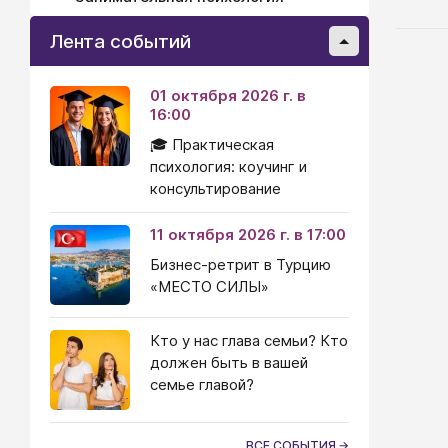
инст
спра
Лента событий
вызо
с пс
01 октября 2026 г. в
чело
16:00
личн
Разв
🎓 Практическая
чело
психология: коучинг и
консультирование
11 октября 2026 г. в 17:00
Бизнес-ретрит в Турцию
«МЕСТО СИЛЫ»
Кто у нас глава семьи? Кто
должен быть в вашей
семье главой?
ВСЕ СОБЫТИЯ