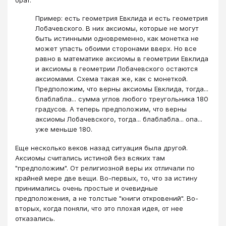
Пример: есть геометрия Евклида и есть геометрия
Лобачевского. В них аксиомы, которые не могут
быть истинными одновременно, как монетка не
может упасть обоими сторонами вверх. Но все
равно в математике аксиомы в геометрии Евклида
и аксиомы в геометрии Лобачевского остаются
аксиомами. Схема такая же, как с монеткой.
Предположим, что верны аксиомы Евклида, тогда...
блаблабла... сумма углов любого треугольника 180
градусов. А теперь предположим, что верны
аксиомы Лобачевского, тогда... блаблабла... опа...
уже меньше 180.
Еще несколько веков назад ситуация была другой.
Аксиомы считались истиной без всяких там
"предположим". От религиозной веры их отличали по
крайней мере две вещи. Во-первых, то, что за истину
принимались очень простые и очевидные
предположения, а не толстые "книги откровений". Во-
вторых, когда поняли, что это плохая идея, от нее
отказались.