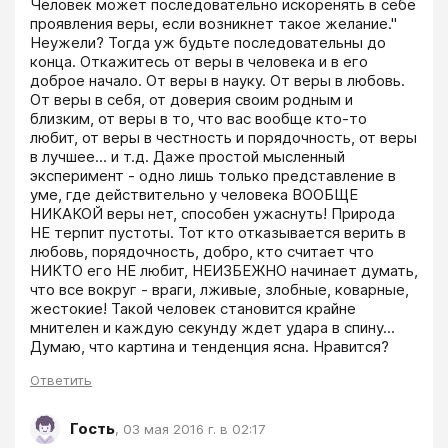
Человек может последовательно искоренять в себе 
проявления веры, если возникнет такое желание." 
Неужели? Тогда уж будьте последовательны до 
конца. Откажитесь от веры в человека и в его 
доброе начало. От веры в науку. От веры в любовь. 
От веры в себя, от доверия своим родным и 
близким, от веры в то, что вас вообще кто-то 
любит, от веры в честность и порядочность, от веры 
в лучшее... и т.д. Даже простой мысленный 
эксперимент - одно лишь только представление в 
уме, где действительно у человека ВООБЩЕ 
НИКАКОЙ веры нет, способен ужаснуть! Природа 
НЕ терпит пустоты. Тот кто отказывается верить в 
любовь, порядочность, добро, кто считает что 
НИКТО его НЕ любит, НЕИЗБЕЖНО начинает думать, 
что все вокруг - враги, лживые, злобные, коварные, 
жестокие! Такой человек становится крайне 
мнителен и каждую секунду ждет удара в спину... 
Думаю, что картина и тенденция ясна. Нравится?
Ответить
Гость
,
03 мая 2016 г. в 02:17