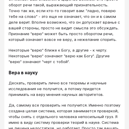
оборот речи такой, выражающий признательность.
Точно так же, если кто-то говорит вам: "ладно, поверю
тебе на слово" - это еще не означает, что он и в самом
деле верит. Вполне возможно, что он допускает вранье с
вашей стороны, просто не видит смысла это обсуждать.
Признание "верю" может быть просто оборотом речи,
который означает вовсе не веру, а нежелание спорить.
Некоторые "верю" ближе к Богу, а другие - к черту.
Некоторые "верю" означают "верю как Богу". Другие
"верю" означают "черт с тобой".
Вера в науку
Дескать, проверить лично все теоремы и научные
исследования не получится, а потому придется
принимать на веру мнения научных авторитетов.
Да, самому все проверить не получится. Именно поэтому
создана целая система, которая занимается проверкой,
чтобы снять с отдельного человека непосильный груз. Я
имею в виду систему проверки теорий в науке. Система
не лишена недостатков, но работает. Просто так вещать