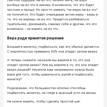
светлое будущее, ни во что. Можно жить, не веря
вообще ни во что и никому. И возможно, что это будет
честнее и проще. Но просто заявить "не верю ни во что"
не получится. Это будет очередным актом веры - веры в
то, что не веришь ни во что. Придется разбираться
тщательнее, доказывать самому себе и другим, что это
возможно - не верить ни во что.
Вера ради принятия решения
Возьмите монетку, подбросьте, как это обычно делается.
С вероятностью примерно 50% она упадет орлом вверх.
А теперь скажите: неужели вы верили в то, что она
упадет орлом вверх? Или вы верили в то, что она упадет
вверх решкой? Неужели вам непременно нужна была
вера для того, чтобы шевельнуть рукой и подбросить
монетку?
Подозреваю, что большинство вполне способны
подбросить монетку, не глядя в красный угол на иконы.
Не нужно верить, чтобы сделать простой шаг.