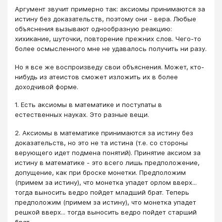
Аргумент звучит примерно так: аксиомы принимаются за
истину без доказательств, поэтому они - вера. Любые
объяснения вызывают однообразную реакцию:
хихикание, шуточки, повторение прежних слов. Чего-то
более осмысленного мне не удавалось получить ни разу.
Но я все же воспроизведу свои объяснения. Может, кто-
нибудь из атеистов сможет изложить их в более
доходчивой форме.
1. Есть аксиомы в математике и постулаты в
естественных науках. Это разные вещи.
2. Аксиомы в математике принимаются за истину без
доказательств, но это не та истина (т.е. со стороны
верующего идет подмена понятий). Принятие аксиом за
истину в математике - это всего лишь предположение,
допущение, как при броске монетки. Предположим
(примем за истину), что монетка упадет орлом вверх...
тогда выносить ведро пойдет младший брат. Теперь
предположим (примем за истину), что монетка упадет
решкой вверх... тогда выносить ведро пойдет старший
брат.