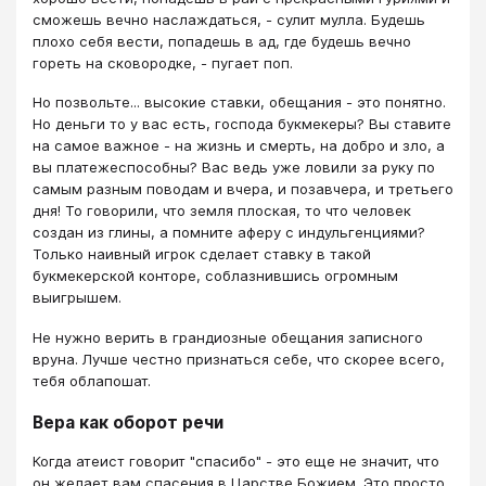
сможешь вечно наслаждаться, - сулит мулла. Будешь
плохо себя вести, попадешь в ад, где будешь вечно
гореть на сковородке, - пугает поп.
Но позвольте... высокие ставки, обещания - это понятно.
Но деньги то у вас есть, господа букмекеры? Вы ставите
на самое важное - на жизнь и смерть, на добро и зло, а
вы платежеспособны? Вас ведь уже ловили за руку по
самым разным поводам и вчера, и позавчера, и третьего
дня! То говорили, что земля плоская, то что человек
создан из глины, а помните аферу с индульгенциями?
Только наивный игрок сделает ставку в такой
букмекерской конторе, соблазнившись огромным
выигрышем.
Не нужно верить в грандиозные обещания записного
вруна. Лучше честно признаться себе, что скорее всего,
тебя облапошат.
Вера как оборот речи
Когда атеист говорит "спасибо" - это еще не значит, что
он желает вам спасения в Царстве Божием. Это просто