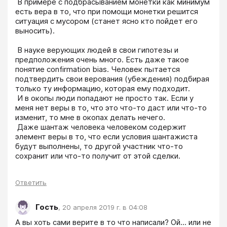
 В примере с подбрасыванием монетки как минимум 
есть вера в то, что при помощи монетки решится 
ситуация с мусором (станет ясно кто пойдет его 
выносить).
 В науке верующих людей в свои гипотезы и 
предположения очень много. Есть даже такое 
понятие confirmation bias. Человек пытается 
подтвердить свои верования (убеждения) подбирая 
только ту информацию, которая ему подходит.

 И в окопы люди попадают не просто так. Если у 
меня нет веры в то, что это что-то даст или что-то 
изменит, то мне в окопах делать нечего.

 Даже шантаж человека человеком содержит 
элемент веры в то, что если условия шантажиста 
будут выполнены, то другой участник что-то 
сохранит или что-то получит от этой сделки. 
Ответить
Гость
,
20 апреля 2019 г. в 04:08
А вы хоть сами верите в то что написали? Ой... или не 