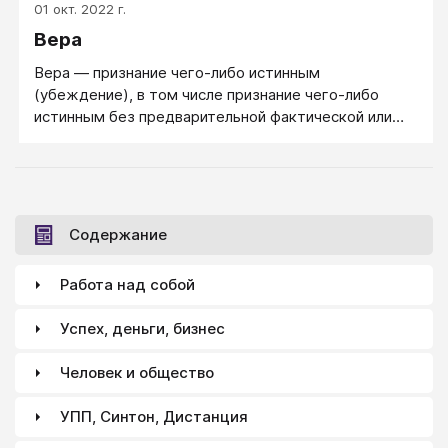
01 окт. 2022 г.
последующего «опыта богообщения» (мистический
Вера
опыт). В библеистике Нового завета, вера —
основной и необходимый фактор, который
Вера — признание чего-либо истинным
позволяет человеку преодолеть законы земного
(убеждение), в том числе признание чего-либо
естества (например, хождение ап. Петра по
истинным без предварительной фактической или
водам).
логической проверки.
Содержание
Работа над собой
Успех, деньги, бизнес
Человек и общество
УПП, Синтон, Дистанция