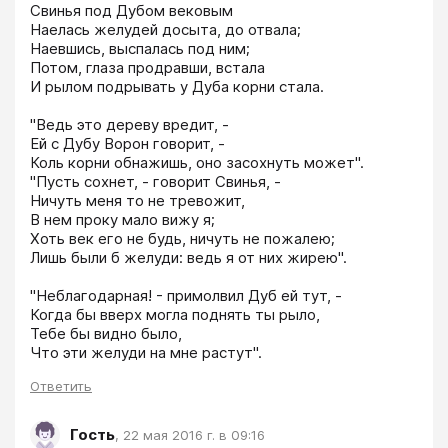
Свинья под Дубом вековым

Наелась желудей досыта, до отвала;

Наевшись, выспалась под ним;

Потом, глаза продравши, встала

И рылом подрывать у Дуба корни стала.

"Ведь это дереву вредит, -

Ей с Дубу Ворон говорит, -

Коль корни обнажишь, оно засохнуть может".

"Пусть сохнет, - говорит Свинья, -

Ничуть меня то не тревожит,

В нем проку мало вижу я;

Хоть век его не будь, ничуть не пожалею;

Лишь были б желуди: ведь я от них жирею". 

"Неблагодарная! - примолвил Дуб ей тут, -

Когда бы вверх могла поднять ты рыло,

Тебе бы видно было,

Что эти желуди на мне растут". 
Ответить
Гость
,
22 мая 2016 г. в 09:16