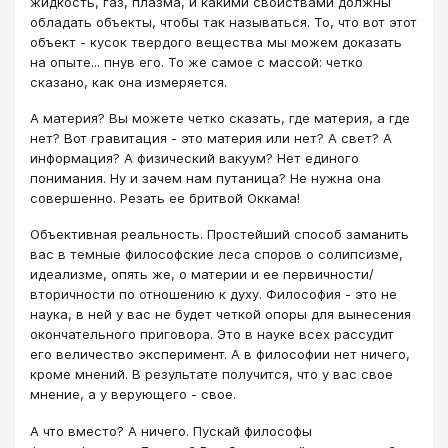
жидкость, газ, плазма, и какими свойствами должны
обладать объекты, чтобы так называться. То, что вот этот
объект - кусок твердого вещества мы можем доказать
на опыте... пнув его. То же самое с массой: четко
сказано, как она измеряется.
А материя? Вы можете четко сказать, где материя, а где
нет? Вот гравитация - это материя или нет? А свет? А
информация? А физический вакуум? Нет единого
понимания. Ну и зачем нам путаница? Не нужна она
совершенно. Резать ее бритвой Оккама!
Объективная реальность. Простейший способ заманить
вас в темные философские леса споров о солипсизме,
идеализме, опять же, о материи и ее первичности/
вторичности по отношению к духу. Философия - это не
наука, в ней у вас не будет четкой опоры для вынесения
окончательного приговора. Это в науке всех рассудит
его величество эксперимент. А в философии нет ничего,
кроме мнений. В результате получится, что у вас свое
мнение, а у верующего - свое.
А что вместо? А ничего. Пускай философы