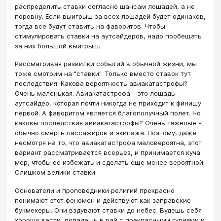
распределить ставки согласно шансам лошадей, а не
поровну. Если выигрыш за всех лошадей будет одинаков,
тогда все будут ставить на фаворитов. Чтобы
стимулировать ставки на аутсайдеров, надо пообещать
за них большой выигрыш.
Рассматривая развилки событий в обычной жизни, мы
тоже смотрим на "ставки". Только вместо ставок тут
последствия. Какова вероятность авиакатастрофы?
Очень маленькая. Авиакатастрофа - это лошадь-
аутсайдер, которая почти никогда не приходит к финишу
первой. А фаворитом является благополучный полет. Но
каковы последствия авиакатастрофы? Очень тяжелые -
обычно смерть пассажиров и экипажа. Поэтому, даже
несмотря на то, что авиакатастрофа маловероятна, этот
вариант рассматривается всерьез, и принимается куча
мер, чтобы ее избежать и сделать еще менее вероятной.
Слишком велики ставки.
Основатели и проповедники религий прекрасно
понимают этот феномен и действуют как заправские
букмекеры. Они вздувают ставки до небес. Будешь себя
хорошо вести, попадешь в рай с прекрасными гуриями и