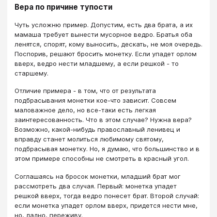
Вера по причине тупости
Чуть усложню пример. Допустим, есть два брата, а их
мамаша требует вынести мусорное ведро. Братья оба
ленятся, спорят, кому выносить, дескать, не моя очередь.
Поспорив, решают бросить монетку. Если упадет орлом
вверх, ведро нести младшему, а если решкой - то
старшему.
Отличие примера - в том, что от результата
подбрасывания монетки кое-что зависит. Совсем
маловажное дело, но все-таки есть легкая
заинтересованность. Что в этом случае? Нужна вера?
Возможно, какой-нибудь православный ленивец и
вправду станет молиться любимому святому,
подбрасывая монетку. Но, я думаю, что большинство и в
этом примере способны не смотреть в красный угол.
Соглашаясь на бросок монетки, младший брат мог
рассмотреть два случая. Первый: монетка упадет
решкой вверх, тогда ведро понесет брат. Второй случай:
если монетка упадет орлом вверх, придется нести мне,
но, ладно, переживу.