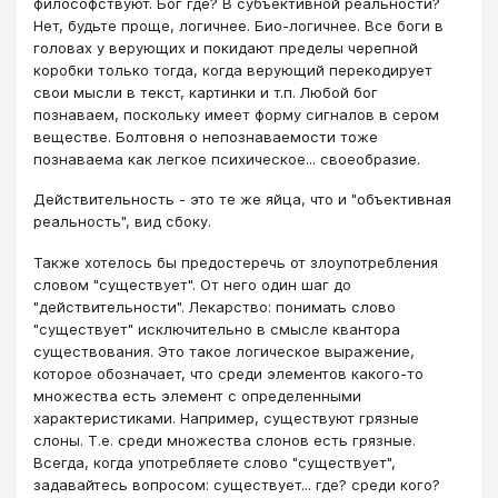
философствуют. Бог где? В субъективной реальности?
Нет, будьте проще, логичнее. Био-логичнее. Все боги в
головах у верующих и покидают пределы черепной
коробки только тогда, когда верующий перекодирует
свои мысли в текст, картинки и т.п. Любой бог
познаваем, поскольку имеет форму сигналов в сером
веществе. Болтовня о непознаваемости тоже
познаваема как легкое психическое... своеобразие.
Действительность - это те же яйца, что и "объективная
реальность", вид сбоку.
Также хотелось бы предостеречь от злоупотребления
словом "существует". От него один шаг до
"действительности". Лекарство: понимать слово
"существует" исключительно в смысле квантора
существования. Это такое логическое выражение,
которое обозначает, что среди элементов какого-то
множества есть элемент с определенными
характеристиками. Например, существуют грязные
слоны. Т.е. среди множества слонов есть грязные.
Всегда, когда употребляете слово "существует",
задавайтесь вопросом: существует... где? среди кого?