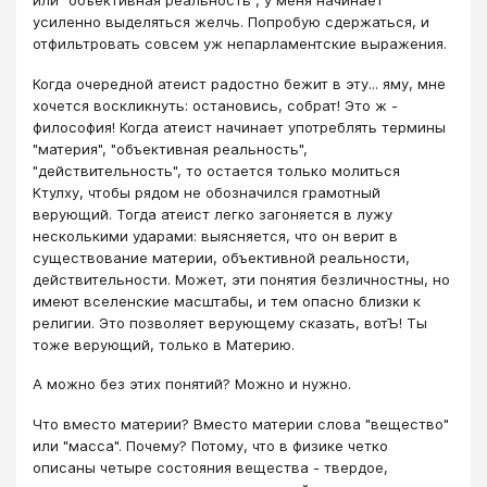
или "объективная реальность", у меня начинает
усиленно выделяться желчь. Попробую сдержаться, и
отфильтровать совсем уж непарламентские выражения.
Когда очередной атеист радостно бежит в эту... яму, мне
хочется воскликнуть: остановись, собрат! Это ж -
философия! Когда атеист начинает употреблять термины
"материя", "объективная реальность",
"действительность", то остается только молиться
Ктулху, чтобы рядом не обозначился грамотный
верующий. Тогда атеист легко загоняется в лужу
несколькими ударами: выясняется, что он верит в
существование материи, объективной реальности,
действительности. Может, эти понятия безличностны, но
имеют вселенские масштабы, и тем опасно близки к
религии. Это позволяет верующему сказать, вотЪ! Ты
тоже верующий, только в Материю.
А можно без этих понятий? Можно и нужно.
Что вместо материи? Вместо материи слова "вещество"
или "масса". Почему? Потому, что в физике четко
описаны четыре состояния вещества - твердое,