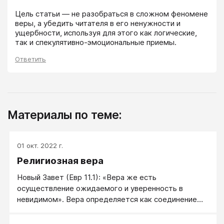
Цель статьи — не разобраться в сложном феномене 
веры, а убедить читателя в его ненужности и 
ущербности, используя для этого как логические, 
так и спекулятивно-эмоциональные приемы.
Ответить
Материалы по теме:
01 окт. 2022 г.
Религиозная вера
Новый Завет (Евр 11.1): «Вера же есть
осуществление ожидаемого и уверенность в
невидимом». Вера определяется как соединение
человека с Богом. Само соединение возникает из
реального опыта. Первично «опыта встречи» и