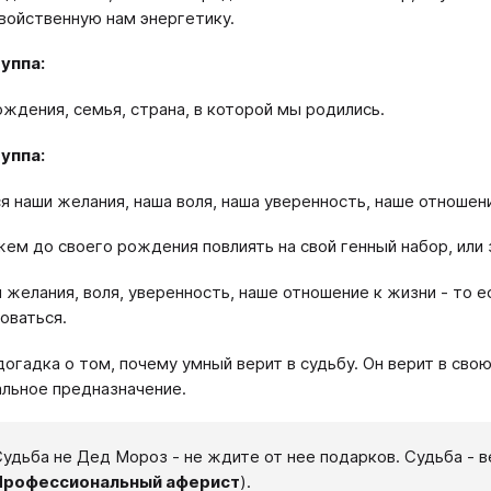
свойственную нам энергетику.
уппа:
ождения, семья, страна, в которой мы родились.
уппа:
ся наши желания, наша воля, наша уверенность, наше отношен
ем до своего рождения повлиять на свой генный набор, или 
и желания, воля, уверенность, наше отношение к жизни - то 
оваться.
 догадка о том, почему умный верит в судьбу. Он верит в сво
альное предназначение.
Судьба не Дед Мороз - не ждите от нее подарков. Судьба - в
Профессиональный аферист
).