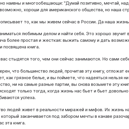
но наивны и многообещающи: "Думай позитивно, мечтай, наде
, возможно, хороши для американского общества, но наша ст
 описывает то, как мы живем сейчас в России. Да наша жизнь 
аниматься любимым делом и найти себя. Это хорошо звучит 
ача более простая и жесткая: выжить самому и дать возмож
и посвящена книга.
 вас стыдятся того, чем они сейчас занимаются. Но сами себ
верен, что большинство людей, прочитав эту книгу, отложат е
, как грязное белье, и вы поймете, что надеяться нельзя ни 
ство, ни на самые разные партии, вы снова возьмете эту кни
исходят только тогда, когда жизнь нас бьет и бьет довольно 
биваются успеха.
во людей живет в реальности миражей и мифов. Их жизнь на
 который заканчивается под забором мечты в канаве разочаро
с эта книга.