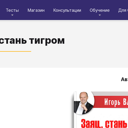
Тесты
Магазин
Консультации
Обучение
Для 
 стань тигром
Ав