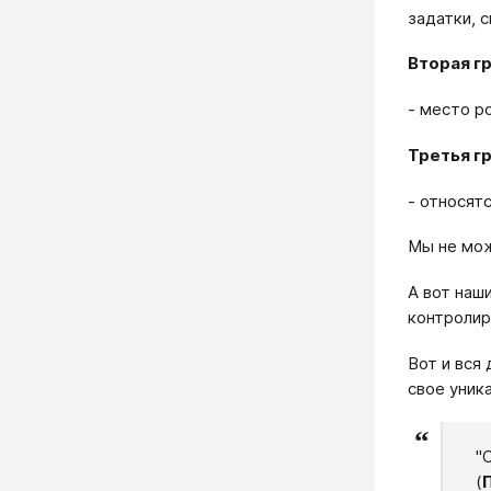
задатки, 
Вторая гр
- место р
Третья гр
- относят
Мы не мож
А вот наш
контролир
Вот и вся
свое уник
"
(