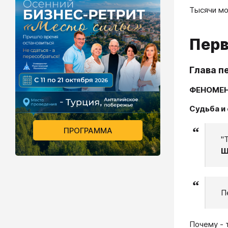
Тысячи мо
Перв
Глава п
ФЕНОМЕН
Судьба и
ПРОГРАММА
"
Ш
П
Почему - т