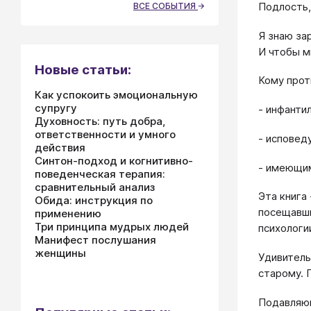
Подлость,
ВСЕ СОБЫТИЯ
Я знаю за
И чтобы м
Новые статьи:
Кому прот
Как успокоить эмоциональную
супругу
- инфанти
Духовность: путь добра,
ответственности и умного
- исповед
действия
Синтон-подход и когнитивно-
- имеющим
поведенческая терапия:
сравнительный анализ
Эта книга
Обида: инструкция по
посещавши
применению
Три принципа мудрых людей
психологи
Манифест послушания
женщины
Удивитель
старому. 
Подавляющ