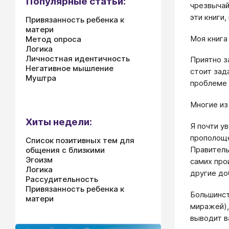
Популярные статьи:
чрезвычай
эти книги
Привязанность ребенка к
матери
Моя книга
Метод опроса
Логика
Личностная идентичность
Приятно з
Негативное мышление
стоит зад
Муштра
проблеме 
Многие из
Хиты недели:
Я почти у
прополощет
Список позитивных тем для
Правитель
общения с близкими
Эгоизм
самих про
Логика
другие до
Рассудительность
Привязанность ребенка к
Большинст
матери
миражей),
выводит ва