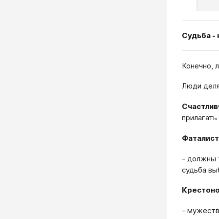
Судьба - 
Конечно, 
Люди деля
Счастлив
прилагать 
Фаталист
- должны 
судьба вы
Крестоно
- мужеств