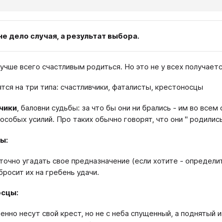
не дело случая, а результат выбора.
лучше всего счастливым родиться. Но это не у всех получаетс
тся на три типа: счастливчики, фаталисты, крестоносцы
чики
, баловни судьбы: за что бы они ни брались - им во все
особых усилий. Про таких обычно говорят, что они " родились
ы:
точно угадать свое предназначение (если хотите - определи
бросит их на гребень удачи.
сцы:
енно несут свой крест, но не с неба спущенный, а поднятый