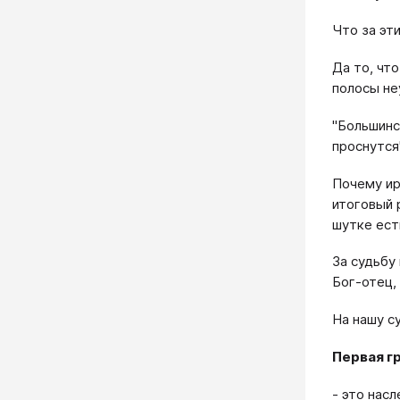
Что за эт
Да то, чт
полосы не
"Большинс
проснутся
Почему ир
итоговый 
шутке ест
За судьбу
Бог-отец,
На нашу с
Первая гр
- это нас