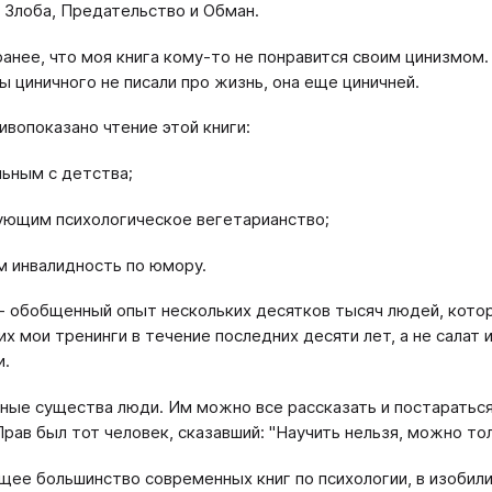
 Злоба, Предательство и Обман.
ранее, что моя книга кому-то не понравится своим цинизмом.
ы циничного не писали про жизнь, она еще циничней.
ивопоказано чтение этой книги:
льным с детства;
ующим психологическое вегетарианство;
 инвалидность по юмору.
 - обобщенный опыт нескольких десятков тысяч людей, кото
х мои тренинги в течение последних десяти лет, а не салат и
и.
ные существа люди. Им можно все рассказать и постараться 
Прав был тот человек, сказавший: "Научить нельзя, можно тол
ее большинство современных книг по психологии, в изобил