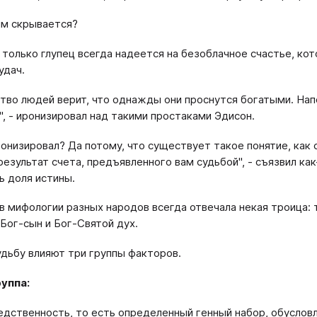
им скрывается?
о только глупец всегда надеется на безоблачное счастье, ко
удач.
тво людей верит, что однажды они проснутся богатыми. Нап
", - иронизировал над такими простаками Эдисон.
онизировал? Да потому, что существует такое понятие, как 
результат счета, предъявленного вам судьбой", - съязвил как
ь доля истины.
 в мифологии разных народов всегда отвечала некая троица: т
 Бог-сын и Бог-Святой дух.
удьбу влияют три группы факторов.
уппа:
ледственность, то есть определенный генный набор, обуслов