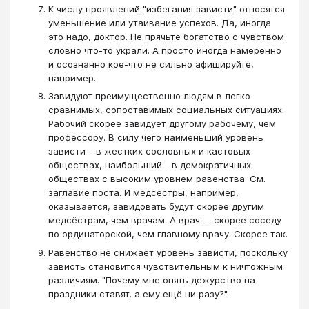
К числу проявлений "избегания зависти" относятся
уменьшение или утаивание успехов. Да, иногда
это надо, доктор. Не прячьте богатство с чувством
словно что-то украли. А просто иногда намеренно
и осознанно кое-что не сильно афишируйте,
например.
Завидуют преимущественно людям в легко
сравнимых, сопоставимых социальных ситуациях.
Рабочий скорее завидует другому рабочему, чем
профессору. В силу чего наименьший уровень
зависти – в жестких сословных и кастовых
обществах, наибольший - в демократичных
обществах с высоким уровнем равенства. См.
заглавие поста. И медсёстры, например,
оказывается, завидовать будут скорее другим
медсёстрам, чем врачам. А врач -- скорее соседу
по ординаторской, чем главному врачу. Скорее так.
Равенство не снижает уровень зависти, поскольку
зависть становится чувствительным к ничтожным
различиям. "Почему мне опять дежурство на
праздники ставят, а ему ещё ни разу?"