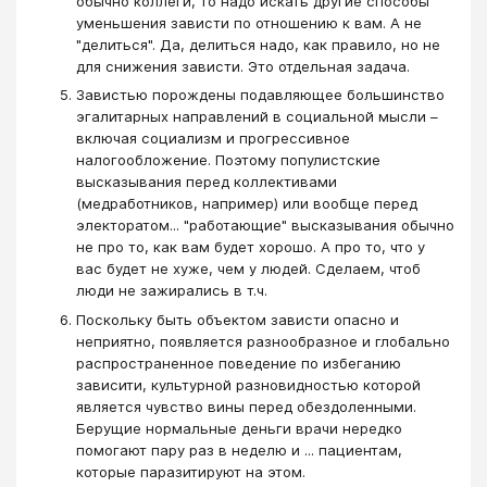
обычно коллеги, то надо искать другие способы
уменьшения зависти по отношению к вам. А не
"делиться". Да, делиться надо, как правило, но не
для снижения зависти. Это отдельная задача.
Завистью порождены подавляющее большинство
эгалитарных направлений в социальной мысли –
включая социализм и прогрессивное
налогообложение. Поэтому популистские
высказывания перед коллективами
(медработников, например) или вообще перед
электоратом... "работающие" высказывания обычно
не про то, как вам будет хорошо. А про то, что у
вас будет не хуже, чем у людей. Сделаем, чтоб
люди не зажирались в т.ч.
Поскольку быть объектом зависти опасно и
неприятно, появляется разнообразное и глобально
распространенное поведение по избеганию
зависити, культурной разновидностью которой
является чувство вины перед обездоленными.
Берущие нормальные деньги врачи нередко
помогают пару раз в неделю и ... пациентам,
которые паразитируют на этом.