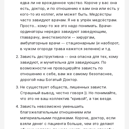
едва ли не врожденное чувство. Короче у вас она
есть, доктор, и по отношению к вам она или есть у
кого-то из коллег, или может быть. Медсёстры
часто завидуют врачам. Я не в упрёк медсёстрам.
Просто... кому-то же это надо понимать. Врачи-
ординаторы нередко завидуют заведующим,
главврачу, анестезиологи -- хирургам,
амбулаторные врачи -- стационарным (и наоборот,
в чужом огороде трава кажется зеленее) и т.д.
Зависть деструктивна -- она опасна для тех, кому
завидуют, и мучительна для завидующих. По
возможности не провоцируйте зависть по
отношению к себе, вам же самому безопаснее,
дорогой наш Богатый Доктор.
Не существует обществ, лишенных зависти.
Страшный вывод, честно говоря )). Но понимайте,
что это не ваш коллектив "кривой", а так везде.
Зависть невозможно уменьшить
благожелательным отношением или
материальными подачками. Короче, доктор, если
взяли денег с пациента больше, чем это делают