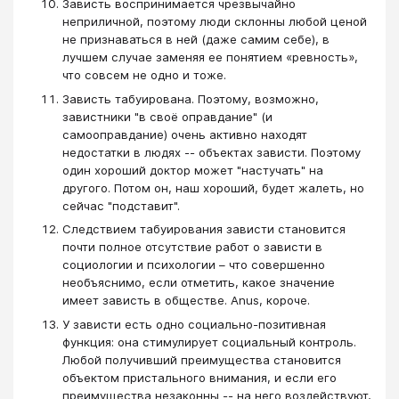
Зависть воспринимается чрезвычайно
неприличной, поэтому люди склонны любой ценой
не признаваться в ней (даже самим себе), в
лучшем случае заменяя ее понятием «ревность»,
что совсем не одно и тоже.
Зависть табуирована. Поэтому, возможно,
завистники "в своё оправдание" (и
самооправдание) очень активно находят
недостатки в людях -- объектах зависти. Поэтому
один хороший доктор может "настучать" на
другого. Потом он, наш хороший, будет жалеть, но
сейчас "подставит".
Следствием табуирования зависти становится
почти полное отсутствие работ о зависти в
социологии и психологии – что совершенно
необъяснимо, если отметить, какое значение
имеет зависть в обществе. Anus, короче.
У зависти есть одно социально-позитивная
функция: она стимулирует социальный контроль.
Любой получивший преимущества становится
объектом пристального внимания, и если его
преимущества незаконны -- на него воздействуют,