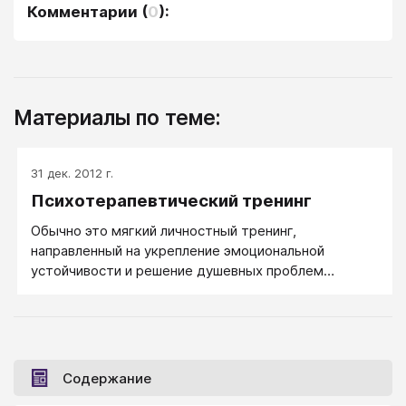
Комментарии
(
0
):
Материалы по теме:
31 дек. 2012 г.
Психотерапевтический тренинг
Обычно это мягкий личностный тренинг,
направленный на укрепление эмоциональной
устойчивости и решение душевных проблем
участников. Психотерапевтические тренинги
помогают людям справиться с их болью,
неадаптивными привязанностями и проблемами:
устранить чувство вины, повышенную тревожность
или мнительность, недовольство собой, страхи,
Содержание
неуверенность и так далее.