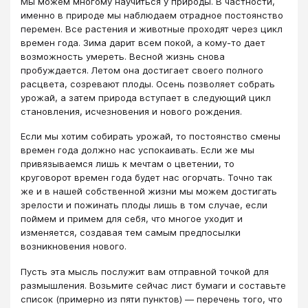
Мы можем многому научиться у природы. В частности,
именно в природе мы наблюдаем отрадное постоянство
перемен. Все растения и животные проходят через цикл
времен года. Зима дарит всем покой, а кому-то дает
возможность умереть. Весной жизнь снова
пробуждается. Летом она достигает своего полного
расцвета, созревают плоды. Осень позволяет собрать
урожай, а затем природа вступает в следующий цикл
становления, исчезновения и нового рождения.
Если мы хотим собирать урожай, то постоянство смены
времен года должно нас успокаивать. Если же мы
привязываемся лишь к мечтам о цветении, то
круговорот времен года будет нас огорчать. Точно так
же и в нашей собственной жизни мы можем достигать
зрелости и пожинать плоды лишь в том случае, если
поймем и примем для себя, что многое уходит и
изменяется, создавая тем самым предпосылки
возникновения нового.
Пусть эта мысль послужит вам отправной точкой для
размышления. Возьмите сейчас лист бумаги и составьте
список (примерно из пяти пунктов) — перечень того, что